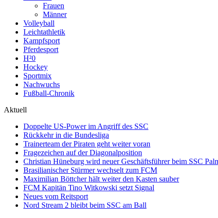
Frauen
Männer
Volleyball
Leichtathletik
Kampfsport
Pferdesport
H²0
Hockey
Sportmix
Nachwuchs
Fußball-Chronik
Aktuell
Doppelte US-Power im Angriff des SSC
Rückkehr in die Bundesliga
Trainerteam der Piraten geht weiter voran
Fragezeichen auf der Diagonalposition
Christian Hüneburg wird neuer Geschäftsführer beim SSC Pa
Brasilianischer Stürmer wechselt zum FCM
Maximilian Böttcher hält weiter den Kasten sauber
FCM Kapitän Tino Witkowski setzt Signal
Neues vom Reitsport
Nord Stream 2 bleibt beim SSC am Ball