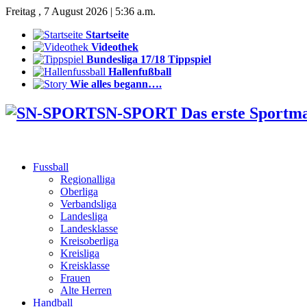
Freitag , 7 August 2026 | 5:36 a.m.
Startseite
Videothek
Bundesliga 17/18 Tippspiel
Hallenfußball
Wie alles begann….
SN-SPORT Das erste Sportm
Fussball
Regionalliga
Oberliga
Verbandsliga
Landesliga
Landesklasse
Kreisoberliga
Kreisliga
Kreisklasse
Frauen
Alte Herren
Handball