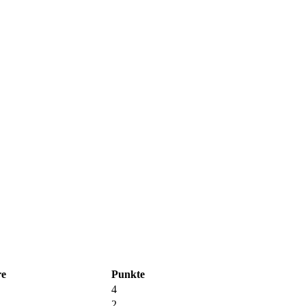
re
Punkte
4
2