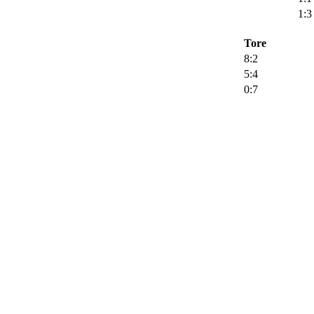
1:3
Tore
8:2
5:4
0:7