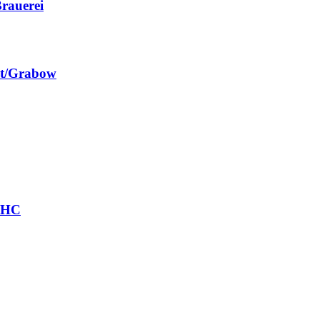
rauerei
st/Grabow
r HC