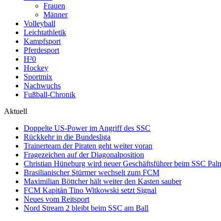
Frauen
Männer
Volleyball
Leichtathletik
Kampfsport
Pferdesport
H²0
Hockey
Sportmix
Nachwuchs
Fußball-Chronik
Aktuell
Doppelte US-Power im Angriff des SSC
Rückkehr in die Bundesliga
Trainerteam der Piraten geht weiter voran
Fragezeichen auf der Diagonalposition
Christian Hüneburg wird neuer Geschäftsführer beim SSC Pa
Brasilianischer Stürmer wechselt zum FCM
Maximilian Böttcher hält weiter den Kasten sauber
FCM Kapitän Tino Witkowski setzt Signal
Neues vom Reitsport
Nord Stream 2 bleibt beim SSC am Ball