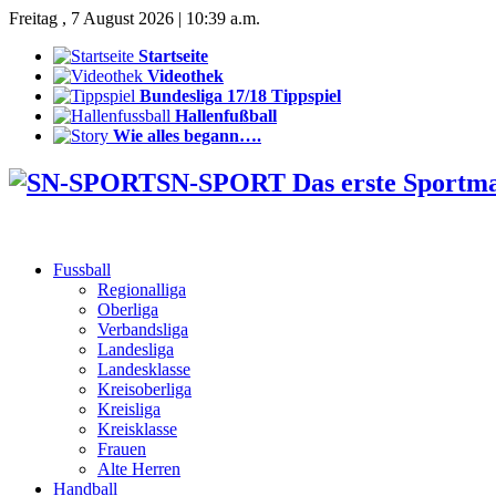
Freitag , 7 August 2026 | 10:39 a.m.
Startseite
Videothek
Bundesliga 17/18 Tippspiel
Hallenfußball
Wie alles begann….
SN-SPORT Das erste Sportm
Fussball
Regionalliga
Oberliga
Verbandsliga
Landesliga
Landesklasse
Kreisoberliga
Kreisliga
Kreisklasse
Frauen
Alte Herren
Handball