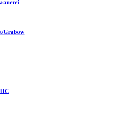
rauerei
st/Grabow
r HC