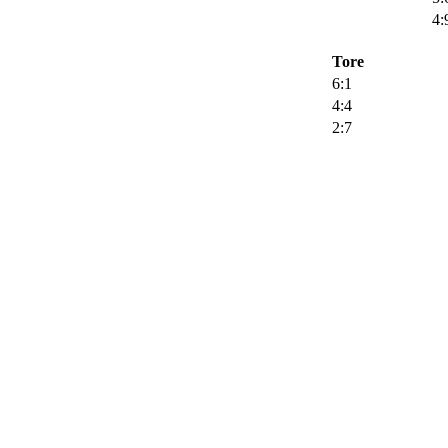
4:
Tore
6:1
4:4
2:7