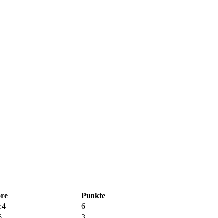
re
Punkte
:4
6
6
3