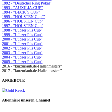
1992 - "Deutscher Ring Pokal"
1993 - "AUXILIA-CUP"
1994 - "BECK´S CUP"
1995 - "HOLSTEN Cup""
1996 - "HOLSTEN Cup"
1997 - "HOLSTEN Cup"
1998 - "Lübzer Pils Cup"
1999 - "Lübzer Pils Cup"
2000 - "Lübzer Pils Cup"
2001 - "Lübzer Pils Cup"
2002 - "Lübzer Pils Cup"
2003 - "Lübzer Pils Cup"
2004 - "Lübzer Pils Cup"
2005 - "Lübzer Pils Cup"
2016 - "kurzurlaub.de-Hallenmasters"
2017 - "kurzurlaub.de-Hallenmasters"
ANGEBOTE
Abonniere unseren Channel