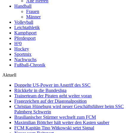
Alte Herren
Handball
Frauen
Männer
Volleyball
Leichtathletik
Kampfsport
Pferdesport
H²0
Hockey
Sportmix
Nachwuchs
Fußball-Chronik
Aktuell
Doppelte US-Power im Angriff des SSC
Rückkehr in die Bundesliga
Trainerteam der Piraten geht weiter voran
Fragezeichen auf der Diagonalposition
Christian Hüneburg wird neuer Geschäftsführer beim SSC
Palmberg Schwerin
Brasilianischer Stürmer wechselt zum FCM
Maximilian Böttcher hält weiter den Kasten sauber
FCM Kapitän Tino Witkowski setzt Signal