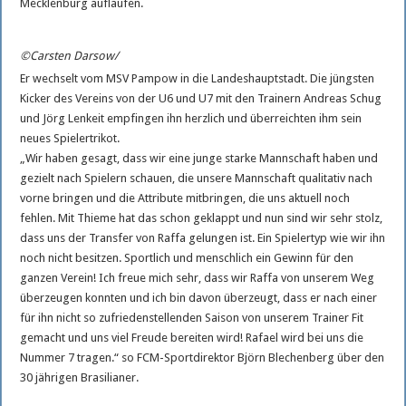
Mecklenburg auflaufen.
Neues vom Reitsport
Nord Stream 2 bleibt beim SSC am Ball
©Carsten Darsow/
Er wechselt vom MSV Pampow in die Landeshauptstadt. Die jüngsten
Kicker des Vereins von der U6 und U7 mit den Trainern Andreas Schug
und Jörg Lenkeit empfingen ihn herzlich und überreichten ihm sein
neues Spielertrikot.
„Wir haben gesagt, dass wir eine junge starke Mannschaft haben und
gezielt nach Spielern schauen, die unsere Mannschaft qualitativ nach
vorne bringen und die Attribute mitbringen, die uns aktuell noch
fehlen. Mit Thieme hat das schon geklappt und nun sind wir sehr stolz,
dass uns der Transfer von Raffa gelungen ist. Ein Spielertyp wie wir ihn
noch nicht besitzen. Sportlich und menschlich ein Gewinn für den
ganzen Verein! Ich freue mich sehr, dass wir Raffa von unserem Weg
überzeugen konnten und ich bin davon überzeugt, dass er nach einer
für ihn nicht so zufriedenstellenden Saison von unserem Trainer Fit
gemacht und uns viel Freude bereiten wird! Rafael wird bei uns die
Nummer 7 tragen.“ so FCM-Sportdirektor Björn Blechenberg über den
30 jährigen Brasilianer.