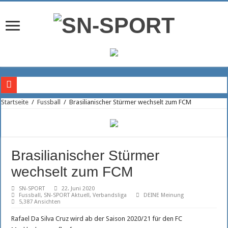
Doppelte US-Power im Angriff des SSC
Startseite
/
Fussball
/
Brasilianischer Stürmer wechselt zum FCM
Rückkehr in die Bundesliga
Trainerteam der Piraten geht weiter voran
Fragezeichen auf der Diagonalposition
Brasilianischer Stürmer
Christian Hüneburg wird neuer Geschäftsführer beim SSC Palmberg Schwerin
wechselt zum FCM
Brasilianischer Stürmer wechselt zum FCM
SN-SPORT
22. Juni 2020
Fussball
,
SN-SPORT Aktuell
,
Verbandsliga
DEINE Meinung
Maximilian Böttcher hält weiter den Kasten sauber
5,387 Ansichten
FCM Kapitän Tino Witkowski setzt Signal
Rafael Da Silva Cruz wird ab der Saison 2020/21 für den FC