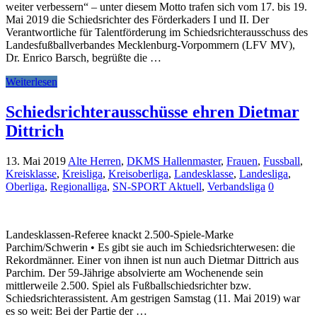
weiter verbessern“ – unter diesem Motto trafen sich vom 17. bis 19.
Mai 2019 die Schiedsrichter des Förderkaders I und II. Der
Verantwortliche für Talentförderung im Schiedsrichterausschuss des
Landesfußballverbandes Mecklenburg-Vorpommern (LFV MV),
Dr. Enrico Barsch, begrüßte die …
Weiterlesen
Schiedsrichterausschüsse ehren Dietmar
Dittrich
13. Mai 2019
Alte Herren
,
DKMS Hallenmaster
,
Frauen
,
Fussball
,
Kreisklasse
,
Kreisliga
,
Kreisoberliga
,
Landesklasse
,
Landesliga
,
Oberliga
,
Regionalliga
,
SN-SPORT Aktuell
,
Verbandsliga
0
Landesklassen-Referee knackt 2.500-Spiele-Marke
Parchim/Schwerin • Es gibt sie auch im Schiedsrichterwesen: die
Rekordmänner. Einer von ihnen ist nun auch Dietmar Dittrich aus
Parchim. Der 59-Jährige absolvierte am Wochenende sein
mittlerweile 2.500. Spiel als Fußballschiedsrichter bzw.
Schiedsrichterassistent. Am gestrigen Samstag (11. Mai 2019) war
es so weit: Bei der Partie der …