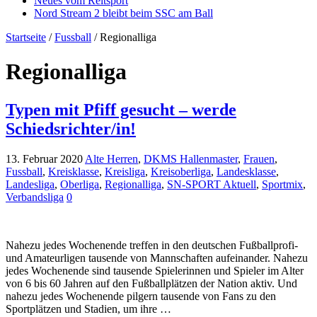
Neues vom Reitsport
Nord Stream 2 bleibt beim SSC am Ball
Startseite
/
Fussball
/
Regionalliga
Regionalliga
Typen mit Pfiff gesucht – werde
Schiedsrichter/in!
13. Februar 2020
Alte Herren
,
DKMS Hallenmaster
,
Frauen
,
Fussball
,
Kreisklasse
,
Kreisliga
,
Kreisoberliga
,
Landesklasse
,
Landesliga
,
Oberliga
,
Regionalliga
,
SN-SPORT Aktuell
,
Sportmix
,
Verbandsliga
0
Nahezu jedes Wochenende treffen in den deutschen Fußballprofi-
und Amateurligen tausende von Mannschaften aufeinander. Nahezu
jedes Wochenende sind tausende Spielerinnen und Spieler im Alter
von 6 bis 60 Jahren auf den Fußballplätzen der Nation aktiv. Und
nahezu jedes Wochenende pilgern tausende von Fans zu den
Sportplätzen und Stadien, um ihre …