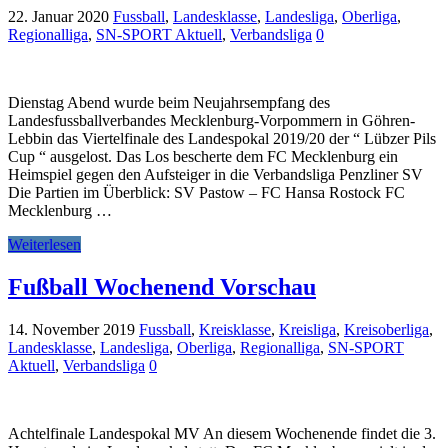
22. Januar 2020
Fussball
,
Landesklasse
,
Landesliga
,
Oberliga
,
Regionalliga
,
SN-SPORT Aktuell
,
Verbandsliga
0
Dienstag Abend wurde beim Neujahrsempfang des
Landesfussballverbandes Mecklenburg-Vorpommern in Göhren-
Lebbin das Viertelfinale des Landespokal 2019/20 der “ Lübzer Pils
Cup “ ausgelost. Das Los bescherte dem FC Mecklenburg ein
Heimspiel gegen den Aufsteiger in die Verbandsliga Penzliner SV
Die Partien im Überblick: SV Pastow – FC Hansa Rostock FC
Mecklenburg …
Weiterlesen
Fußball Wochenend Vorschau
14. November 2019
Fussball
,
Kreisklasse
,
Kreisliga
,
Kreisoberliga
,
Landesklasse
,
Landesliga
,
Oberliga
,
Regionalliga
,
SN-SPORT
Aktuell
,
Verbandsliga
0
Achtelfinale Landespokal MV An diesem Wochenende findet die 3.