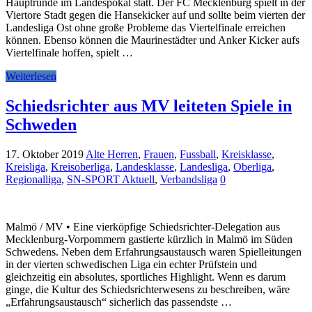
Hauptrunde im Landespokal statt. Der FC Mecklenburg spielt in der
Viertore Stadt gegen die Hansekicker auf und sollte beim vierten der
Landesliga Ost ohne große Probleme das Viertelfinale erreichen
können. Ebenso können die Maurinestädter und Anker Kicker aufs
Viertelfinale hoffen, spielt …
Weiterlesen
Schiedsrichter aus MV leiteten Spiele in
Schweden
17. Oktober 2019
Alte Herren
,
Frauen
,
Fussball
,
Kreisklasse
,
Kreisliga
,
Kreisoberliga
,
Landesklasse
,
Landesliga
,
Oberliga
,
Regionalliga
,
SN-SPORT Aktuell
,
Verbandsliga
0
Malmö / MV • Eine vierköpfige Schiedsrichter-Delegation aus
Mecklenburg-Vorpommern gastierte kürzlich in Malmö im Süden
Schwedens. Neben dem Erfahrungsaustausch waren Spielleitungen
in der vierten schwedischen Liga ein echter Prüfstein und
gleichzeitig ein absolutes, sportliches Highlight. Wenn es darum
ginge, die Kultur des Schiedsrichterwesens zu beschreiben, wäre
„Erfahrungsaustausch“ sicherlich das passendste …