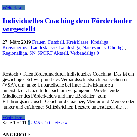
Weiterlesen
Individuelles Coaching dem Förderkader
vorgestellt
27. März 2019
Frauen
,
Fussball
,
Kreisklasse
,
Kreisliga
,
Kreisoberliga
,
Landesklasse
,
Landesliga
,
Nachwuchs
,
Oberliga
,
Regionalliga
,
SN-SPORT Aktuell
,
Verbandsliga
0
Rostock • Talentförderung durch individuelles Coaching. Das ist ein
gewichtiger Schwerpunkt des Verbandsschiedsrichterausschusses
(VSA), um junge Unparteiische bei ihrer Entwicklung zu
unterstützen. Dazu trafen sich am vergangenen Wochenende
Mitglieder des Förderkaders und ihre „Begleiter“ zum
Erfahrungsaustausch. Coach und Coachee, Mentor und Mentee oder
junger und erfahrener Schiedsrichter. Letztere unterstützen die …
Weiterlesen
Seite 1 of 11
1
2
3
4
5
»
10
...
letzte »
ANGEBOTE