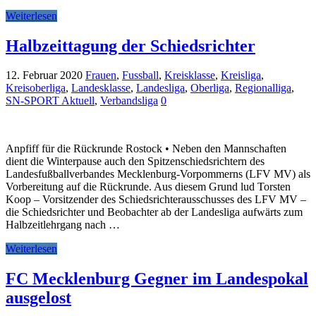
Weiterlesen
Halbzeittagung der Schiedsrichter
12. Februar 2020
Frauen
,
Fussball
,
Kreisklasse
,
Kreisliga
,
Kreisoberliga
,
Landesklasse
,
Landesliga
,
Oberliga
,
Regionalliga
,
SN-SPORT Aktuell
,
Verbandsliga
0
Anpfiff für die Rückrunde Rostock • Neben den Mannschaften
dient die Winterpause auch den Spitzenschiedsrichtern des
Landesfußballverbandes Mecklenburg-Vorpommerns (LFV MV) als
Vorbereitung auf die Rückrunde. Aus diesem Grund lud Torsten
Koop – Vorsitzender des Schiedsrichterausschusses des LFV MV –
die Schiedsrichter und Beobachter ab der Landesliga aufwärts zum
Halbzeitlehrgang nach …
Weiterlesen
FC Mecklenburg Gegner im Landespokal
ausgelost