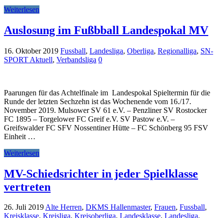
Weiterlesen
Auslosung im Fußbball Landespokal MV
16. Oktober 2019
Fussball
,
Landesliga
,
Oberliga
,
Regionalliga
,
SN-
SPORT Aktuell
,
Verbandsliga
0
Paarungen für das Achtelfinale im Landespokal Spieltermin für die
Runde der letzten Sechzehn ist das Wochenende vom 16./17.
November 2019. Mulsower SV 61 e.V. – Penzliner SV Rostocker
FC 1895 – Torgelower FC Greif e.V. SV Pastow e.V. –
Greifswalder FC SFV Nossentiner Hütte – FC Schönberg 95 FSV
Einheit …
Weiterlesen
MV-Schiedsrichter in jeder Spielklasse
vertreten
26. Juli 2019
Alte Herren
,
DKMS Hallenmaster
,
Frauen
,
Fussball
,
Kreisklasse
,
Kreisliga
,
Kreisoberliga
,
Landesklasse
,
Landesliga
,