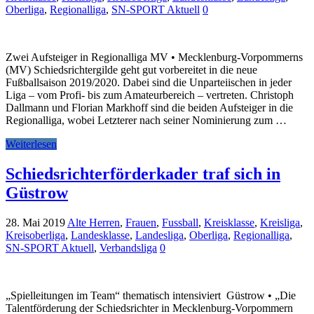
Oberliga
,
Regionalliga
,
SN-SPORT Aktuell
0
Zwei Aufsteiger in Regionalliga MV • Mecklenburg-Vorpommerns
(MV) Schiedsrichtergilde geht gut vorbereitet in die neue
Fußballsaison 2019/2020. Dabei sind die Unparteiischen in jeder
Liga – vom Profi- bis zum Amateurbereich – vertreten. Christoph
Dallmann und Florian Markhoff sind die beiden Aufsteiger in die
Regionalliga, wobei Letzterer nach seiner Nominierung zum …
Weiterlesen
Schiedsrichterförderkader traf sich in
Güstrow
28. Mai 2019
Alte Herren
,
Frauen
,
Fussball
,
Kreisklasse
,
Kreisliga
,
Kreisoberliga
,
Landesklasse
,
Landesliga
,
Oberliga
,
Regionalliga
,
SN-SPORT Aktuell
,
Verbandsliga
0
„Spielleitungen im Team“ thematisch intensiviert Güstrow • „Die
Talentförderung der Schiedsrichter in Mecklenburg-Vorpommern