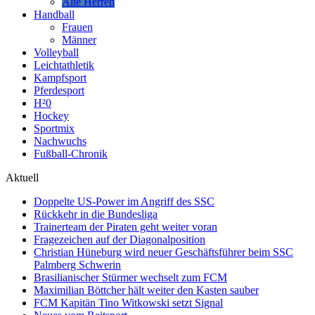
Alte Herren
Handball
Frauen
Männer
Volleyball
Leichtathletik
Kampfsport
Pferdesport
H²0
Hockey
Sportmix
Nachwuchs
Fußball-Chronik
Aktuell
Doppelte US-Power im Angriff des SSC
Rückkehr in die Bundesliga
Trainerteam der Piraten geht weiter voran
Fragezeichen auf der Diagonalposition
Christian Hüneburg wird neuer Geschäftsführer beim SSC
Palmberg Schwerin
Brasilianischer Stürmer wechselt zum FCM
Maximilian Böttcher hält weiter den Kasten sauber
FCM Kapitän Tino Witkowski setzt Signal