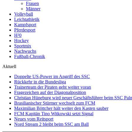
Frauen
Männer
Volleyball
Leichtathletik
Kampfsport
Pferdesport
H²0
Hockey
Sportmix
Nachwuchs
Fußball-Chronik
Aktuell
Doppelte US-Power im Angriff des SSC
Rückkehr in die Bundesliga
Trainerteam der Piraten geht weiter voran
Fragezeichen auf der Diagonalposition
Christian Hüneburg wird neuer Geschäftsführer beim SSC Pa
Brasilianischer Stürmer wechselt zum FCM
Maximilian Böttcher hält weiter den Kasten sauber
FCM Kapitän Tino Witkowski setzt Signal
Neues vom Reitsport
Nord Stream 2 bleibt beim SSC am Ball