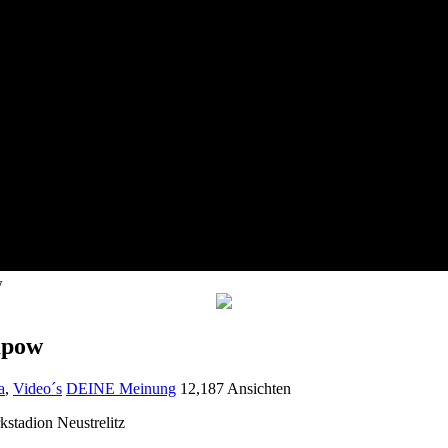
w
mpow
a
,
Video´s
DEINE Meinung
12,187 Ansichten
stadion Neustrelitz