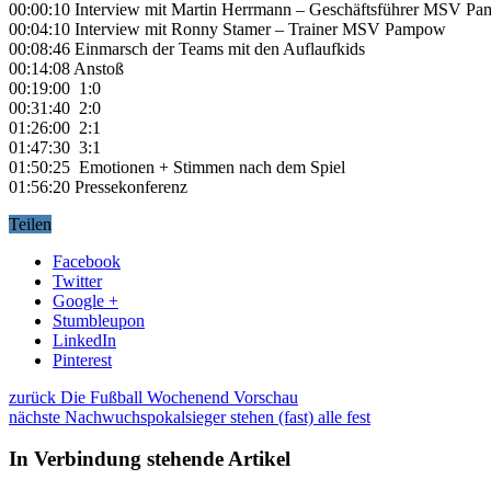
00:00:10 Interview mit Martin Herrmann – Geschäftsführer MSV P
00:04:10 Interview mit Ronny Stamer – Trainer MSV Pampow
00:08:46 Einmarsch der Teams mit den Auflaufkids
00:14:08 Anstoß
00:19:00 1:0
00:31:40 2:0
01:26:00 2:1
01:47:30 3:1
01:50:25 Emotionen + Stimmen nach dem Spiel
01:56:20 Pressekonferenz
Teilen
Facebook
Twitter
Google +
Stumbleupon
LinkedIn
Pinterest
zurück
Die Fußball Wochenend Vorschau
nächste
Nachwuchspokalsieger stehen (fast) alle fest
In Verbindung stehende Artikel