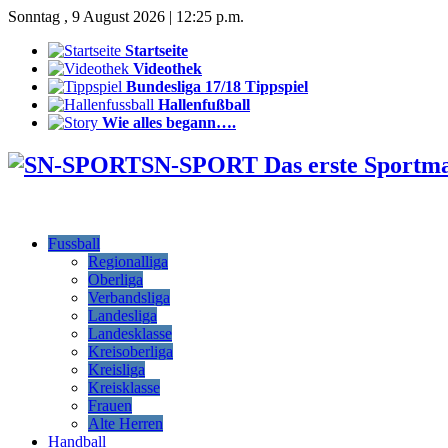
Sonntag , 9 August 2026 | 12:25 p.m.
Startseite
Videothek
Bundesliga 17/18 Tippspiel
Hallenfußball
Wie alles begann….
SN-SPORT Das erste Sportm
Fussball
Regionalliga
Oberliga
Verbandsliga
Landesliga
Landesklasse
Kreisoberliga
Kreisliga
Kreisklasse
Frauen
Alte Herren
Handball