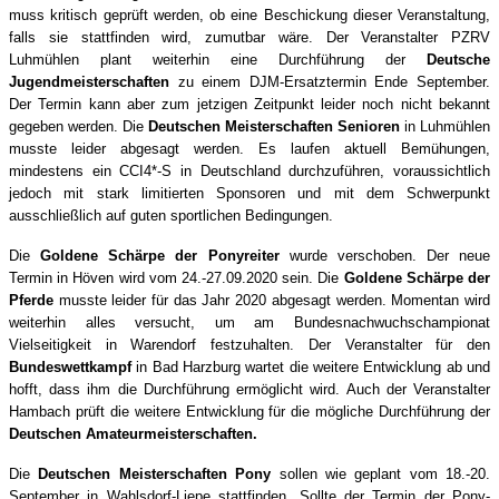
muss kritisch geprüft werden, ob eine Beschickung dieser Veranstaltung,
falls sie stattfinden wird, zumutbar wäre. Der Veranstalter PZRV
Luhmühlen plant weiterhin eine Durchführung der
Deutsche
Jugendmeisterschaften
zu einem DJM-Ersatztermin Ende September.
Der Termin kann aber zum jetzigen Zeitpunkt leider noch nicht bekannt
gegeben werden. Die
Deutschen Meisterschaften Senioren
in Luhmühlen
musste leider abgesagt werden. Es laufen aktuell Bemühungen,
mindestens ein CCI4*-S in Deutschland durchzuführen, voraussichtlich
jedoch mit stark limitierten Sponsoren und mit dem Schwerpunkt
ausschließlich auf guten sportlichen Bedingungen.
Die
Goldene Schärpe der Ponyreiter
wurde verschoben. Der neue
Termin in Höven wird vom 24.-27.09.2020 sein. Die
Goldene Schärpe der
Pferde
musste leider für das Jahr 2020 abgesagt werden. Momentan wird
weiterhin alles versucht, um am Bundesnachwuchschampionat
Vielseitigkeit in Warendorf festzuhalten. Der Veranstalter für den
Bundeswettkampf
in Bad Harzburg wartet die weitere Entwicklung ab und
hofft, dass ihm die Durchführung ermöglicht wird. Auch der Veranstalter
Hambach prüft die weitere Entwicklung für die mögliche Durchführung der
Deutschen Amateurmeisterschaften.
Die
Deutschen Meisterschaften Pony
sollen wie geplant vom 18.-20.
September in Wahlsdorf-Liepe stattfinden. Sollte der Termin der Pony-