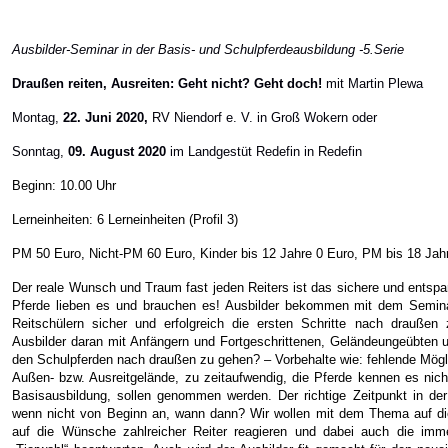
Au
sbilder-Seminar in der Basis- und Schulpferdeausbildung -5.Serie
Draußen reiten, Ausreiten: Geht nicht? Geht doch!
mit Martin Plewa
Montag,
22. Juni 2020,
RV Niendorf e. V. in Groß Wokern oder
Sonntag,
09. August 2020
im Landgestüt Redefin in Redefin
Beginn: 10.00 Uhr
Lerneinheiten: 6 Lerneinheiten (Profil 3)
PM 50 Euro, Nicht-PM 60 Euro, Kinder bis 12 Jahre 0 Euro, PM bis 18 Jah
Der reale Wunsch und Traum fast jeden Reiters ist das sichere und entspa
Pferde lieben es und brauchen es! Ausbilder bekommen mit dem Semin
Reitschülern sicher und erfolgreich die ersten Schritte nach drauße
Ausbilder daran mit Anfängern und Fortgeschrittenen, Geländeungeübten 
den Schulpferden nach draußen zu gehen? – Vorbehalte wie: fehlende Mögli
Außen- bzw. Ausreitgelände, zu zeitaufwendig, die Pferde kennen es nicht
Basisausbildung, sollen genommen werden. Der richtige Zeitpunkt in der
wenn nicht von Beginn an, wann dann? Wir wollen mit dem Thema auf di
auf die Wünsche zahlreicher Reiter reagieren und dabei auch die imm