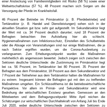
einer Ansteckung von Familienmitgliedern mit Risiko (58 %) sowie einer
Weltwirtschaftskrise (57 %). 48 Prozent machen sich Sorgen um die
Versorgung der Pferde im Krankheitsfall.
46 Prozent der Betriebe im Primärsektor (z. B. Pferdebetriebe) und
Tertiärsektor (z. B. Handel und Dienstleistungen) sehen sich in der
aktuellen Situation gut bzw. sehr gut aufgestellt. Im Sekundärsektor liegt
der Wert mit ca. 34 Prozent deutlich darunter; rund 18 Prozent der
Befragten betrachten ihre Aufstellung hier als schlecht.
Hygienemaßnahmen zum Infektionsschutz, Einstellen des Schulbetriebs
oder die Absage von Veranstaltungen sind nur einige Maßnahmen, die je
nach Sektor ergriffen wurden, um die Corona-Ausbreitung zu
verlangsamen. Zum Erhebungszeitpunkt wurden die Maßnahmen
mehrheitlich als angemessen bewertet. Jedoch zeigen sich zwischen den
Sektoren deutliche Unterschiede: die Zustimmung im Primärsektor liegt
bei ca. 56 Prozent, im Tertiärsektor bei 80 Prozent. 35 Prozent der
Befragten aus dem Primärsektor, 18 Prozent aus dem Sekundärsektor und
7 Prozent der Teilnehmer aus dem Tertiärsektor halten die Maßnahmen für
zu extrem. Insgesamt können die Befragten gut mit den zu treffenden
Maßnahmen umgehen. Ein Schlüsselthema ist die betriebswirtschaftliche
Perspektive. Vor allem im Primär- und Sekundärsektor wird eine
Bedrohung der wirtschaftlichen Existenz gesehen. Gemessen an den
Mittelwerten und dem Befragungszeitpunkt Mitte April reichen die
Schätzungen zur wirtschaftlichen Durchhaltekraft von Anfang Juli bis Ende
Juli 2020, wobei deutliche Unterschiede zwischen den Sektoren zu