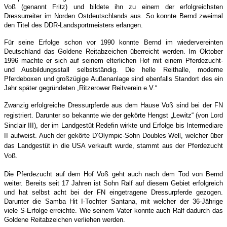
Voß (genannt Fritz) und bildete ihn zu einem der erfolgreichsten
Dressurreiter im Norden Ostdeutschlands aus. So konnte Bernd zweimal
den Titel des DDR-Landsportmeisters erlangen.
Für seine Erfolge schon vor 1990 konnte Bernd im wiedervereinten
Deutschland das Goldene Reitabzeichen überreicht werden. Im Oktober
1996 machte er sich auf seinem elterlichen Hof mit einem Pferdezucht-
und Ausbildungsstall selbstständig. Die helle Reithalle, moderne
Pferdeboxen und großzügige Außenanlage sind ebenfalls Standort des ein
Jahr später gegründeten „Ritzerower Reitverein e.V.“
Zwanzig erfolgreiche Dressurpferde aus dem Hause Voß sind bei der FN
registriert. Darunter so bekannte wie der gekörte Hengst „Lewitz“ (von Lord
Sinclair III), der im Landgestüt Redefin wirkte und Erfolge bis Intermediare
II aufweist. Auch der gekörte D’Olympic-Sohn Doubles Well, welcher über
das Landgestüt in die USA verkauft wurde, stammt aus der Pferdezucht
Voß.
Die Pferdezucht auf dem Hof Voß geht auch nach dem Tod von Bernd
weiter. Bereits seit 17 Jahren ist Sohn Ralf auf diesem Gebiet erfolgreich
und hat selbst acht bei der FN eingetragene Dressurpferde gezogen.
Darunter die Samba Hit I-Tochter Santana, mit welcher der 36-Jährige
viele S-Erfolge erreichte. Wie seinem Vater konnte auch Ralf dadurch das
Goldene Reitabzeichen verliehen werden.