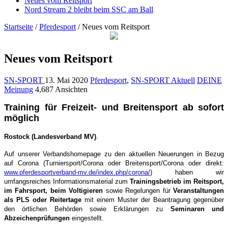
Neues vom Reitsport
Nord Stream 2 bleibt beim SSC am Ball
Startseite
/
Pferdesport
/
Neues vom Reitsport
Neues vom Reitsport
SN-SPORT
13. Mai 2020
Pferdesport
,
SN-SPORT Aktuell
DEINE
Meinung
4,687 Ansichten
Training für Freizeit- und Breitensport ab sofort
möglich
Rostock (Landesverband MV)
.
Auf unserer Verbandshomepage zu den aktuellen Neuerungen in Bezug
auf Corona (Turniersport/Corona oder Breitensport/Corona oder direkt:
www.pferdesportverband-mv.de/index.php/corona/
) haben wir
umfangsreiches Informationsmaterial zum
Trainingsbetrieb im Reitsport,
im Fahrsport, beim Voltigieren
sowie Regelungen für
Veranstaltungen
als PLS oder Reitertage
mit einem Muster der Beantragung gegenüber
den örtlichen Behörden sowie Erklärungen zu
Seminaren und
Abzeichenprüfungen
eingestellt.