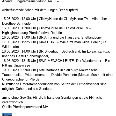
Abend: Jungpferdeausbildung Teil II –
weiterführende Arbeit mit dem jungen Dressurpferd
15.05.2020 | 12:00 Uhr | ClipMyHorse.de ClipMyHorse.TV – Alles über
Dorothee Schneider
15.05.2020 | 12:00 Uhr | ClipMyHorse.de ClipMyHorse.TV –
Highlightsendung Pferdefestival Redefin
16.05.2020 | 17:00 Uhr | BR Anna und die Haustiere: Shetlandpony
17.05.2020 | 19:25 Uhr | KiKa PUR+ – Wie filmt man wilde Tiere? (u.a.
Wildpferde)
18.05.2020 | 14:00 Uhr | BR Bilderbuch Deutschland: Im Loisachtal (u.a.
über das Gestüt Schwaiganger)
18.05.2020 | 18:15 Uhr | SWR MENSCH LEUTE: Der Wanderreiter – Ein
Ritt ins Ungewisse
19.05.2020 | 05:00 Uhr | Arte Bartabas in Salzburg: Maurerische
Trauermusik – Priestermarsch – Davide Penitente (Mozart-Musik mit einer
Choreographie für Pferde)
Kurzfristige Programmänderungen von Seiten der Fernsehsender sind
möglich. Daher sind alle Sendeter
,mine ohne Gewähr. Für die Inhalte der Sendungen ist die FN nicht
verantwortlich.
Quelle:Pferdesportverband MV
Teilen