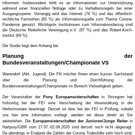
informiert. Insbesondere fehlt es an Informationen zur Unterstützung
während einer finanziellen Notlage oder zu Verhaltensregeln bei einer
Ausgangssperre. Vorrangig wird das Internet (76 %) und das öffentlich-
rechtliche Fernsehen (65 %) als Informationsquelle zum Thema Corona-
Pandemie genutzt. Wichtigste Institutionen zum Informationsbezug sind
die Deutsche Reiterliche Vereinigung e.V. (87 %) und das Robert-Koch-
Institut (69 %).
Die Studie liegt dem Anhang bei.
Planung der
Bundesveranstaltungen/Championate VS
Warendorf (Abt. Jugend). Die FN möchte Ihnen einen kurzen Sachstand
über die Planung und Durchführung der
Bundesveranstaltungen/Championate im Bereich Vielseitigkeit geben.
Der Veranstalter der
Pony Europameisterschaften
in Strzegom hat
frühzeitig bei der FEI eine Verschiebung der Veranstaltung in die
Herbstmonate beantragt. Derzeit ist dies bei der FEI in Prüfung, sobald
uns hier eine Information vorliegt, werden wir diese direkt an Sie
weiterleiten. Die
Europameisterschaften der Junioren/Junge Reiter
in
Hartpury/GBR vom 27.07.-02.08.2020 sind derzeit noch nicht abgesagt.
Da allerdings in England die Zahlen der Corona Todesfälle sehr hoch sind,