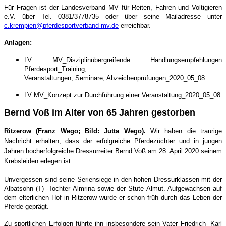
Für Fragen ist der Landesverband MV für Reiten, Fahren und Voltigieren
e.V. über Tel. 0381/3778735 oder über seine Mailadresse unter
c.krempien@pferdesportverband-mv.de
erreichbar.
Anlagen:
LV MV_Disziplinübergreifende Handlungsempfehlungen
Pferdesport_Training,
Veranstaltungen, Seminare, Abzeichenprüfungen_2020_05_08
LV MV_Konzept zur Durchführung einer Veranstaltung_2020_05_08
Bernd Voß im Alter von 65 Jahren gestorben
Ritzerow (Franz Wego; Bild: Jutta Wego).
Wir haben die traurige
Nachricht erhalten, dass der erfolgreiche Pferdezüchter und in jungen
Jahren hocherfolgreiche Dressurreiter Bernd Voß am 28. April 2020 seinem
Krebsleiden erlegen ist.
Unvergessen sind seine Seriensiege in den hohen Dressurklassen mit der
Albatsohn (T) -Tochter Almrina sowie der Stute Almut. Aufgewachsen auf
dem elterlichen Hof in Ritzerow wurde er schon früh durch das Leben der
Pferde geprägt.
Zu sportlichen Erfolgen führte ihn insbesondere sein Vater Friedrich- Karl