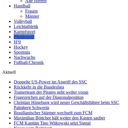
Alte Herren
Handball
Frauen
Männer
Volleyball
Leichtathletik
Kampfsport
Pferdesport
H²0
Hockey
Sportmix
Nachwuchs
Fußball-Chronik
Aktuell
Doppelte US-Power im Angriff des SSC
Rückkehr in die Bundesliga
Trainerteam der Piraten geht weiter voran
Fragezeichen auf der Diagonalposition
Christian Hüneburg wird neuer Geschäftsführer beim SSC
Palmberg Schwerin
Brasilianischer Stürmer wechselt zum FCM
Maximilian Böttcher hält weiter den Kasten sauber
FCM Kapitän Tino Witkowski setzt Signal