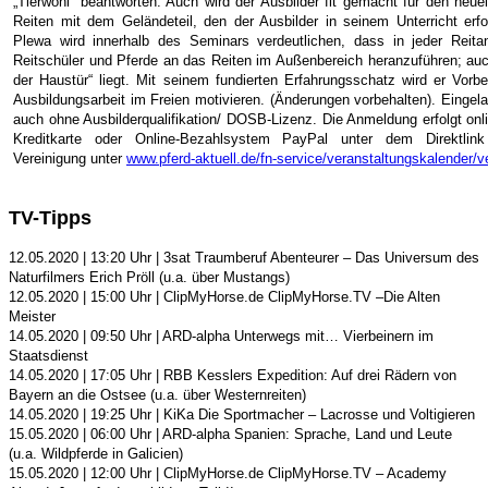
„Tierwohl“ beantworten. Auch wird der Ausbilder fit gemacht für den neue
Reiten mit dem Geländeteil, den der Ausbilder in seinem Unterricht erfol
Plewa wird innerhalb des Seminars verdeutlichen, dass in jeder Reitan
Reitschüler und Pferde an das Reiten im Außenbereich heranzuführen; au
der Haustür“ liegt. Mit seinem fundierten Erfahrungsschatz wird er Vor
Ausbildungsarbeit im Freien motivieren. (Änderungen vorbehalten). Eingela
auch ohne Ausbilderqualifikation/ DOSB-Lizenz. Die Anmeldung erfolgt onli
Kreditkarte oder Online-Bezahlsystem PayPal unter dem Direktlink
Vereinigung unter
www.pferd-aktuell.de/fn-service/veranstaltungskalender/v
TV-Tipps
12.05.2020 | 13:20 Uhr | 3sat Traumberuf Abenteurer – Das Universum des
Naturfilmers Erich Pröll (u.a. über Mustangs)
12.05.2020 | 15:00 Uhr | ClipMyHorse.de ClipMyHorse.TV –Die Alten
Meister
14.05.2020 | 09:50 Uhr | ARD-alpha Unterwegs mit… Vierbeinern im
Staatsdienst
14.05.2020 | 17:05 Uhr | RBB Kesslers Expedition: Auf drei Rädern von
Bayern an die Ostsee (u.a. über Westernreiten)
14.05.2020 | 19:25 Uhr | KiKa Die Sportmacher – Lacrosse und Voltigieren
15.05.2020 | 06:00 Uhr | ARD-alpha Spanien: Sprache, Land und Leute
(u.a. Wildpferde in Galicien)
15.05.2020 | 12:00 Uhr | ClipMyHorse.de ClipMyHorse.TV – Academy