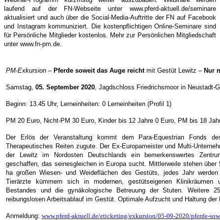
laufend auf der FN-Webseite unter www.pferd-aktuell.de/seminare
aktualisiert und auch über die Social-Media-Auftritte der FN auf Facebook
und Instagram kommuniziert. Die kostenpflichtigen Online-Seminare sind
für Persönliche Mitglieder kostenlos. Mehr zur Persönlichen Mitgliedschaft
unter www.fn-pm.de.
PM-Exkursion –
Pferde soweit das Auge reicht
mit Gestüt Lewitz –
Nur 
Samstag,
05. September 2020
, Jagdschloss Friedrichsmoor in Neustadt-
Beginn: 13.45 Uhr, Lerneinheiten: 0 Lerneinheiten (Profil 1)
PM 20 Euro, Nicht-PM 30 Euro
, Kinder bis 12 Jahre 0 Euro, PM bis 18 Jah
Der Erlös der Veranstaltung kommt dem Para-Equestrian Fonds de
Therapeutisches Reiten zugute. Der Ex-Europameister und Multi-Unterne
der Lewitz im Nordosten Deutschlands ein bemerkenswertes Zentr
geschaffen, das seinesgleichen in Europa sucht. Mittlerweile stehen über
ha großen Wiesen- und Weideflächen des Gestüts, jedes Jahr werden
Tierärzte kümmern sich in modernen, gestütseigenen Klinikräumen
Bestandes und die gynäkologische Betreuung der Stuten. Weitere 250
reibungslosen Arbeitsablauf im Gestüt. Optimale Aufzucht und Haltung der P
Anmeldung:
www.pferd-aktuell.de/eticketing/exkursion/05-09-2020/pferde-sow