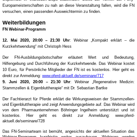
Europameisterschaften zu nah an diese Veranstaltung fallen, wird die FN
versuchen, einen passenden Ausweichtermin zu finden.
Weiterbildungen
FN Webinar-Programm
12. Mai 2020, 20:00 – 21:30 Uhr
: Webinar „Kompakt erklärt – die
Kurzkehrtwendung“ mit Christoph Hess
Der FN-Ausbildungsbotschafter erläutert Wert und Bedeutung,
Hilfengebung und Durchführung der Kurzkehrtwende. Das Webinar kostet
10 Euro, für Persönliche Mitglieder der FN ist es kostenlos. Hier geht es
direkt zur Anmeldung:
www.pferd-aktuell.de/seminare/717
9. Juni 2020, 20:00 – 21:30 Uhr
: Webinar „Regenerative Medizin:
Stammzellen & Eigenbluttherapie“ mit Dr. Sebastian Bartke
Der Fachtierarzt für Pferde erklärt die Wirkungsweisen der Stammzellen-
und Eigenbluttherapie und zeigt Anwendungsgebiete auf. Das Webinar wird
von dem Pharmaunternehmen Böhringer Ingelheim unterstützt und ist
kostenlos. Hier geht es direkt zur Anmeldung: www.pferd-
aktuell.de/seminare/728
Das FN-Seminarteam ist bemüht, angesichts der aktuellen Situation das
Webinar-Programm kurzfristig weiter auszubauen. Webinare werden