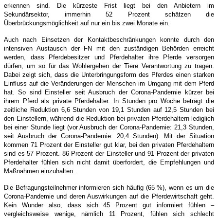
erkennen sind. Die kürzeste Frist liegt bei den Anbietern im
Sekundärsektor, immerhin 52 Prozent schätzen die
Überbrückungsmöglichkeit auf nur ein bis zwei Monate ein.
Auch nach Einsetzen der Kontaktbeschränkungen konnte durch den
intensiven Austausch der FN mit den zuständigen Behörden erreicht
werden, dass Pferdebesitzer und Pferdehalter ihre Pferde versorgen
dürfen, um so für das Wohlergehen der Tiere Verantwortung zu tragen.
Dabei zeigt sich, dass die Unterbringungsform des Pferdes einen starken
Einfluss auf die Veränderungen der Menschen im Umgang mit dem Pferd
hat. So sind Einsteller seit Ausbruch der Corona-Pandemie kürzer bei
ihrem Pferd als private Pferdehalter. In Stunden pro Woche beträgt die
zeitliche Reduktion 6,6 Stunden von 19,1 Stunden auf 12,5 Stunden bei
den Einstellern, während die Reduktion bei privaten Pferdehaltern lediglich
bei einer Stunde liegt (vor Ausbruch der Corona-Pandemie: 21,3 Stunden,
seit Ausbruch der Corona-Pandemie: 20,4 Stunden). Mit der Situation
kommen 71 Prozent der Einsteller gut klar, bei den privaten Pferdehaltern
sind es 57 Prozent. 86 Prozent der Einsteller und 91 Prozent der privaten
Pferdehalter fühlen sich nicht damit überfordert, die Empfehlungen und
Maßnahmen einzuhalten.
Die Befragungsteilnehmer informieren sich häufig (65 %), wenn es um die
Corona-Pandemie und deren Auswirkungen auf die Pferdewirtschaft geht.
Kein Wunder also, dass sich 45 Prozent gut informiert fühlen –
vergleichsweise wenige, nämlich 11 Prozent, fühlen sich schlecht