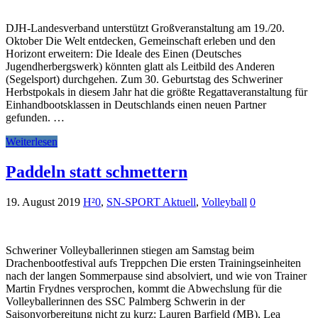
DJH-Landesverband unterstützt Großveranstaltung am 19./20.
Oktober Die Welt entdecken, Gemeinschaft erleben und den
Horizont erweitern: Die Ideale des Einen (Deutsches
Jugendherbergswerk) könnten glatt als Leitbild des Anderen
(Segelsport) durchgehen. Zum 30. Geburtstag des Schweriner
Herbstpokals in diesem Jahr hat die größte Regattaveranstaltung für
Einhandbootsklassen in Deutschlands einen neuen Partner
gefunden. …
Weiterlesen
Paddeln statt schmettern
19. August 2019
H²0
,
SN-SPORT Aktuell
,
Volleyball
0
Schweriner Volleyballerinnen stiegen am Samstag beim
Drachenbootfestival aufs Treppchen Die ersten Trainingseinheiten
nach der langen Sommerpause sind absolviert, und wie von Trainer
Martin Frydnes versprochen, kommt die Abwechslung für die
Volleyballerinnen des SSC Palmberg Schwerin in der
Saisonvorbereitung nicht zu kurz: Lauren Barfield (MB), Lea