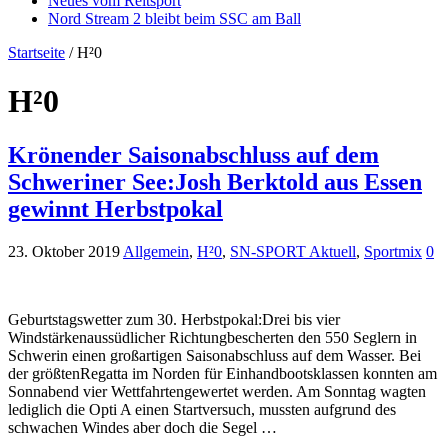
Neues vom Reitsport
Nord Stream 2 bleibt beim SSC am Ball
Startseite
/
H²0
H²0
Krönender Saisonabschluss auf dem
Schweriner See:Josh Berktold aus Essen
gewinnt Herbstpokal
23. Oktober 2019
Allgemein
,
H²0
,
SN-SPORT Aktuell
,
Sportmix
0
Geburtstagswetter zum 30. Herbstpokal:Drei bis vier
Windstärkenaussüdlicher Richtungbescherten den 550 Seglern in
Schwerin einen großartigen Saisonabschluss auf dem Wasser. Bei
der größtenRegatta im Norden für Einhandbootsklassen konnten am
Sonnabend vier Wettfahrtengewertet werden. Am Sonntag wagten
lediglich die Opti A einen Startversuch, mussten aufgrund des
schwachen Windes aber doch die Segel …