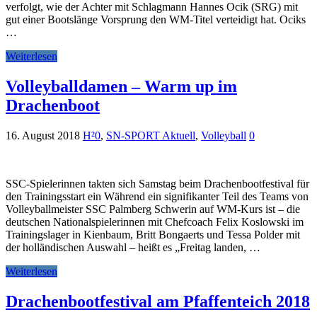
verfolgt, wie der Achter mit Schlagmann Hannes Ocik (SRG) mit
gut einer Bootslänge Vorsprung den WM-Titel verteidigt hat. Ociks
…
Weiterlesen
Volleyballdamen – Warm up im
Drachenboot
16. August 2018
H²0
,
SN-SPORT Aktuell
,
Volleyball
0
SSC-Spielerinnen takten sich Samstag beim Drachenbootfestival für
den Trainingsstart ein Während ein signifikanter Teil des Teams von
Volleyballmeister SSC Palmberg Schwerin auf WM-Kurs ist – die
deutschen Nationalspielerinnen mit Chefcoach Felix Koslowski im
Trainingslager in Kienbaum, Britt Bongaerts und Tessa Polder mit
der holländischen Auswahl – heißt es „Freitag landen, …
Weiterlesen
Drachenbootfestival am Pfaffenteich 2018