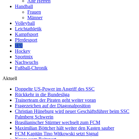
Alte Herren
Handball
Frauen
Männer
Volleyball
Leichtathletik
Kampfsport
Pferdesport
H²0
Hockey
Sportmix
Nachwuchs
Fußball-Chronik
Aktuell
Doppelte US-Power im Angriff des SSC
Rückkehr in die Bundesliga
Trainerteam der Piraten geht weiter voran
Fragezeichen auf der Diagonalposition
Christian Hüneburg wird neuer Geschäftsführer beim SSC
Palmberg Schwerin
Brasilianischer Stürmer wechselt zum FCM
Maximilian Böttcher hält weiter den Kasten sauber
FCM Kapitän Tino Witkowski setzt Signal