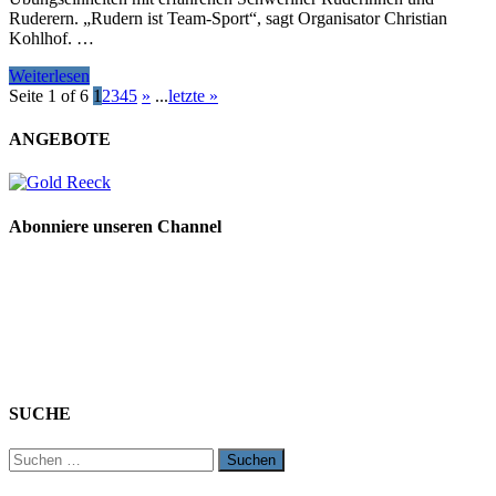
Ruderern. „Rudern ist Team-Sport“, sagt Organisator Christian
Kohlhof. …
Weiterlesen
Seite 1 of 6
1
2
3
4
5
»
...
letzte »
ANGEBOTE
Abonniere unseren Channel
SUCHE
Suchen
nach: