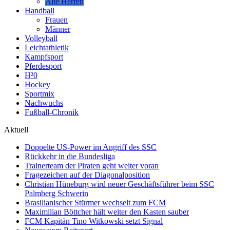
Alte Herren
Handball
Frauen
Männer
Volleyball
Leichtathletik
Kampfsport
Pferdesport
H²0
Hockey
Sportmix
Nachwuchs
Fußball-Chronik
Aktuell
Doppelte US-Power im Angriff des SSC
Rückkehr in die Bundesliga
Trainerteam der Piraten geht weiter voran
Fragezeichen auf der Diagonalposition
Christian Hüneburg wird neuer Geschäftsführer beim SSC
Palmberg Schwerin
Brasilianischer Stürmer wechselt zum FCM
Maximilian Böttcher hält weiter den Kasten sauber
FCM Kapitän Tino Witkowski setzt Signal