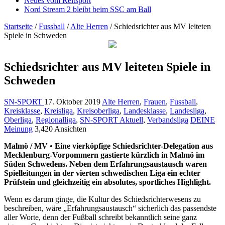
Neues vom Reitsport
Nord Stream 2 bleibt beim SSC am Ball
Startseite
/
Fussball
/
Alte Herren
/
Schiedsrichter aus MV leiteten
Spiele in Schweden
Schiedsrichter aus MV leiteten Spiele in
Schweden
SN-SPORT
17. Oktober 2019
Alte Herren
,
Frauen
,
Fussball
,
Kreisklasse
,
Kreisliga
,
Kreisoberliga
,
Landesklasse
,
Landesliga
,
Oberliga
,
Regionalliga
,
SN-SPORT Aktuell
,
Verbandsliga
DEINE
Meinung
3,420 Ansichten
Malmö / MV
•
Eine vierköpfige Schiedsrichter-Delegation aus
Mecklenburg-Vorpommern gastierte kürzlich in Malmö im
Süden Schwedens. Neben dem Erfahrungsaustausch waren
Spielleitungen in der vierten schwedischen Liga ein echter
Prüfstein und gleichzeitig ein absolutes, sportliches Highlight.
Wenn es darum ginge, die Kultur des Schiedsrichterwesens zu
beschreiben, wäre „Erfahrungsaustausch“ sicherlich das passendste
aller Worte, denn der Fußball schreibt bekanntlich seine ganz