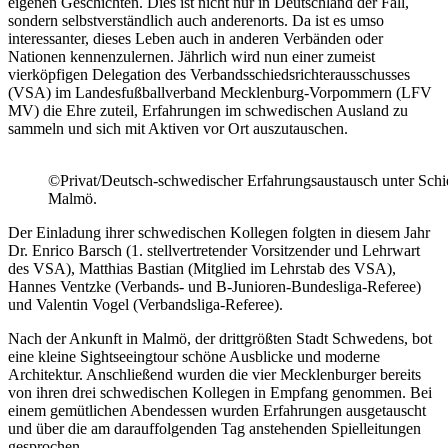
eigenen Geschichten. Dies ist nicht nur in Deutschland der Fall,
sondern selbstverständlich auch anderenorts. Da ist es umso
interessanter, dieses Leben auch in anderen Verbänden oder
Nationen kennenzulernen. Jährlich wird nun einer zumeist
vierköpfigen Delegation des Verbandsschiedsrichterausschus
ses
(VSA) im Landesfußballverband Mecklenburg-Vorpommern (LFV
MV) die Ehre zuteil, Erfahrungen im schwedischen Ausland zu
sammeln und sich mit Aktiven vor Ort auszutauschen.
©Privat/Deutsch-schwedischer Erfahrungsaustausch unter Schied
Malmö.
Der Einladung ihrer schwedischen Kollegen folgten in diesem Jahr
Dr. Enrico Barsch (1. stellvertretender Vorsitzender und Lehrwart
des VSA), Matthias Bastian (Mitglied im Lehrstab des VSA),
Hannes Ventzke (Verbands- und B-Junioren-Bundesliga-Referee)
und Valentin Vogel (Verbandsliga-Referee).
Nach der Ankunft in Malmö, der drittgrößten Stadt Schwedens, bot
eine kleine Sightseeingtour schöne Ausblicke und moderne
Architektur. Anschließend wurden die vier Mecklenburger bereits
von ihren drei schwedischen Kollegen in Empfang genommen. Bei
einem gemütlichen Abendessen wurden Erfahrungen ausgetauscht
und über die am darauffolgenden Tag anstehenden Spielleitungen
gesprochen.