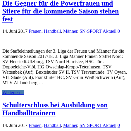
Die Gegner für die Powerfrauen und
Stiere für die kommende Saison stehen
fest
14. Juni 2017
Frauen
,
Handball
,
Männer
,
SN-SPORT Aktuell
0
Die Staffeleinteilungen der 3. Liga der Frauen und Männer für die
kommende Saison 2017/18. 3. Liga Männer Frauen Staffel Nord:
SV Henstedt-Ulzburg, TSV Nord Harrislee, HSG Jörl-
Doppeleiche-Viöl, HG Owschlag-Kropp-Tetenhusen, TSV
Wattenbek (Auf), Buxtehuder SV II, TSV Travemünde, TV Oyten,
VfL Stade (Auf), Frankfurter HC, SV Grün-Weiß Schwerin (Auf),
MTV Altlandsberg …
Weiterlesen
Schulterschluss bei Ausbildung von
Handballtrainern
14. Juni 2017
Frauen
,
Handball
,
Männer
,
SN-SPORT Aktuell
0