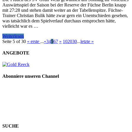
Auswärtsspiel der Saison bei der Reserve der Füchse Berlin knapp
mit 27:28 und stehen damit weiter an der Tabellenspitze. Füchse-
Trainer Christian Bulik hätte zwar gern ein Unentschieden gesehen,
was tatsächlich dem Spielverlauf durchaus entsprochen hätte,
vielleicht war es …
Weiterlesen
Seite 5 of 30
« erste
...
«
3
4
5
6
7
»
10
20
30
...
letzte »
ANGEBOTE
Abonniere unseren Channel
SUCHE