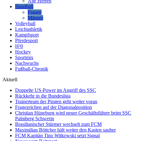
Alte Herren
Handball
Frauen
Männer
Volleyball
Leichtathletik
Kampfsport
Pferdesport
H²0
Hockey
Sportmix
Nachwuchs
Fußball-Chronik
Aktuell
Doppelte US-Power im Angriff des SSC
Rückkehr in die Bundesliga
Trainerteam der Piraten geht weiter voran
Fragezeichen auf der Diagonalposition
Christian Hüneburg wird neuer Geschäftsführer beim SSC
Palmberg Schwerin
Brasilianischer Stürmer wechselt zum FCM
Maximilian Böttcher hält weiter den Kasten sauber
FCM Kapitän Tino Witkowski setzt Signal