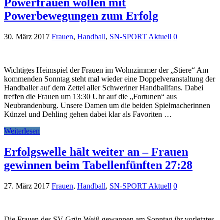
Powerfrauen wollen mit
Powerbewegungen zum Erfolg
30. März 2017
Frauen
,
Handball
,
SN-SPORT Aktuell
0
Wichtiges Heimspiel der Frauen im Wohnzimmer der „Stiere“ Am
kommenden Sonntag steht mal wieder eine Doppelveranstaltung der
Handballer auf dem Zettel aller Schweriner Handballfans. Dabei
treffen die Frauen um 13:30 Uhr auf die „Fortunen“ aus
Neubrandenburg. Unsere Damen um die beiden Spielmacherinnen
Künzel und Dehling gehen dabei klar als Favoriten …
Weiterlesen
Erfolgswelle hält weiter an – Frauen
gewinnen beim Tabellenfünften 27:28
27. März 2017
Frauen
,
Handball
,
SN-SPORT Aktuell
0
Die Frauen des SV Grün Weiß gewannen am Sonntag ihr vorletztes