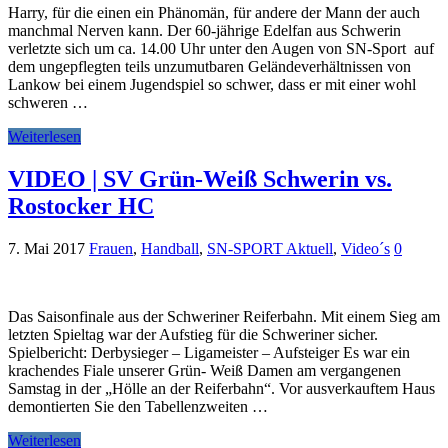
Harry, für die einen ein Phänomän, für andere der Mann der auch
manchmal Nerven kann. Der 60-jährige Edelfan aus Schwerin
verletzte sich um ca. 14.00 Uhr unter den Augen von SN-Sport auf
dem ungepflegten teils unzumutbaren Geländeverhältnissen von
Lankow bei einem Jugendspiel so schwer, dass er mit einer wohl
schweren …
Weiterlesen
VIDEO | SV Grün-Weiß Schwerin vs.
Rostocker HC
7. Mai 2017
Frauen
,
Handball
,
SN-SPORT Aktuell
,
Video´s
0
Das Saisonfinale aus der Schweriner Reiferbahn. Mit einem Sieg am
letzten Spieltag war der Aufstieg für die Schweriner sicher.
Spielbericht: Derbysieger – Ligameister – Aufsteiger Es war ein
krachendes Fiale unserer Grün- Weiß Damen am vergangenen
Samstag in der „Hölle an der Reiferbahn“. Vor ausverkauftem Haus
demontierten Sie den Tabellenzweiten …
Weiterlesen