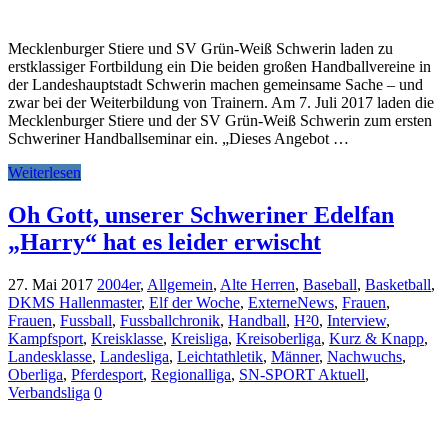
Mecklenburger Stiere und SV Grün-Weiß Schwerin laden zu
erstklassiger Fortbildung ein Die beiden großen Handballvereine in
der Landeshauptstadt Schwerin machen gemeinsame Sache – und
zwar bei der Weiterbildung von Trainern. Am 7. Juli 2017 laden die
Mecklenburger Stiere und der SV Grün-Weiß Schwerin zum ersten
Schweriner Handballseminar ein. „Dieses Angebot …
Weiterlesen
Oh Gott, unserer Schweriner Edelfan
„Harry“ hat es leider erwischt
27. Mai 2017
2004er
,
Allgemein
,
Alte Herren
,
Baseball
,
Basketball
,
DKMS Hallenmaster
,
Elf der Woche
,
ExterneNews
,
Frauen
,
Frauen
,
Fussball
,
Fussballchronik
,
Handball
,
H²0
,
Interview
,
Kampfsport
,
Kreisklasse
,
Kreisliga
,
Kreisoberliga
,
Kurz & Knapp
,
Landesklasse
,
Landesliga
,
Leichtathletik
,
Männer
,
Nachwuchs
,
Oberliga
,
Pferdesport
,
Regionalliga
,
SN-SPORT Aktuell
,
Verbandsliga
0