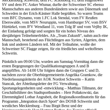
Mecklenburg Schwerin, dem FC Schönberg 95, dem Hagenower
SV und dem FC Anker Wismar, durfte der Schweriner SC ebenso
Mannschaften aus anderen Bundesländern sowie aus Dänemark und
Schweden in der Erich-Kästner Halle begrüßen. So waren Teams
vom BFC Dynamo, vom 1.FC Lok Stendal, vom FV Reußen
Eberswalde, vom MSV Neuruppin, vom Hamburger SV, vom BSV
Hürtürkel, vom JFV Wendland 11, vom Tolg IF und vom Vejlby IK,
der Einladung gefolgt und sorgten für ein hohes Niveau des
diesjährigen Teilnehmerfeldes. Als „Team Zukunft“, nahm auch eine
Mannschaft, bestehend aus Flüchtlingen aus Syrien, Algerien, dem
Irak und anderen Ländern teil. Mit der Teilnahme, wollte der
Schweriner SC Flagge zeigen, für ein friedliches und weltoffenes
Schwerin.
Pünktlich um 09:00 Uhr, wurden am Samstag-Vormittag dann die
ersten Begegnungen der Qualifikationsgruppen A und B
angepfiffen. Ab 14:00 Uhr folgten dann die Gruppen C und D,
nachdem zuvor die Oberbürgermeisterin Angelika Gramkow, die
Niederlassungsleiterin der AOK Nordost Schwerin – Katrin
Stancak, der Abteilungsleiter der FG Verwaltung,
Sportangelegenheiten und -entwicklung – Matthias Tillmann, der
Geschäftsführer des Stadtsportbundes – Herr Pollakowski, das
Ehrenmitglied Lothar Angrabeit, die Regionalkoordinatorin für das
Programm „Integration durch Sport“ des DOSB Schwerin und
westliches Mecklenburg – Frau Birgit Benz und der