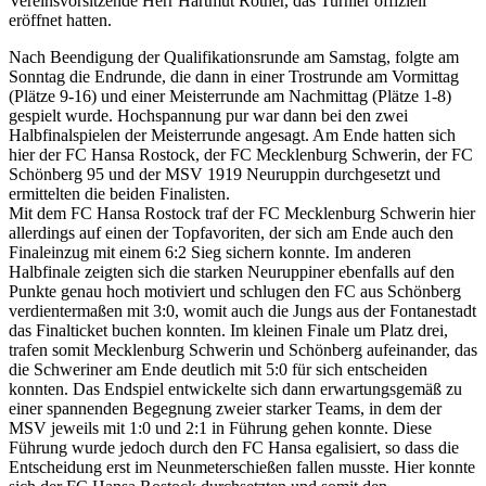
Vereinsvorsitzende Herr Hartmut Rother, das Turnier offiziell
eröffnet hatten.
Nach Beendigung der Qualifikationsrunde am Samstag, folgte am
Sonntag die Endrunde, die dann in einer Trostrunde am Vormittag
(Plätze 9-16) und einer Meisterrunde am Nachmittag (Plätze 1-8)
gespielt wurde. Hochspannung pur war dann bei den zwei
Halbfinalspielen der Meisterrunde angesagt. Am Ende hatten sich
hier der FC Hansa Rostock, der FC Mecklenburg Schwerin, der FC
Schönberg 95 und der MSV 1919 Neuruppin durchgesetzt und
ermittelten die beiden Finalisten.
Mit dem FC Hansa Rostock traf der FC Mecklenburg Schwerin hier
allerdings auf einen der Topfavoriten, der sich am Ende auch den
Finaleinzug mit einem 6:2 Sieg sichern konnte. Im anderen
Halbfinale zeigten sich die starken Neuruppiner ebenfalls auf den
Punkte genau hoch motiviert und schlugen den FC aus Schönberg
verdientermaßen mit 3:0, womit auch die Jungs aus der Fontanestadt
das Finalticket buchen konnten. Im kleinen Finale um Platz drei,
trafen somit Mecklenburg Schwerin und Schönberg aufeinander, das
die Schweriner am Ende deutlich mit 5:0 für sich entscheiden
konnten. Das Endspiel entwickelte sich dann erwartungsgemäß zu
einer spannenden Begegnung zweier starker Teams, in dem der
MSV jeweils mit 1:0 und 2:1 in Führung gehen konnte. Diese
Führung wurde jedoch durch den FC Hansa egalisiert, so dass die
Entscheidung erst im Neunmeterschießen fallen musste. Hier konnte