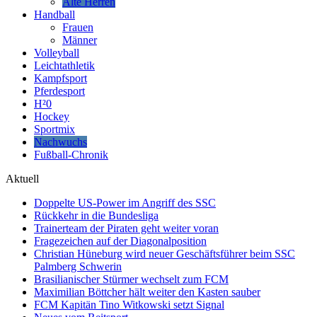
Alte Herren
Handball
Frauen
Männer
Volleyball
Leichtathletik
Kampfsport
Pferdesport
H²0
Hockey
Sportmix
Nachwuchs
Fußball-Chronik
Aktuell
Doppelte US-Power im Angriff des SSC
Rückkehr in die Bundesliga
Trainerteam der Piraten geht weiter voran
Fragezeichen auf der Diagonalposition
Christian Hüneburg wird neuer Geschäftsführer beim SSC
Palmberg Schwerin
Brasilianischer Stürmer wechselt zum FCM
Maximilian Böttcher hält weiter den Kasten sauber
FCM Kapitän Tino Witkowski setzt Signal