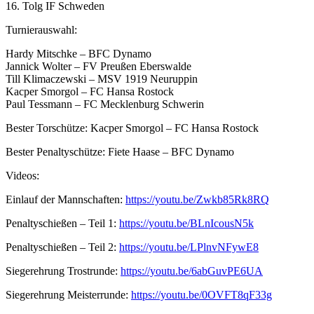
16. Tolg IF Schweden
Turnierauswahl:
Hardy Mitschke – BFC Dynamo
Jannick Wolter – FV Preußen Eberswalde
Till Klimaczewski – MSV 1919 Neuruppin
Kacper Smorgol – FC Hansa Rostock
Paul Tessmann – FC Mecklenburg Schwerin
Bester Torschütze: Kacper Smorgol – FC Hansa Rostock
Bester Penaltyschütze: Fiete Haase – BFC Dynamo
Videos:
Einlauf der Mannschaften:
https://youtu.be/Zwkb85Rk8RQ
Penaltyschießen – Teil 1:
https://youtu.be/BLnIcousN5k
Penaltyschießen – Teil 2:
https://youtu.be/LPlnvNFywE8
Siegerehrung Trostrunde:
https://youtu.be/6abGuvPE6UA
Siegerehrung Meisterrunde:
https://youtu.be/0OVFT8qF33g