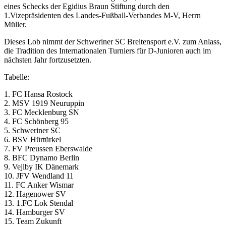
eines Schecks der Egidius Braun Stiftung durch den
1.Vizepräsidenten des Landes-Fußball-Verbandes M-V, Herrn
Müller.
Dieses Lob nimmt der Schweriner SC Breitensport e.V. zum Anlass,
die Tradition des Internationalen Turniers für D-Junioren auch im
nächsten Jahr fortzusetzten.
Tabelle:
1. FC Hansa Rostock
2. MSV 1919 Neuruppin
3. FC Mecklenburg SN
4. FC Schönberg 95
5. Schweriner SC
6. BSV Hürtürkel
7. FV Preussen Eberswalde
8. BFC Dynamo Berlin
9. Vejlby IK Dänemark
10. JFV Wendland 11
11. FC Anker Wismar
12. Hagenower SV
13. 1.FC Lok Stendal
14. Hamburger SV
15. Team Zukunft