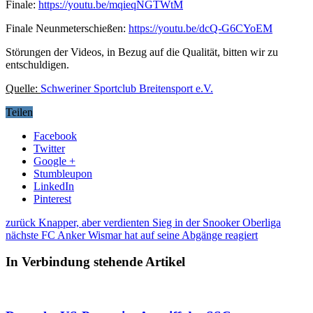
Finale:
https://youtu.be/mqieqNGTWtM
Finale Neunmeterschießen:
https://youtu.be/dcQ-G6CYoEM
Störungen der Videos, in Bezug auf die Qualität, bitten wir zu
entschuldigen.
Quelle:
Schweriner Sportclub Breitensport e.V.
Teilen
Facebook
Twitter
Google +
Stumbleupon
LinkedIn
Pinterest
zurück
Knapper, aber verdienten Sieg in der Snooker Oberliga
nächste
FC Anker Wismar hat auf seine Abgänge reagiert
In Verbindung stehende Artikel