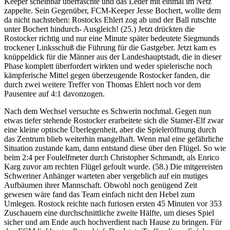
Keeper scheinbar überraschte und das Leder mit einmal im Netz
zappelte. Sein Gegenüber, FCM-Keeper Jesse Bochert, wollte dem
da nicht nachstehen: Rostocks Ehlert zog ab und der Ball rutschte
unter Bochert hindurch- Ausgleich! (25.) Jetzt drückten die
Rostocker richtig und nur eine Minute später bedeutete Siegmunds
trockener Linksschuß die Führung für die Gastgeber. Jetzt kam es
knüppeldick für die Männer aus der Landeshauptstadt, die in dieser
Phase komplett überfordert wirkten und weder spielerische noch
kämpferische Mittel gegen überzeugende Rostocker fanden, die
durch zwei weitere Treffer von Thomas Ehlert noch vor dem
Pausentee auf 4:1 davonzogen.
Nach dem Wechsel versuchte es Schwerin nochmal. Gegen nun
etwas tiefer stehende Rostocker erarbeitete sich die Stamer-Elf zwar
eine kleine optische Überlegenheit, aber die Spieleröffnung durch
das Zentrum blieb weiterhin mangelhaft. Wenn mal eine gefährliche
Situation zustande kam, dann entstand diese über den Flügel. So wie
beim 2:4 per Foulelfmeter durch Christopher Schmandt, als Enrico
Karg zuvor am rechten Flügel gefoult wurde. (58.) Die mitgereisten
Schweriner Anhänger warteten aber vergeblich auf ein mutiges
Aufbäumen ihrer Mannschaft. Obwohl noch genügend Zeit
gewesen wäre fand das Team einfach nicht den Hebel zum
Umlegen. Rostock reichte nach furiosen ersten 45 Minuten vor 353
Zuschauern eine durchschnittliche zweite Hälfte, um dieses Spiel
sicher und am Ende auch hochverdient nach Hause zu bringen. Für