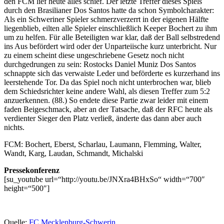
den FCM lief heute alles schief. Der letzte Treffer dieses Spiels
durch den Brasilianer Dos Santos hatte da schon Symbolcharakter:
Als ein Schweriner Spieler schmerzverzerrt in der eigenen Hälfte
liegenblieb, eilten alle Spieler einschließlich Keeper Bochert zu ihm
um zu helfen. Für alle Beteiligten war klar, daß der Ball selbstredend
ins Aus befördert wird oder der Unparteiische kurz unterbricht. Nur
zu einem scheint diese ungeschriebene Gesetz noch nicht
durchgedrungen zu sein: Rostocks Daniel Muniz Dos Santos
schnappte sich das verwaiste Leder und beförderte es kurzerhand ins
leerstehende Tor. Da das Spiel noch nicht unterbrochen war, blieb
dem Schiedsrichter keine andere Wahl, als diesen Treffer zum 5:2
anzuerkennen. (88.) So endete diese Partie zwar leider mit einem
faden Beigeschmack, aber an der Tatsache, daß der RFC heute als
verdienter Sieger den Platz verließ, änderte das dann aber auch
nichts.
FCM: Bochert, Eberst, Scharlau, Laumann, Flemming, Walter,
Wandt, Karg, Laudan, Schmandt, Michalski
Pressekonferenz
[su_youtube url=“http://youtu.be/JNXra4BHxSo“ width=“700″
height=“500″]
Quelle:
FC Mecklenburg-Schwerin