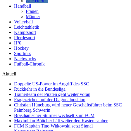
Alte Herren
Handball
Frauen
Männer
Volleyball
Leichtathletik
Kampfsport
Pferdesport
H²0
Hockey
Sportmix
Nachwuchs
Fußball-Chronik
Aktuell
Doppelte US-Power im Angriff des SSC
Rückkehr in die Bundesliga
Trainerteam der Piraten geht weiter voran
Fragezeichen auf der Diagonalposition
Christian Hüneburg wird neuer Geschäftsführer beim SSC
Palmberg Schwerin
Brasilianischer Stürmer wechselt zum FCM
Maximilian Böttcher hält weiter den Kasten sauber
FCM Kapitän Tino Witkowski setzt Signal