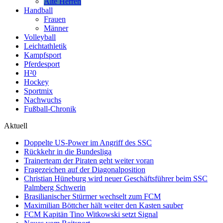
Alte Herren
Handball
Frauen
Männer
Volleyball
Leichtathletik
Kampfsport
Pferdesport
H²0
Hockey
Sportmix
Nachwuchs
Fußball-Chronik
Aktuell
Doppelte US-Power im Angriff des SSC
Rückkehr in die Bundesliga
Trainerteam der Piraten geht weiter voran
Fragezeichen auf der Diagonalposition
Christian Hüneburg wird neuer Geschäftsführer beim SSC
Palmberg Schwerin
Brasilianischer Stürmer wechselt zum FCM
Maximilian Böttcher hält weiter den Kasten sauber
FCM Kapitän Tino Witkowski setzt Signal