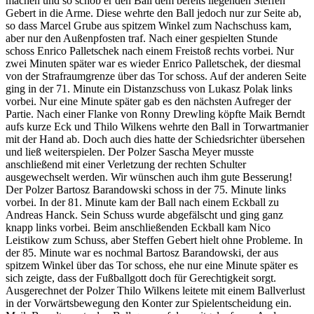
machen und so schob er den Ball dem bereits liegenden Steffen
Gebert in die Arme. Diese wehrte den Ball jedoch nur zur Seite ab,
so dass Marcel Grube aus spitzem Winkel zum Nachschuss kam,
aber nur den Außenpfosten traf. Nach einer gespielten Stunde
schoss Enrico Palletschek nach einem Freistoß rechts vorbei. Nur
zwei Minuten später war es wieder Enrico Palletschek, der diesmal
von der Strafraumgrenze über das Tor schoss. Auf der anderen Seite
ging in der 71. Minute ein Distanzschuss von Lukasz Polak links
vorbei. Nur eine Minute später gab es den nächsten Aufreger der
Partie. Nach einer Flanke von Ronny Drewling köpfte Maik Berndt
aufs kurze Eck und Thilo Wilkens wehrte den Ball in Torwartmanier
mit der Hand ab. Doch auch dies hatte der Schiedsrichter übersehen
und ließ weiterspielen. Der Polzer Sascha Meyer musste
anschließend mit einer Verletzung der rechten Schulter
ausgewechselt werden. Wir wünschen auch ihm gute Besserung!
Der Polzer Bartosz Barandowski schoss in der 75. Minute links
vorbei. In der 81. Minute kam der Ball nach einem Eckball zu
Andreas Hanck. Sein Schuss wurde abgefälscht und ging ganz
knapp links vorbei. Beim anschließenden Eckball kam Nico
Leistikow zum Schuss, aber Steffen Gebert hielt ohne Probleme. In
der 85. Minute war es nochmal Bartosz Barandowski, der aus
spitzem Winkel über das Tor schoss, ehe nur eine Minute später es
sich zeigte, dass der Fußballgott doch für Gerechtigkeit sorgt.
Ausgerechnet der Polzer Thilo Wilkens leitete mit einem Ballverlust
in der Vorwärtsbewegung den Konter zur Spielentscheidung ein.