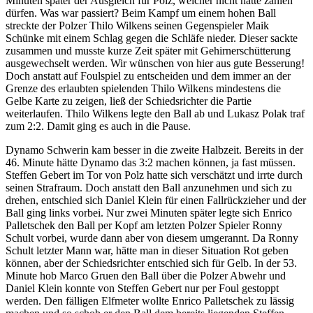
Minuten später der Ausgleich für Polz, welcher nicht hätte zählen
dürfen. Was war passiert? Beim Kampf um einem hohen Ball
streckte der Polzer Thilo Wilkens seinen Gegenspieler Maik
Schünke mit einem Schlag gegen die Schläfe nieder. Dieser sackte
zusammen und musste kurze Zeit später mit Gehirnerschütterung
ausgewechselt werden. Wir wünschen von hier aus gute Besserung!
Doch anstatt auf Foulspiel zu entscheiden und dem immer an der
Grenze des erlaubten spielenden Thilo Wilkens mindestens die
Gelbe Karte zu zeigen, ließ der Schiedsrichter die Partie
weiterlaufen. Thilo Wilkens legte den Ball ab und Lukasz Polak traf
zum 2:2. Damit ging es auch in die Pause.
Dynamo Schwerin kam besser in die zweite Halbzeit. Bereits in der
46. Minute hätte Dynamo das 3:2 machen können, ja fast müssen.
Steffen Gebert im Tor von Polz hatte sich verschätzt und irrte durch
seinen Strafraum. Doch anstatt den Ball anzunehmen und sich zu
drehen, entschied sich Daniel Klein für einen Fallrückzieher und der
Ball ging links vorbei. Nur zwei Minuten später legte sich Enrico
Palletschek den Ball per Kopf am letzten Polzer Spieler Ronny
Schult vorbei, wurde dann aber von diesem umgerannt. Da Ronny
Schult letzter Mann war, hätte man in dieser Situation Rot geben
können, aber der Schiedsrichter entschied sich für Gelb. In der 53.
Minute hob Marco Gruen den Ball über die Polzer Abwehr und
Daniel Klein konnte von Steffen Gebert nur per Foul gestoppt
werden. Den fälligen Elfmeter wollte Enrico Palletschek zu lässig