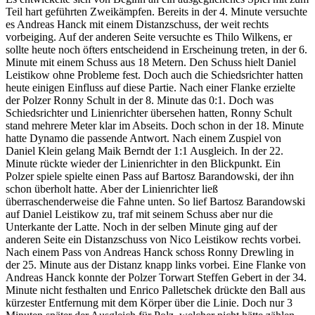
Teil hart geführten Zweikämpfen. Bereits in der 4. Minute versuchte
es Andreas Hanck mit einem Distanzschuss
, der weit rechts
vorbeiging. Auf der anderen Seite versuchte es Thilo Wilkens, er
sollte heute noch öfters entscheidend in Erscheinung treten, in der 6.
Minute mit einem Schuss aus 18 Metern. Den Schuss hielt Daniel
Leistikow ohne Probleme fest. Doch auch die Schiedsrichter hatten
heute einigen Einfluss auf diese Partie. Nach einer Flanke erzielte
der Polzer Ronny Schult in der 8. Minute das 0:1. Doch was
Schiedsrichter und Linienrichter übersehen hatten, Ronny Schult
stand mehrere Meter klar im Abseits. Doch schon in der 18. Minute
hatte Dynamo die passende Antwort. Nach einem Zuspiel von
Daniel Klein gelang Maik Berndt der 1:1 Ausgleich. In der 22.
Minute rückte wieder der Linienrichter in den Blickpunkt. Ein
Polzer spiele spielte einen Pass auf Bartosz Barandowski, der ihn
schon überholt hatte. Aber der Linienrichter ließ
überraschenderweise die Fahne unten. So lief Bartosz Barandowski
auf Daniel Leistikow zu, traf mit seinem Schuss aber nur die
Unterkante der Latte. Noch in der selben Minute ging auf der
anderen Seite ein Distanzschuss von Nico Leistikow rechts vorbei.
Nach einem Pass von Andreas Hanck schoss Ronny Drewling in
der 25. Minute aus der Distanz knapp links vorbei. Eine Flanke von
Andreas Hanck konnte der Polzer Torwart Steffen Gebert in der 34.
Minute nicht festhalten und Enrico Palletschek drückte den Ball aus
kürzester Entfernung mit dem Körper über die Linie. Doch nur 3