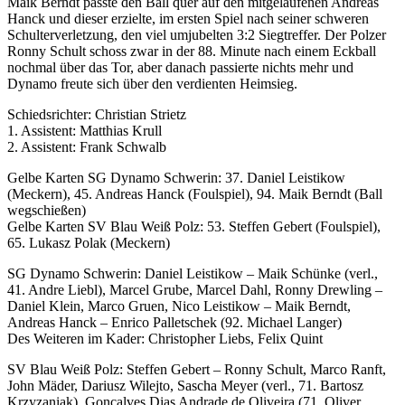
Maik Berndt passte den Ball quer auf den mitgelaufenen Andreas
Hanck und dieser erzielte, im ersten Spiel nach seiner schweren
Schulterverletzung, den viel umjubelten 3:2 Siegtreffer. Der Polzer
Ronny Schult schoss zwar in der 88. Minute nach einem Eckball
nochmal über das Tor, aber danach passierte nichts mehr und
Dynamo freute sich über den verdienten Heimsieg.
Schiedsrichter: Christian Strietz
1. Assistent: Matthias Krull
2. Assistent: Frank Schwalb
Gelbe Karten SG Dynamo Schwerin: 37. Daniel Leistikow
(Meckern), 45. Andreas Hanck (Foulspiel), 94. Maik Berndt (Ball
wegschießen)
Gelbe Karten SV Blau Weiß Polz: 53. Steffen Gebert (Foulspiel),
65. Lukasz Polak (Meckern)
SG Dynamo Schwerin: Daniel Leistikow – Maik Schünke (verl.,
41. Andre Liebl), Marcel Grube, Marcel Dahl, Ronny Drewling –
Daniel Klein, Marco Gruen, Nico Leistikow – Maik Berndt,
Andreas Hanck – Enrico Palletschek (92. Michael Langer)
Des Weiteren im Kader: Christopher Liebs, Felix Quint
SV Blau Weiß Polz: Steffen Gebert – Ronny Schult, Marco Ranft,
John Mäder, Dariusz Wilejto, Sascha Meyer (verl., 71. Bartosz
Krzyzaniak), Goncalves Dias Andrade de Oliveira (71. Oliver