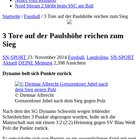
Neues vom Reitsport
Nord Stream 2 bleibt beim SSC am Ball
Startseite
/
Fussball
/
3 Tore auf der Paulshöhe reichen zum Sieg
3 Tore auf der Paulshöhe reichen zum
Sieg
SN-SPORT
23. November 2014
Fussball
,
Landesliga
,
SN-SPORT
Aktuell
DEINE Meinung
2,398 Ansichten
Dynamo holt sich Punkte zurück
© Dietmar Albrecht
Grenzenloser Jubel nach dem Sieg gegen Polz
Nach dem der SG Dynamo Schwerin wegen fehlender
Schiedsrichter 3 Punkte abgezogen wurden, holte sich die
Mannschaft nun mit einem 3:2 (2:2) Heimsieg gegen SV Blau Weiß
Polz die Punkte zurück.
Es entwickelte sich von Beginn an ein ausgeglichenes Spiel mit zum