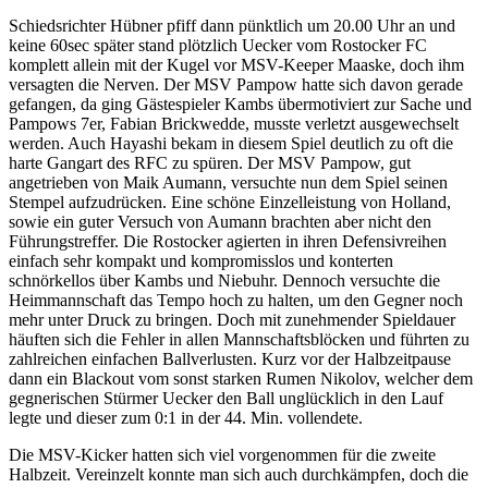
Schiedsrichter Hübner pfiff dann pünktlich um 20.00 Uhr an und
keine 60sec später stand plötzlich Uecker vom Rostocker FC
komplett allein mit der Kugel vor MSV-Keeper Maaske, doch ihm
versagten die Nerven. Der MSV Pampow hatte sich davon gerade
gefangen, da ging Gästespieler Kambs übermotiviert zur Sache und
Pampows 7er, Fabian Brickwedde, musste verletzt ausgewechselt
werden. Auch Hayashi bekam in diesem Spiel deutlich zu oft die
harte Gangart des RFC zu spüren. Der MSV Pampow, gut
angetrieben von Maik Aumann, versuchte nun dem Spiel seinen
Stempel aufzudrücken. Eine schöne Einzelleistung von Holland,
sowie ein guter Versuch von Aumann brachten aber nicht den
Führungstreffer. Die Rostocker agierten in ihren Defensivreihen
einfach sehr kompakt und kompromisslos und konterten
schnörkellos über Kambs und Niebuhr. Dennoch versuchte die
Heimmannschaft das Tempo hoch zu halten, um den Gegner noch
mehr unter Druck zu bringen. Doch mit zunehmender Spieldauer
häuften sich die Fehler in allen Mannschaftsblöcken und führten zu
zahlreichen einfachen Ballverlusten. Kurz vor der Halbzeitpause
dann ein Blackout vom sonst starken Rumen Nikolov, welcher dem
gegnerischen Stürmer Uecker den Ball unglücklich in den Lauf
legte und dieser zum 0:1 in der 44. Min. vollendete.
Die MSV-Kicker hatten sich viel vorgenommen für die zweite
Halbzeit. Vereinzelt konnte man sich auch durchkämpfen, doch die