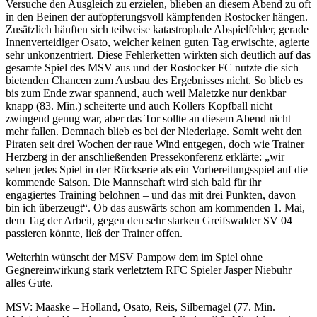
Versuche den Ausgleich zu erzielen, blieben an diesem Abend zu oft
in den Beinen der aufopferungsvoll kämpfenden Rostocker hängen.
Zusätzlich häuften sich teilweise katastrophale Abspielfehler, gerade
Innenverteidiger Osato, welcher keinen guten Tag erwischte, agierte
sehr unkonzentriert. Diese Fehlerketten wirkten sich deutlich auf das
gesamte Spiel des MSV aus und der Rostocker FC nutzte die sich
bietenden Chancen zum Ausbau des Ergebnisses nicht. So blieb es
bis zum Ende zwar spannend, auch weil Maletzke nur denkbar
knapp (83. Min.) scheiterte und auch Köllers Kopfball nicht
zwingend genug war, aber das Tor sollte an diesem Abend nicht
mehr fallen. Demnach blieb es bei der Niederlage. Somit weht den
Piraten seit drei Wochen der raue Wind entgegen, doch wie Trainer
Herzberg in der anschließenden Pressekonferenz erklärte: „wir
sehen jedes Spiel in der Rückserie als ein Vorbereitungsspiel auf die
kommende Saison. Die Mannschaft wird sich bald für ihr
engagiertes Training belohnen – und das mit drei Punkten, davon
bin ich überzeugt“. Ob das auswärts schon am kommenden 1. Mai,
dem Tag der Arbeit, gegen den sehr starken Greifswalder SV 04
passieren könnte, ließ der Trainer offen.
Weiterhin wünscht der MSV Pampow dem im Spiel ohne
Gegnereinwirkung stark verletztem RFC Spieler Jasper Niebuhr
alles Gute.
MSV: Maaske – Holland, Osato, Reis, Silbernagel (77. Min.