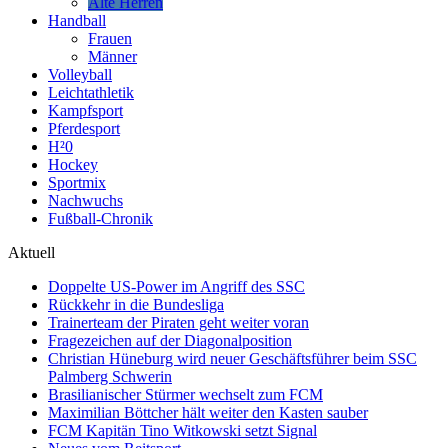
Alte Herren
Handball
Frauen
Männer
Volleyball
Leichtathletik
Kampfsport
Pferdesport
H²0
Hockey
Sportmix
Nachwuchs
Fußball-Chronik
Aktuell
Doppelte US-Power im Angriff des SSC
Rückkehr in die Bundesliga
Trainerteam der Piraten geht weiter voran
Fragezeichen auf der Diagonalposition
Christian Hüneburg wird neuer Geschäftsführer beim SSC
Palmberg Schwerin
Brasilianischer Stürmer wechselt zum FCM
Maximilian Böttcher hält weiter den Kasten sauber
FCM Kapitän Tino Witkowski setzt Signal