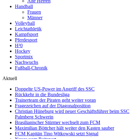
Alte Herren
Handball
Frauen
Männer
Volleyball
Leichtathletik
Kampfsport
Pferdesport
H²0
Hockey
Sportmix
Nachwuchs
Fußball-Chronik
Aktuell
Doppelte US-Power im Angriff des SSC
Rückkehr in die Bundesliga
Trainerteam der Piraten geht weiter voran
Fragezeichen auf der Diagonalposition
Christian Hüneburg wird neuer Geschäftsführer beim SSC
Palmberg Schwerin
Brasilianischer Stürmer wechselt zum FCM
Maximilian Böttcher hält weiter den Kasten sauber
FCM Kapitän Tino Witkowski setzt Signal