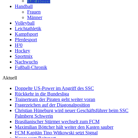
Alte Herren
Handball
Frauen
Männer
Volleyball
Leichtathletik
Kampfsport
Pferdesport
H²0
Hockey
Sportmix
Nachwuchs
Fußball-Chronik
Aktuell
Doppelte US-Power im Angriff des SSC
Rückkehr in die Bundesliga
Trainerteam der Piraten geht weiter voran
Fragezeichen auf der Diagonalposition
Christian Hüneburg wird neuer Geschäftsführer beim SSC
Palmberg Schwerin
Brasilianischer Stürmer wechselt zum FCM
Maximilian Böttcher hält weiter den Kasten sauber
FCM Kapitän Tino Witkowski setzt Signal