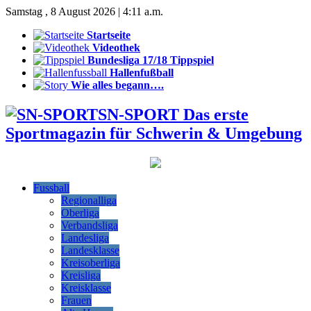
Samstag , 8 August 2026 | 4:11 a.m.
Startseite
Videothek
Bundesliga 17/18 Tippspiel
Hallenfußball
Wie alles begann….
SN-SPORT Das erste
Sportmagazin für Schwerin & Umgebung
Fussball
Regionalliga
Oberliga
Verbandsliga
Landesliga
Landesklasse
Kreisoberliga
Kreisliga
Kreisklasse
Frauen