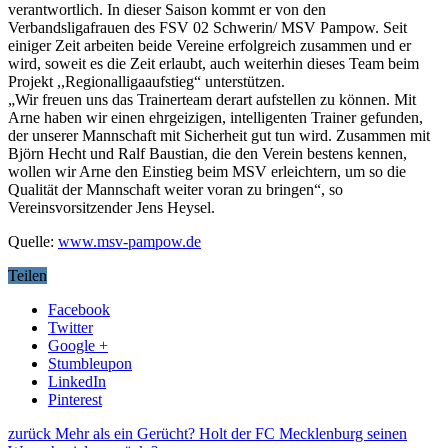
verantwortlich. In dieser Saison kommt er von den
Verbandsligafrauen des FSV 02 Schwerin/ MSV Pampow. Seit
einiger Zeit arbeiten beide Vereine erfolgreich zusammen und er
wird, soweit es die Zeit erlaubt, auch weiterhin dieses Team beim
Projekt ,,Regionalligaaufstieg“ unterstützen.
„Wir freuen uns das Trainerteam derart aufstellen zu können. Mit
Arne haben wir einen ehrgeizigen, intelligenten Trainer gefunden,
der unserer Mannschaft mit Sicherheit gut tun wird. Zusammen mit
Björn Hecht und Ralf Baustian, die den Verein bestens kennen,
wollen wir Arne den Einstieg beim MSV erleichtern, um so die
Qualität der Mannschaft weiter voran zu bringen“, so
Vereinsvorsitzender Jens Heysel.
Quelle:
www.msv-pampow.de
Teilen
Facebook
Twitter
Google +
Stumbleupon
LinkedIn
Pinterest
zurück
Mehr als ein Gerücht? Holt der FC Mecklenburg seinen