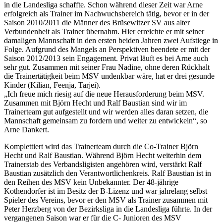
in die Landesliga schaffte. Schon während dieser Zeit war Arne
erfolgreich als Trainer im Nachwuchsbereich tätig, bevor er in der
Saison 2010/2011 die Männer des Brüsewitzer SV aus alter
Verbundenheit als Trainer übernahm. Hier erreichte er mit seiner
damaligen Mannschaft in den ersten beiden Jahren zwei Aufstiege in
Folge. Aufgrund des Mangels an Perspektiven beendete er mit der
Saison 2012/2013 sein Engagement. Privat läuft es bei Arne auch
sehr gut. Zusammen mit seiner Frau Nadine, ohne deren Rückhalt
die Trainertätigkeit beim MSV undenkbar wäre, hat er drei gesunde
Kinder (Kilian, Feenja, Tarjei).
„Ich freue mich riesig auf die neue Herausforderung beim MSV.
Zusammen mit Björn Hecht und Ralf Baustian sind wir im
Trainerteam gut aufgestellt und wir werden alles daran setzen, die
Mannschaft gemeinsam zu fordern und weiter zu entwickeln“, so
Arne Dankert.
Komplettiert wird das Trainerteam durch die Co-Trainer Björn
Hecht und Ralf Baustian. Während Björn Hecht weiterhin dem
Trainerstab des Verbandsligisten angehören wird, verstärkt Ralf
Baustian zusätzlich den Verantwortlichenkreis. Ralf Baustian ist in
den Reihen des MSV kein Unbekannter. Der 48-jährige
Kothendorfer ist im Besitz der B-Lizenz und war jahrelang selbst
Spieler des Vereins, bevor er den MSV als Trainer zusammen mit
Peter Herzberg von der Bezirksliga in die Landesliga führte. In der
vergangenen Saison war er für die C- Junioren des MSV