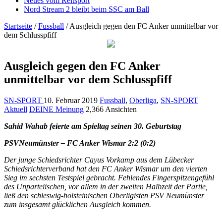
Neues vom Reitsport
Nord Stream 2 bleibt beim SSC am Ball
Startseite
/
Fussball
/
Ausgleich gegen den FC Anker unmittelbar vor
dem Schlusspfiff
Ausgleich gegen den FC Anker
unmittelbar vor dem Schlusspfiff
SN-SPORT
10. Februar 2019
Fussball
,
Oberliga
,
SN-SPORT
Aktuell
DEINE Meinung
2,366 Ansichten
Sahid Wahab feierte am Spieltag seinen 30. Geburtstag
PSVNeumünster – FC Anker Wismar 2:2 (0:2)
Der junge Schiedsrichter Cayus Vorkamp aus dem Lübecker
Schiedsrichterverband hat den FC Anker Wismar um den vierten
Sieg im sechsten Testspiel gebracht. Fehlendes Fingerspitzengefühl
des Unparteiischen, vor allem in der zweiten Halbzeit der Partie,
ließ den schleswig-holsteinischen Oberligisten PSV Neumünster
zum insgesamt glücklichen Ausgleich kommen.