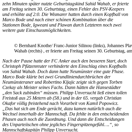
zehn Minuten später nutzte Geburtstagskind Sahid Wahab, er feierte
am Freitag seinen 30. Geburtstag, einen Fehler des PSV-Keepers
und erhöhte auf 2:0. Die Wismarer hatten durch einen Kopfball von
Marco Bode und nach einer schönen Kombination über die
Stationen Bode, Igweani und Plawan durch Letzteren noch zwei
weitere gute Einschussmöglichkeiten.
© Bernhard Knothe/ Franc-Junior Silinou (links), Johannes Pl
Wahab (rechts) , er feierte am Freitag seinen 30. Geburtstag, am
Nach der Pause hatte der FC Anker auch den besseren Start, doch
Christoph Pfützenreuter verhinderte den Einschlag eines Kopfballs
von Sahid Wahab. Doch dann hatte Neumünster eine gute Phase.
Marco Bode klärte bei zwei Grundliniendurchbrüchen der
Neumünsteraner und Robertino Kljajic zeigte sich gegen Torben
Czekay als Meister seines Fachs. Dann hätten die Hansestädter
„den Sack zubinden“ müssen. Philipp Unversucht ließ einen tollen
Freistoß aus 25 Metern ab (58.) und in der 65. vergab Christian
Okafor völlig freistehend nach Vorarbeit von Kamil Popowicz.
„Das hat sich am Ende gerächt, dazu kamen natürlich auch die
Wechsel innerhalb der Mannschaft. Da fehlte in den entscheidenden
Phasen auch noch die Zuordnung. Und dann die Entscheidungen
des Unparteiischen ohne jegliches Fingerspitzengefühl….“, so
Mannschaftskapitän Philipp Unversucht.