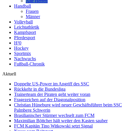
Alte Herren
Handball
Frauen
Männer
Volleyball
Leichtathletik
Kampfsport
Pferdesport
H²0
Hockey
Sportmix
Nachwuchs
Fußball-Chronik
Aktuell
Doppelte US-Power im Angriff des SSC
Rückkehr in die Bundesliga
Trainerteam der Piraten geht weiter voran
Fragezeichen auf der Diagonalposition
Christian Hüneburg wird neuer Geschäftsführer beim SSC
Palmberg Schwerin
Brasilianischer Stürmer wechselt zum FCM
Maximilian Böttcher hält weiter den Kasten sauber
FCM Kapitän Tino Witkowski setzt Signal