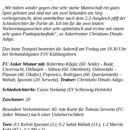
„Wir haben wieder gegen eine sehr starke Mannschaft ein gutes
Spiel geboten und sind nur um zwei Sekunden am Sieg
vorbeigerutscht, denn unmittelbar nach dem 2:2-Ausgleich pfiff der
Schiedsrichter die Partie ab. Ich bin für die zwei letzten
Vorbereitungswochen aber sehr optimistisch und rechne mit einem
sehr guten Punktspielauftakt“, so Ankertrainer Christiano Dinalo
Adigo.
Das letzte Testspiel bestreitet die Ankerelf am Freitag um 19.30 Uhr
bei Verbandsligisten FSV Kühlungsborn.
FC Anker Wismar mit:
Robertino Kljajic (60. Seide) – Bode,
Unversucht, Oblizajek – Silinou (60. Ottenbreit), Ostrowitzki –
Plawan (46. Okafor), Popowicz, Rodrigues (60. Queckenstedt) –
Wahab, Igweani (20. Serweta).
Trainer:
Christiano Dinalo Adigo.
Schiedsrichter/in:
Cayus Vorkamp (LV Schleswig-Holstein)
Zuschauer:
20
Besondere Vorkommnisse: 83. rote Karte für Tomasz Serweta (FC
Anker Wismar) nach einer Unbeherrschtheit
Tore:
0:1 Kelvin Igweani (3.), 0:2 Sahid Wahab (13.), 1:2 Marvin
Kehl (87.), 2:2 (90.+2).