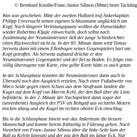
© Bernhard Knothe/Franc-Junior Silinou (Mitte) beim Tackling
Was war geschehen: Mitte der zweiten Halbzeit traf Ankerkapitän
Philipp Unversucht seinen eigenen Schlussmann unglücklich am
Kopf. Nach längerer Verletzungspause wollten die Hansestädter
wieder Robertino Kljajic einwechseln, doch selbst nach
Zustimmung der Neumünsteraner ließ der junge Schiedsrichter
einen Rückwechsel nicht zu. In der 83. Minute dann wird Tomas
Serweta dann mit einem Ellenbogen seines Gegenspielers hart am
Kopf getroffen. Als Serweta aufstand drückte er den
Neumünsteraner Gegenspieler und der fiel zu Boden. Es folgte eine
völlig überzogene rote Karte, eine gelbe Karte hätte es auch getan.
In der Schlussphase konnten die Neumünsteraner dann auch in
Überzahl noch den Ausgleich erzielen. Nach einer Fußabwehr von
Mirco Seide gegen einen Schuss aus dem Strafraum landete die
Kugel auf dem Kopf von Marvin Kehl, der den Ball über die Linie
beförderte. In der 2. Minute der Nachspielzeit dann sogar der
(unverdiente) Ausgleich des PSV als Rohgalf aus sechzehn Metern
trocken abzog und die Kugel im rechten oberen Eck einschlug.
Bis in die Schlussphase hinein war das Ankerteam die bessere
Mannschaft und konnte bereits frühzeitig in Führung gehen. Nach
Vorarbeit von Franc-Junior Silinou über die linke Seite kam der
Ball zu Kelvin Igweani und der zog den Ball ins lange Eck. Nur