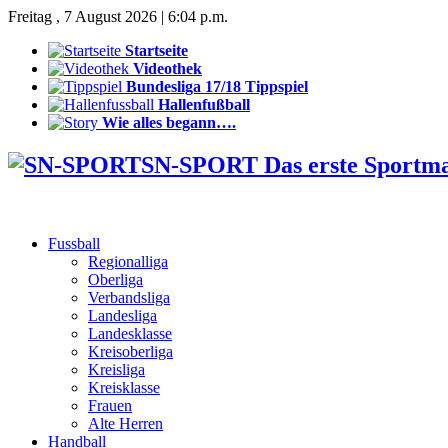
Freitag , 7 August 2026 | 6:04 p.m.
Startseite
Videothek
Bundesliga 17/18 Tippspiel
Hallenfußball
Wie alles begann….
SN-SPORT Das erste Sportm
Fussball
Regionalliga
Oberliga
Verbandsliga
Landesliga
Landesklasse
Kreisoberliga
Kreisliga
Kreisklasse
Frauen
Alte Herren
Handball