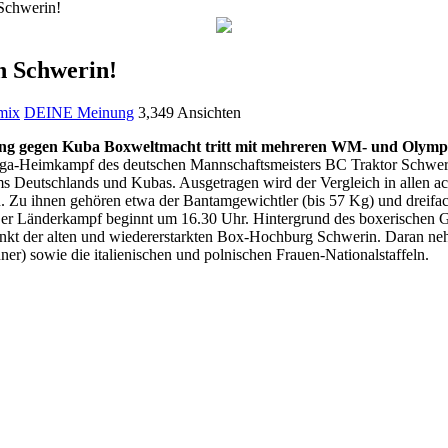
Schwerin!
n Schwerin!
mix
DEINE Meinung
3,349 Ansichten
ing gegen Kuba Boxweltmacht tritt mit mehreren WM- und Olympi
sliga-Heimkampf des deutschen Mannschaftsmeisters BC Traktor Schwe
s Deutschlands und Kubas. Ausgetragen wird der Vergleich in allen a
 Zu ihnen gehören etwa der Bantamgewichtler (bis 57 Kg) und dreifa
r Länderkampf beginnt um 16.30 Uhr. Hintergrund des boxerischen G
punkt der alten und wiedererstarkten Box-Hochburg Schwerin. Daran ne
er) sowie die italienischen und polnischen Frauen-Nationalstaffeln.