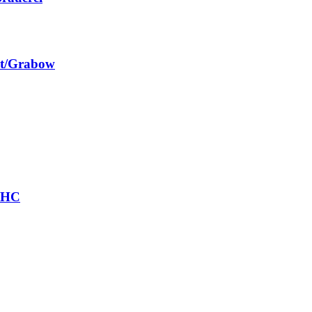
st/Grabow
r HC