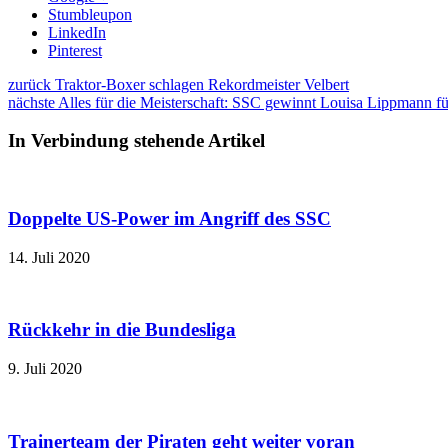
Stumbleupon
LinkedIn
Pinterest
zurück
Traktor-Boxer schlagen Rekordmeister Velbert
nächste
Alles für die Meisterschaft: SSC gewinnt Louisa Lippmann für
In Verbindung stehende Artikel
Doppelte US-Power im Angriff des SSC
14. Juli 2020
Rückkehr in die Bundesliga
9. Juli 2020
Trainerteam der Piraten geht weiter voran