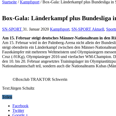
Startseite
/
Kampfsport
/
Box-Gala: Länderkampf plus Bundesliga in 
Box-Gala: Länderkampf plus Bundesliga i
SN-SPORT
31. Januar 2020
Kampfsport
,
SN-SPORT Aktuell
,
Sport
Am 15. Februar steigt deutsches Männer-Nationalteam in den R
Am 15. Februar wird in der Palmberg-Arena nicht allein der Bunde
steigt obendrein ein Länderkampf zwischen den Männer-Nationalteam
Faustkämpfer mit mehreren Weltmeistern und Olympiasiegern messen.
Cruz (-91Kg), Olympiasieger 2016 und vierfacher WM-Champion. De
den 10. bis 20. Februar angesetztes Trainingslager im Olympiastütz
Nationalmannschaft teil, sondern auch die Nationalteams Kubas (Männ
©Boxclub TRAKTOR Schwerin
Text:Jürgen Schultz
Teilen
Facebook
Twitter
Google +