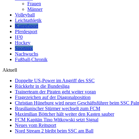
Frauen
Männer
Volleyball
Leichtathletik
Kampfsport
Pferdesport
H²0
Hockey
Sportmix
Nachwuchs
Fußball-Chronik
Aktuell
Doppelte US-Power im Angriff des SSC
Rückkehr in die Bundesliga
Trainerteam der Piraten geht weiter voran
Fragezeichen auf der Diagonalposition
Christian Hüneburg wird neuer Geschäftsführer beim SSC Pa
Brasilianischer Stürmer wechselt zum FCM
Maximilian Böttcher hält weiter den Kasten sauber
FCM Kapitän Tino Witkowski setzt Signal
Neues vom Reitsport
Nord Stream 2 bleibt beim SSC am Ball