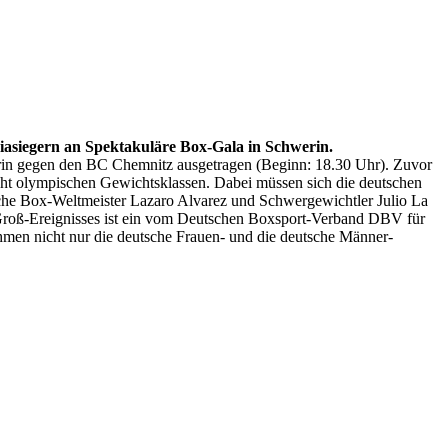
asiegern an Spektakuläre Box-Gala in Schwerin.
rin gegen den BC Chemnitz ausgetragen (Beginn: 18.30 Uhr). Zuvor
cht olympischen Gewichtsklassen. Dabei müssen sich die deutschen
che Box-Weltmeister Lazaro Alvarez und Schwergewichtler Julio La
roß-Ereignisses ist ein vom Deutschen Boxsport-Verband DBV für
hmen nicht nur die deutsche Frauen- und die deutsche Männer-