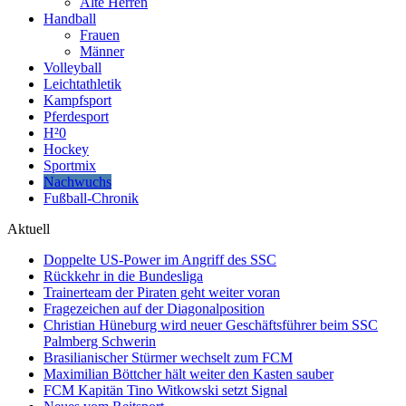
Alte Herren
Handball
Frauen
Männer
Volleyball
Leichtathletik
Kampfsport
Pferdesport
H²0
Hockey
Sportmix
Nachwuchs
Fußball-Chronik
Aktuell
Doppelte US-Power im Angriff des SSC
Rückkehr in die Bundesliga
Trainerteam der Piraten geht weiter voran
Fragezeichen auf der Diagonalposition
Christian Hüneburg wird neuer Geschäftsführer beim SSC
Palmberg Schwerin
Brasilianischer Stürmer wechselt zum FCM
Maximilian Böttcher hält weiter den Kasten sauber
FCM Kapitän Tino Witkowski setzt Signal