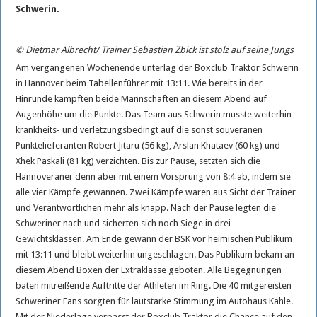
Neues vom Reitsport
Schwerin.
Nord Stream 2 bleibt beim SSC am Ball
© Dietmar Albrecht/ Trainer Sebastian Zbick ist stolz auf seine Jungs
Am vergangenen Wochenende unterlag der Boxclub Traktor Schwerin
in Hannover beim Tabellenführer mit 13:11. Wie bereits in der
Hinrunde kämpften beide Mannschaften an diesem Abend auf
Augenhöhe um die Punkte. Das Team aus Schwerin musste weiterhin
krankheits- und verletzungsbedingt auf die sonst souveränen
Punktelieferanten Robert Jitaru (56 kg), Arslan Khataev (60 kg) und
Xhek Paskali (81 kg) verzichten. Bis zur Pause, setzten sich die
Hannoveraner denn aber mit einem Vorsprung von 8:4 ab, indem sie
alle vier Kämpfe gewannen. Zwei Kämpfe waren aus Sicht der Trainer
und Verantwortlichen mehr als knapp. Nach der Pause legten die
Schweriner nach und sicherten sich noch Siege in drei
Gewichtsklassen. Am Ende gewann der BSK vor heimischen Publikum
mit 13:11 und bleibt weiterhin ungeschlagen. Das Publikum bekam an
diesem Abend Boxen der Extraklasse geboten. Alle Begegnungen
baten mitreißende Auftritte der Athleten im Ring. Die 40 mitgereisten
Schweriner Fans sorgten für lautstarke Stimmung im Autohaus Kahle.
Mit der Niederlage verpasst der Boxclub Traktor die Chance auf den