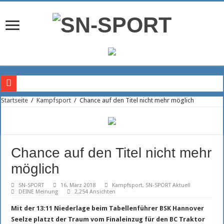
Doppelte US-Power im Angriff des SSC
Startseite
/
Kampfsport
/
Chance auf den Titel nicht mehr möglich
Rückkehr in die Bundesliga
Trainerteam der Piraten geht weiter voran
Fragezeichen auf der Diagonalposition
Chance auf den Titel nicht mehr
Christian Hüneburg wird neuer Geschäftsführer beim SSC Palmberg Schwerin
möglich
Brasilianischer Stürmer wechselt zum FCM
SN-SPORT
16. März 2018
Kampfsport
,
SN-SPORT Aktuell
DEINE Meinung
2,254 Ansichten
Maximilian Böttcher hält weiter den Kasten sauber
Mit der 13:11 Niederlage beim Tabellenführer BSK Hannover
FCM Kapitän Tino Witkowski setzt Signal
Seelze platzt der Traum vom Finaleinzug für den BC Traktor