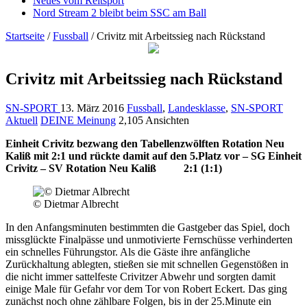
Neues vom Reitsport
Nord Stream 2 bleibt beim SSC am Ball
Startseite
/
Fussball
/
Crivitz mit Arbeitssieg nach Rückstand
Crivitz mit Arbeitssieg nach Rückstand
SN-SPORT
13. März 2016
Fussball
,
Landesklasse
,
SN-SPORT
Aktuell
DEINE Meinung
2,105 Ansichten
Einheit Crivitz bezwang den Tabellenzwölften Rotation Neu
Kaliß mit 2:1 und rückte damit auf den 5.Platz vor – SG Einheit
Crivitz – SV Rotation Neu Kaliß 2:1 (1:1)
© Dietmar Albrecht
In den Anfangsminuten bestimmten die Gastgeber das Spiel, doch
missglückte Finalpässe und unmotivierte Fernschüsse verhinderten
ein schnelles Führungstor. Als die Gäste ihre anfängliche
Zurückhaltung ablegten, stießen sie mit schnellen Gegenstößen in
die nicht immer sattelfeste Crivitzer Abwehr und sorgten damit
einige Male für Gefahr vor dem Tor von Robert Eckert. Das ging
zunächst noch ohne zählbare Folgen, bis in der 25.Minute ein