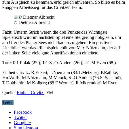
zum Ausgleich zu kommen, erfolgreich abwehren. So blieb es beim
knappen Arbeitssieg für das Crivitzer Team.
© Dietmar Albrecht
Fazit: Unterm Strich waren die drei Punkte das Wichtigste.
Spielerisch wird im nächsten Spiel eine Steigerung nötig sein, um
am Ufer des Plauer Sees nicht baden zu gehen. Ein positiver
Lichtblick war das Pflichtspieldebüt von Max Nützmann, der auf
der linken Seite viele gute Angriffsaktionen einleitete.
Tore: 0:1 Polak (25.), 1:1 S.-O.Anders (26.), 2:1 M.Even (68.)
Einheit Crivitz: R.Eckert, T.Niemann (83.T.Metzner), P.Rathke,
Hu.Wolff, M.Nützmann, M.Menck, S.-O.Anders (76.St.Saeland),
T.Dobbertin, M.Kolberg (65.F.Werner), R.Mierendorf, M.Even
Quelle:
Einheit Crivitz
| FM
Teilen
Facebook
Twitter
Google +
Stumbleupon