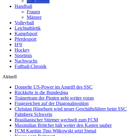
Alte Herren
Handball
Frauen
Männer
Volleyball
Leichtathletik
Kampfsport
Pferdesport
H²0
Hockey
Sportmix
Nachwuchs
Fußball-Chronik
Aktuell
Doppelte US-Power im Angriff des SSC
Rückkehr in die Bundesliga
Trainerteam der Piraten geht weiter voran
Fragezeichen auf der Diagonalposition
Christian Hüneburg wird neuer Geschäftsführer beim SSC
Palmberg Schwerin
Brasilianischer Stürmer wechselt zum FCM
Maximilian Böttcher hält weiter den Kasten sauber
FCM Kapitän Tino Witkowski setzt Signal