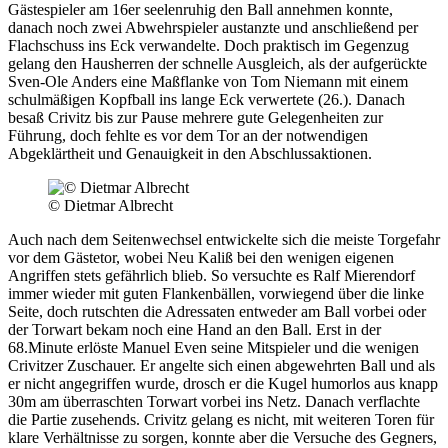
Gästespieler am 16er seelenruhig den Ball annehmen konnte,
danach noch zwei Abwehrspieler austanzte und anschließend per
Flachschuss ins Eck verwandelte. Doch praktisch im Gegenzug
gelang den Hausherren der schnelle Ausgleich, als der aufgerückte
Sven-Ole Anders eine Maßflanke von Tom Niemann mit einem
schulmäßigen Kopfball ins lange Eck verwertete (26.). Danach
besaß Crivitz bis zur Pause mehrere gute Gelegenheiten zur
Führung, doch fehlte es vor dem Tor an der notwendigen
Abgeklärtheit und Genauigkeit in den Abschlussaktionen.
© Dietmar Albrecht
Auch nach dem Seitenwechsel entwickelte sich die meiste Torgefahr
vor dem Gästetor, wobei Neu Kaliß bei den wenigen eigenen
Angriffen stets gefährlich blieb. So versuchte es Ralf Mierendorf
immer wieder mit guten Flankenbällen, vorwiegend über die linke
Seite, doch rutschten die Adressaten entweder am Ball vorbei oder
der Torwart bekam noch eine Hand an den Ball. Erst in der
68.Minute erlöste Manuel Even seine Mitspieler und die wenigen
Crivitzer Zuschauer. Er angelte sich einen abgewehrten Ball und als
er nicht angegriffen wurde, drosch er die Kugel humorlos aus knapp
30m am überraschten Torwart vorbei ins Netz. Danach verflachte
die Partie zusehends. Crivitz gelang es nicht, mit weiteren Toren für
klare Verhältnisse zu sorgen, konnte aber die Versuche des Gegners,