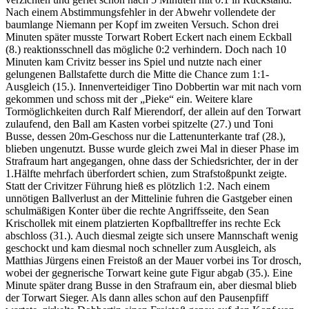
Nach einem Abstimmungsfehler in der Abwehr vollendete der
baumlange Niemann per Kopf im zweiten Versuch. Schon drei
Minuten später musste Torwart Robert Eckert nach einem Eckball
(8.) reaktionsschnell das mögliche 0:2 verhindern. Doch nach 10
Minuten kam Crivitz besser ins Spiel und nutzte nach einer
gelungenen Ballstafette durch die Mitte die Chance zum 1:1-
Ausgleich (15.). Innenverteidiger Tino Dobbertin war mit nach vorn
gekommen und schoss mit der „Pieke“ ein. Weitere klare
Tormöglichkeiten durch Ralf Mierendorf, der allein auf den Torwart
zulaufend, den Ball am Kasten vorbei spitzelte (27.) und Toni
Busse, dessen 20m-Geschoss nur die Lattenunterkante traf (28.),
blieben ungenutzt. Busse wurde gleich zwei Mal in dieser Phase im
Strafraum hart angegangen, ohne dass der Schiedsrichter, der in der
1.Hälfte mehrfach überfordert schien, zum Strafstoßpunkt zeigte.
Statt der Crivitzer Führung hieß es plötzlich 1:2. Nach einem
unnötigen Ballverlust an der Mittelinie fuhren die Gastgeber einen
schulmäßigen Konter über die rechte Angriffsseite, den Sean
Krischollek mit einem platzierten Kopfballtreffer ins rechte Eck
abschloss (31.). Auch diesmal zeigte sich unsere Mannschaft wenig
geschockt und kam diesmal noch schneller zum Ausgleich, als
Matthias Jürgens einen Freistoß an der Mauer vorbei ins Tor drosch,
wobei der gegnerische Torwart keine gute Figur abgab (35.). Eine
Minute später drang Busse in den Strafraum ein, aber diesmal blieb
der Torwart Sieger. Als dann alles schon auf den Pausenpfiff