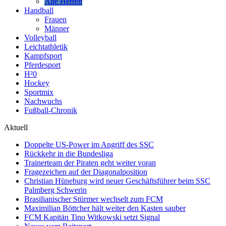
Alte Herren
Handball
Frauen
Männer
Volleyball
Leichtathletik
Kampfsport
Pferdesport
H²0
Hockey
Sportmix
Nachwuchs
Fußball-Chronik
Aktuell
Doppelte US-Power im Angriff des SSC
Rückkehr in die Bundesliga
Trainerteam der Piraten geht weiter voran
Fragezeichen auf der Diagonalposition
Christian Hüneburg wird neuer Geschäftsführer beim SSC
Palmberg Schwerin
Brasilianischer Stürmer wechselt zum FCM
Maximilian Böttcher hält weiter den Kasten sauber
FCM Kapitän Tino Witkowski setzt Signal