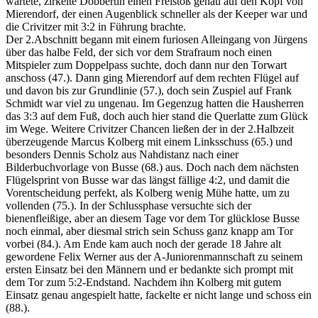
wartete, zirkelte Dobbertin einen Freistoß genau auf den Kopf von
Mierendorf, der einen Augenblick schneller als der Keeper war und
die Crivitzer mit 3:2 in Führung brachte.
Der 2.Abschnitt begann mit einem furiosen Alleingang von Jürgens
über das halbe Feld, der sich vor dem Strafraum noch einen
Mitspieler zum Doppelpass suchte, doch dann nur den Torwart
anschoss (47.). Dann ging Mierendorf auf dem rechten Flügel auf
und davon bis zur Grundlinie (57.), doch sein Zuspiel auf Frank
Schmidt war viel zu ungenau. Im Gegenzug hatten die Hausherren
das 3:3 auf dem Fuß, doch auch hier stand die Querlatte zum Glück
im Wege. Weitere Crivitzer Chancen ließen der in der 2.Halbzeit
überzeugende Marcus Kolberg mit einem Linksschuss (65.) und
besonders Dennis Scholz aus Nahdistanz nach einer
Bilderbuchvorlage von Busse (68.) aus. Doch nach dem nächsten
Flügelsprint von Busse war das längst fällige 4:2, und damit die
Vorentscheidung perfekt, als Kolberg wenig Mühe hatte, um zu
vollenden (75.). In der Schlussphase versuchte sich der
bienenfleißige, aber an diesem Tage vor dem Tor glücklose Busse
noch einmal, aber diesmal strich sein Schuss ganz knapp am Tor
vorbei (84.). Am Ende kam auch noch der gerade 18 Jahre alt
gewordene Felix Werner aus der A-Juniorenmannschaft zu seinem
ersten Einsatz bei den Männern und er bedankte sich prompt mit
dem Tor zum 5:2-Endstand. Nachdem ihn Kolberg mit gutem
Einsatz genau angespielt hatte, fackelte er nicht lange und schoss ein
(88.).