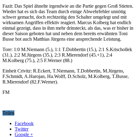
Fazit: Das Spiel ähnelte irgendwie an die Partie gegen Groß Stieten.
Wieder hat es sich das Team durch einige Abwehrfehler unnötig
schwer gemacht, doch rechtzeitig den Schalter umgelegt und mit
wirksamen Angriffen effektiv reagiert. Marcus Kolberg hat endlich
einmal gezeigt, dass in ihm mehr drinsteckt, als das, was er bisher in
dieser Saison geboten hat und neben dem bereits erwähnten Toni
Busse bot auch Matthias Jürgens eine ansprechende Leistung.
Tore: 1:0 M.Niemann (5.), 1:1 T.Dobbertin (15.), 2:1 S.Krischollek
(31.), 2:2 M.Jürgens (35.), 2:3 R.Mierendorf (45.+1), 2:4
M.Kolberg (75.), 2:5 F.Werner (88.)
Einheit Crivitz: R.Eckert, T.Niemann, T.Dobbertin, M.Jürgens,
F.Schmidt, A.Harojan, Ha.Wolff, D.Scholz, M.Kolberg, T.Busse,
R.Mierendorf (82.F.Werner).
FM
Teilen
Facebook
Twitter
Google +