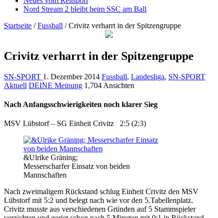
Neues vom Reitsport
Nord Stream 2 bleibt beim SSC am Ball
Startseite
/
Fussball
/
Crivitz verharrt in der Spitzengruppe
Crivitz verharrt in der Spitzengruppe
SN-SPORT
1. Dezember 2014
Fussball
,
Landesliga
,
SN-SPORT
Aktuell
DEINE Meinung
1,704 Ansichten
Nach Anfangsschwierigkeiten noch klarer Sieg
MSV Lübstorf – SG Einheit Crivitz 2:5 (2:3)
&Ulrike Gräning;
Messerscharfer Einsatz von beiden
Mannschaften
Nach zweimaligem Rückstand schlug Einheit Crivitz den MSV
Lübstorf mit 5:2 und belegt nach wie vor den 5.Tabellenplatz.
Crivitz musste aus verschiedenen Gründen auf 5 Stammspieler
verzichten und geriet schon nach 5 Minuten mit 0:1 in Rückstand.