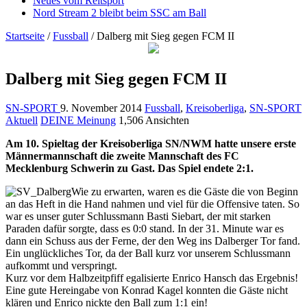
Neues vom Reitsport
Nord Stream 2 bleibt beim SSC am Ball
Startseite
/
Fussball
/
Dalberg mit Sieg gegen FCM II
Dalberg mit Sieg gegen FCM II
SN-SPORT
9. November 2014
Fussball
,
Kreisoberliga
,
SN-SPORT
Aktuell
DEINE Meinung
1,506 Ansichten
Am 10. Spieltag der Kreisoberliga SN/NWM hatte unsere erste
Männermannschaft die zweite Mannschaft des FC
Mecklenburg Schwerin zu Gast. Das Spiel endete 2:1.
Wie zu erwarten, waren es die Gäste die von Beginn
an das Heft in die Hand nahmen und viel für die Offensive taten. So
war es unser guter Schlussmann Basti Siebart, der mit starken
Paraden dafür sorgte, dass es 0:0 stand. In der 31. Minute war es
dann ein Schuss aus der Ferne, der den Weg ins Dalberger Tor fand.
Ein ung
lückliches Tor, da der Ball kurz vor unserem Schlussmann
aufkommt und verspringt.
Kurz vor dem Halbzeitpfiff egalisierte Enrico Hansch das Ergebnis!
Eine gute Hereingabe von Konrad Kagel konnten die Gäste nicht
klären und Enrico nickte den Ball zum 1:1 ein!