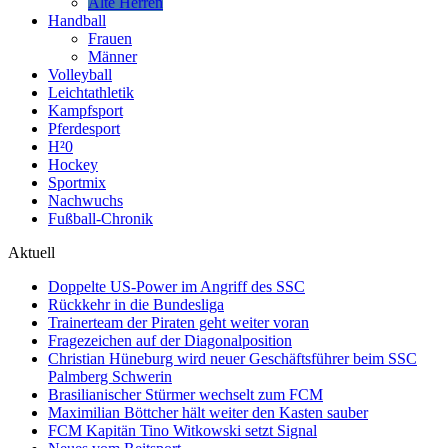
Alte Herren
Handball
Frauen
Männer
Volleyball
Leichtathletik
Kampfsport
Pferdesport
H²0
Hockey
Sportmix
Nachwuchs
Fußball-Chronik
Aktuell
Doppelte US-Power im Angriff des SSC
Rückkehr in die Bundesliga
Trainerteam der Piraten geht weiter voran
Fragezeichen auf der Diagonalposition
Christian Hüneburg wird neuer Geschäftsführer beim SSC
Palmberg Schwerin
Brasilianischer Stürmer wechselt zum FCM
Maximilian Böttcher hält weiter den Kasten sauber
FCM Kapitän Tino Witkowski setzt Signal