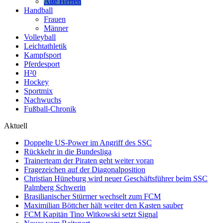
Alte Herren
Handball
Frauen
Männer
Volleyball
Leichtathletik
Kampfsport
Pferdesport
H²0
Hockey
Sportmix
Nachwuchs
Fußball-Chronik
Aktuell
Doppelte US-Power im Angriff des SSC
Rückkehr in die Bundesliga
Trainerteam der Piraten geht weiter voran
Fragezeichen auf der Diagonalposition
Christian Hüneburg wird neuer Geschäftsführer beim SSC
Palmberg Schwerin
Brasilianischer Stürmer wechselt zum FCM
Maximilian Böttcher hält weiter den Kasten sauber
FCM Kapitän Tino Witkowski setzt Signal