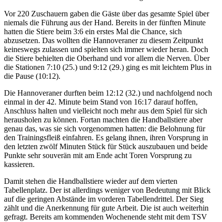
Vor 220 Zuschauern gaben die Gäste über das gesamte Spiel über
niemals die Führung aus der Hand. Bereits in der fünften Minute
hatten die Stiere beim 3:6 ein erstes Mal die Chance, sich
abzusetzen. Das wollten die Hannoveraner zu diesem Zeitpunkt
keineswegs zulassen und spielten sich immer wieder heran. Doch
die Stiere behielten die Oberhand und vor allem die Nerven. Über
die Stationen 7:10 (25.) und 9:12 (29.) ging es mit leichtem Plus in
die Pause (10:12).
Die Hannoveraner durften beim 12:12 (32.) und nachfolgend noch
einmal in der 42. Minute beim Stand von 16:17 darauf hoffen,
Anschluss halten und vielleicht noch mehr aus dem Spiel für sich
herausholen zu können. Fortan machten die Handballstiere aber
genau das, was sie sich vorgenommen hatten: die Belohnung für
den Trainingsfleiß einfahren. Es gelang ihnen, ihren Vorsprung in
den letzten zwölf Minuten Stück für Stück auszubauen und beide
Punkte sehr souverän mit am Ende acht Toren Vorsprung zu
kassieren.
Damit stehen die Handballstiere wieder auf dem vierten
Tabellenplatz. Der ist allerdings weniger von Bedeutung mit Blick
auf die geringen Abstände im vorderen Tabellendrittel. Der Sieg
zählt und die Anerkennung für gute Arbeit. Die ist auch weiterhin
gefragt. Bereits am kommenden Wochenende steht mit dem TSV