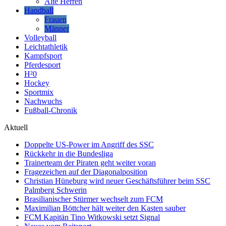
Alte Herren
Handball
Frauen
Männer
Volleyball
Leichtathletik
Kampfsport
Pferdesport
H²0
Hockey
Sportmix
Nachwuchs
Fußball-Chronik
Aktuell
Doppelte US-Power im Angriff des SSC
Rückkehr in die Bundesliga
Trainerteam der Piraten geht weiter voran
Fragezeichen auf der Diagonalposition
Christian Hüneburg wird neuer Geschäftsführer beim SSC
Palmberg Schwerin
Brasilianischer Stürmer wechselt zum FCM
Maximilian Böttcher hält weiter den Kasten sauber
FCM Kapitän Tino Witkowski setzt Signal