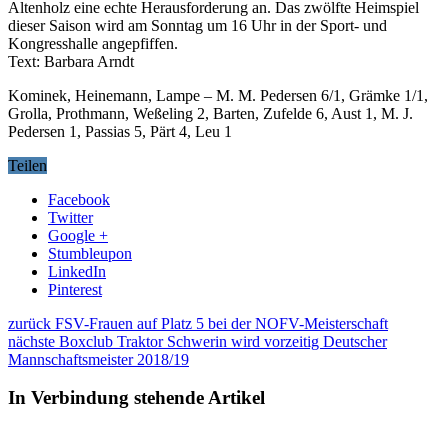
Altenholz eine echte Herausforderung an. Das zwölfte Heimspiel
dieser Saison wird am Sonntag um 16 Uhr in der Sport- und
Kongresshalle angepfiffen.
Text: Barbara Arndt
Kominek, Heinemann, Lampe – M. M. Pedersen 6/1, Grämke 1/1,
Grolla, Prothmann, Weßeling 2, Barten, Zufelde 6, Aust 1, M. J.
Pedersen 1, Passias 5, Pärt 4, Leu 1
Teilen
Facebook
Twitter
Google +
Stumbleupon
LinkedIn
Pinterest
zurück
FSV-Frauen auf Platz 5 bei der NOFV-Meisterschaft
nächste
Boxclub Traktor Schwerin wird vorzeitig Deutscher
Mannschaftsmeister 2018/19
In Verbindung stehende Artikel