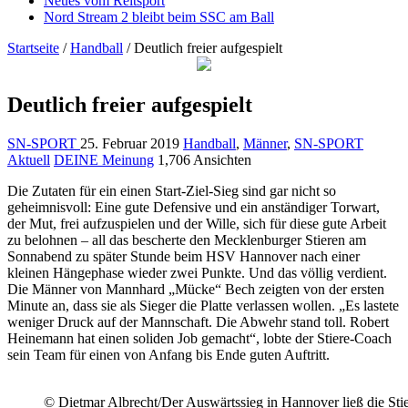
Neues vom Reitsport
Nord Stream 2 bleibt beim SSC am Ball
Startseite
/
Handball
/
Deutlich freier aufgespielt
Deutlich freier aufgespielt
SN-SPORT
25. Februar 2019
Handball
,
Männer
,
SN-SPORT
Aktuell
DEINE Meinung
1,706 Ansichten
Die Zutaten für ein einen Start-Ziel-Sieg sind gar nicht so
geheimnisvoll: Eine gute Defensive und ein anständiger Torwart,
der Mut, frei aufzuspielen und der Wille, sich für diese gute Arbeit
zu belohnen – all das bescherte den Mecklenburger Stieren am
Sonnabend zu später Stunde beim HSV Hannover nach einer
kleinen Hängephase wieder zwei Punkte. Und das völlig verdient.
Die Männer von Mannhard „Mücke“ Bech zeigten von der ersten
Minute an, dass sie als Sieger die Platte verlassen wollen. „Es lastete
weniger Druck auf der Mannschaft. Die Abwehr stand toll. Robert
Heinemann hat einen soliden Job gemacht“, lobte der Stiere-Coach
sein Team für einen von Anfang bis Ende guten Auftritt.
© Dietmar Albrecht/Der Auswärtssieg in Hannover ließ die Stie