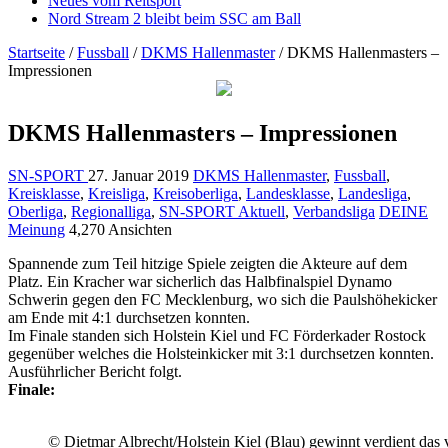
Neues vom Reitsport
Nord Stream 2 bleibt beim SSC am Ball
Startseite
/
Fussball
/
DKMS Hallenmaster
/
DKMS Hallenmasters –
Impressionen
DKMS Hallenmasters – Impressionen
SN-SPORT
27. Januar 2019
DKMS Hallenmaster
,
Fussball
,
Kreisklasse
,
Kreisliga
,
Kreisoberliga
,
Landesklasse
,
Landesliga
,
Oberliga
,
Regionalliga
,
SN-SPORT Aktuell
,
Verbandsliga
DEINE
Meinung
4,270 Ansichten
Spannende zum Teil hitzige Spiele zeigten die Akteure auf dem
Platz. Ein Kracher war sicherlich das Halbfinalspiel Dynamo
Schwerin gegen den FC Mecklenburg, wo sich die Paulshöhekicker
am Ende mit 4:1 durchsetzen konnten.
Im Finale standen sich Holstein Kiel und FC Förderkader Rostock
gegenüber welches die Holsteinkicker mit 3:1 durchsetzen konnten.
Ausführlicher Bericht folgt.
Finale:
© Dietmar Albrecht/Holstein Kiel (Blau) gewinnt verdient das