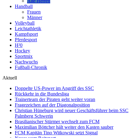
Alte Herren
Handball
Frauen
Männer
Volleyball
Leichtathletik
Kampfsport
Pferdesport
H²0
Hockey
Sportmix
Nachwuchs
Fußball-Chronik
Aktuell
Doppelte US-Power im Angriff des SSC
Rückkehr in die Bundesliga
Trainerteam der Piraten geht weiter voran
Fragezeichen auf der Diagonalposition
Christian Hüneburg wird neuer Geschäftsführer beim SSC
Palmberg Schwerin
Brasilianischer Stürmer wechselt zum FCM
Maximilian Böttcher hält weiter den Kasten sauber
FCM Kapitän Tino Witkowski setzt Signal