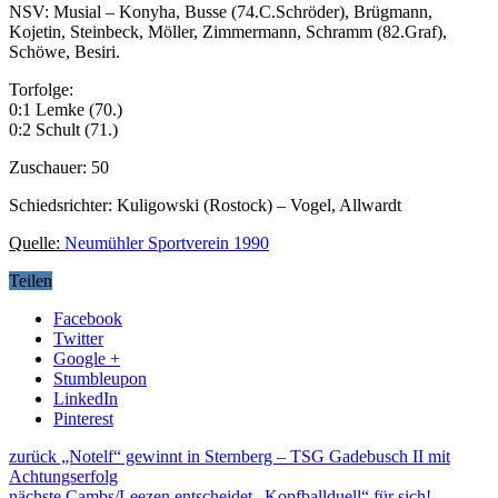
NSV: Musial – Konyha, Busse (74.C.Schröder), Brügmann,
Kojetin, Steinbeck, Möller, Zimmermann, Schramm (82.Graf),
Schöwe, Besiri.
Torfolge:
0:1 Lemke (70.)
0:2 Schult (71.)
Zuschauer: 50
Schiedsrichter: Kuligowski (Rostock) – Vogel, Allwardt
Quelle:
Neumühler Sportverein 1990
Teilen
Facebook
Twitter
Google +
Stumbleupon
LinkedIn
Pinterest
zurück
„Notelf“ gewinnt in Sternberg – TSG Gadebusch II mit
Achtungserfolg
nächste
Cambs/Leezen entscheidet „Kopfballduell“ für sich!