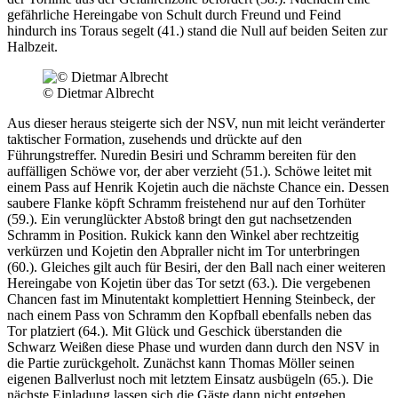
gefährliche Hereingabe von Schult durch Freund und Feind
hindurch ins Toraus segelt (41.) stand die Null auf beiden Seiten zur
Halbzeit.
© Dietmar Albrecht
Aus dieser heraus steigerte sich der NSV, nun mit leicht veränderter
taktischer Formation, zusehends und drückte auf den
Führungstreffer. Nuredin Besiri und Schramm bereiten für den
auffälligen Schöwe vor, der aber verzieht (51.). Schöwe leitet mit
einem Pass auf Henrik Kojetin auch die nächste Chance ein. Dessen
saubere Flanke köpft Schramm freistehend nur auf den Torhüter
(59.). Ein verunglückter Abstoß bringt den gut nachsetzenden
Schramm in Position. Rukick kann den Winkel aber rechtzeitig
verkürzen und Kojetin den Abpraller nicht im Tor unterbringen
(60.). Gleiches gilt auch für Besiri, der den Ball nach einer weiteren
Hereingabe von Kojetin über das Tor setzt (63.). Die vergebenen
Chancen fast im Minutentakt komplettiert Henning Steinbeck, der
nach einem Pass von Schramm den Kopfball ebenfalls neben das
Tor platziert (64.). Mit Glück und Geschick überstanden die
Schwarz Weißen diese Phase und wurden dann durch den NSV in
die Partie zurückgeholt. Zunächst kann Thomas Möller seinen
eigenen Ballverlust noch mit letztem Einsatz ausbügeln (65.). Die
nächste Einladung lassen sich die Gäste dann nicht entgehen.