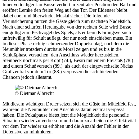
Innenverteidiger Jan Busse verliert in zentraler Position den Ball und
eröffnet Lemke den freien Weg auf das Tor. Der Eldenaer bleibt
dabei cool und überwindet Musial sicher. Die folgende
Verunsicherung nutzen die Gäste gleich zum nächsten Nadelstich.
Nach einer scharfen Hereingabe von der rechten Seite wird Busse
endgültig zum Pechvogel des Spiels, als er beim Klärungsversuch
unfreiwillig für Schult auflegt, der nur noch einschieben muss. Ein
in dieser Phase richtig schmerzender Doppelschlag, nachdem die
Neumühler trotzdem durchaus Moral zeigen und es bis in die
Schlußphase versuchen, den Anschluss wieder herzustellen.
Steinbeck nochmals per Kopf (74.), Besiri mit einem Freistoß (78.)
und einem Schußversuch (89.), als auch der eingewechselte Niclas
Graf zentral vor dem Tor (88.) verpassen die sich bietenden
Chancen jedoch allesamt.
© Dietmar Albrecht
Mit diesem wichtigen Dreier setzen sich die Gäste im Mittelfeld fest,
während die Neumühler den Anschluss daran erstmal verpasst
haben. Die Pokalpause bietet jetzt die Möglichkeit die personelle
Situation wieder zu verbessern und daran zu arbeiten die Effektivität
vor dem Tor wieder zu erhöhen und die Anzahl der Fehler in der
Defensive zu minimieren.