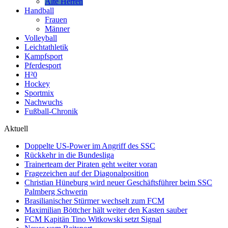
Alte Herren
Handball
Frauen
Männer
Volleyball
Leichtathletik
Kampfsport
Pferdesport
H²0
Hockey
Sportmix
Nachwuchs
Fußball-Chronik
Aktuell
Doppelte US-Power im Angriff des SSC
Rückkehr in die Bundesliga
Trainerteam der Piraten geht weiter voran
Fragezeichen auf der Diagonalposition
Christian Hüneburg wird neuer Geschäftsführer beim SSC
Palmberg Schwerin
Brasilianischer Stürmer wechselt zum FCM
Maximilian Böttcher hält weiter den Kasten sauber
FCM Kapitän Tino Witkowski setzt Signal