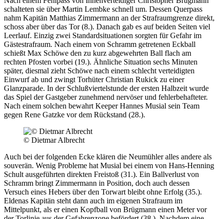
Nach einem Fehlpass von Innenverteidiger Christopher Brügmann
schalteten sie über Martin Lembke schnell um. Dessen Querpass
nahm Kapitän Matthias Zimmermann an der Strafraumgrenze direkt,
schoss aber über das Tor (8.). Danach gab es auf beiden Seiten viel
Leerlauf. Einzig zwei Standardsituationen sorgten für Gefahr im
Gästestrafraum. Nach einem von Schramm getretenen Eckball
schießt Max Schöwe den zu kurz abgewehrten Ball flach am
rechten Pfosten vorbei (19.). Ähnliche Situation sechs Minuten
später, diesmal zieht Schöwe nach einem schlecht verteidigten
Einwurf ab und zwingt Torhüter Christian Rukick zu einer
Glanzparade. In der Schlußviertelstunde der ersten Halbzeit wurde
das Spiel der Gastgeber zunehmend nervöser und fehlerbehafteter.
Nach einem solchen bewahrt Keeper Hannes Musial sein Team
gegen Rene Gatzke vor dem Rückstand (28.).
© Dietmar Albrecht
Auch bei der folgenden Ecke klären die Neumühler alles andere als
souverän. Wenig Probleme hat Musial bei einem von Hans-Henning
Schult ausgeführten direkten Freistoß (31.). Ein Ballverlust von
Schramm bringt Zimmermann in Position, doch auch dessen
Versuch eines Hebers über den Torwart bleibt ohne Erfolg (35.).
Eldenas Kapitän steht dann auch im eigenen Strafraum im
Mittelpunkt, als er einen Kopfball von Brügmann einen Meter vor
der Torlinie aus der Gefahrenzone befördert (38.). Nachdem eine