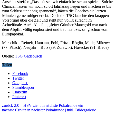
Anschlusstreffer. „Das müssen wir einfach besser ausspielen. Solche
Chancen lassen wir noch zu oft fahrlässig liegen und machen es bis
zum Schluss unnnötig spannend“, hätten die Coaches die letzten
Minuten gerne ruhiger erlebt. Doch die TSG brachte den knappen
Vorsprung über die Zeit und steht nun völlig zurecht im
Achtelfinale. Auch Abteilungsleiter Günther Manegold war nach
dem Abpfiff völlig euphorisiert und träumte bzw. sang schon vom
Europapokal.
Marschik – Reinelt, Hamann, Pohl, Fritz – Röglin, Milde, Miltzow
(77. Pätsch), Neujahr – Butz (89. Zorawik), Hasecker (91. Brede)
Quelle:
TSG Gadebusch
Teilen
Facebook
Twitter
Google +
Stumbleupon
LinkedIn
Pinterest
zurück
2:0 – HSV zieht in nächste Pokalrunde ein
nächste
Crivitz in nächster Pokalrunde | inkl. Bildergalerie