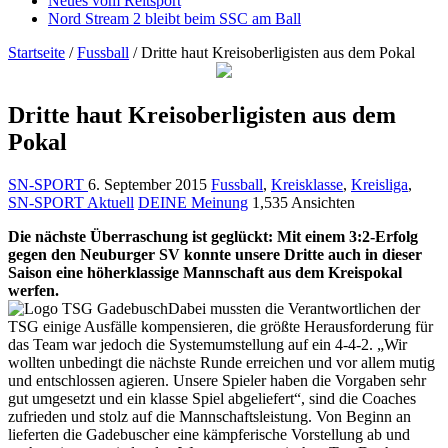
Neues vom Reitsport
Nord Stream 2 bleibt beim SSC am Ball
Startseite
/
Fussball
/
Dritte haut Kreisoberligisten aus dem Pokal
Dritte haut Kreisoberligisten aus dem
Pokal
SN-SPORT
6. September 2015
Fussball
,
Kreisklasse
,
Kreisliga
,
SN-SPORT Aktuell
DEINE Meinung
1,535 Ansichten
Die nächste Überraschung ist geglückt: Mit einem 3:2-Erfolg
gegen den Neuburger SV konnte unsere Dritte auch in dieser
Saison eine höherklassige Mannschaft aus dem Kreispokal
werfen.
Dabei mussten die Verantwortlichen der
TSG einige Ausfälle kompensieren, die größte Herausforderung für
das Team war jedoch die Systemumstellung auf ein 4-4-2. „Wir
wollten unbedingt die nächste Runde erreichen und vor allem mutig
und entschlossen agier
en. Unsere Spieler haben die Vorgaben sehr
gut umgesetzt und ein klasse Spiel abgeliefert“, sind die Coaches
zufrieden und stolz auf die Mannschaftsleistung. Von Beginn an
lieferten die Gadebuscher eine kämpferische Vorstellung ab und