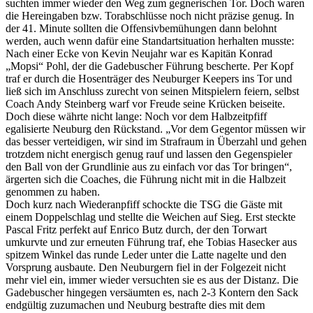
suchten immer wieder den Weg zum gegnerischen Tor. Doch waren
die Hereingaben bzw. Torabschlüsse noch nicht präzise genug. In
der 41. Minute sollten die Offensivbemühungen dann belohnt
werden, auch wenn dafür eine Standartsituation herhalten musste:
Nach einer Ecke von Kevin Neujahr war es Kapitän Konrad
„Mopsi“ Pohl, der die Gadebuscher Führung bescherte. Per Kopf
traf er durch die Hosenträger des Neuburger Keepers ins Tor und
ließ sich im Anschluss zurecht von seinen Mitspielern feiern, selbst
Coach Andy Steinberg warf vor Freude seine Krücken beiseite.
Doch diese währte nicht lange: Noch vor dem Halbzeitpfiff
egalisierte Neuburg den Rückstand. „Vor dem Gegentor müssen wir
das besser verteidigen, wir sind im Strafraum in Überzahl und gehen
trotzdem nicht energisch genug rauf und lassen den Gegenspieler
den Ball von der Grundlinie aus zu einfach vor das Tor bringen“,
ärgerten sich die Coaches, die Führung nicht mit in die Halbzeit
genommen zu haben.
Doch kurz nach Wiederanpfiff schockte die TSG die Gäste mit
einem Doppelschlag und stellte die Weichen auf Sieg. Erst steckte
Pascal Fritz perfekt auf Enrico Butz durch, der den Torwart
umkurvte und zur erneuten Führung traf, ehe Tobias Hasecker aus
spitzem Winkel das runde Leder unter die Latte nagelte und den
Vorsprung ausbaute. Den Neuburgern fiel in der Folgezeit nicht
mehr viel ein, immer wieder versuchten sie es aus der Distanz. Die
Gadebuscher hingegen versäumten es, nach 2-3 Kontern den Sack
endgültig zuzumachen und Neuburg bestrafte dies mit dem