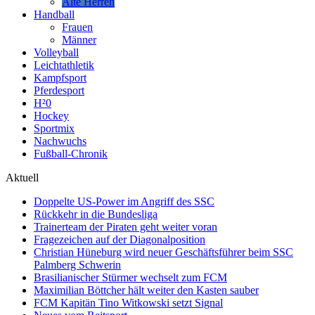
Alte Herren
Handball
Frauen
Männer
Volleyball
Leichtathletik
Kampfsport
Pferdesport
H²0
Hockey
Sportmix
Nachwuchs
Fußball-Chronik
Aktuell
Doppelte US-Power im Angriff des SSC
Rückkehr in die Bundesliga
Trainerteam der Piraten geht weiter voran
Fragezeichen auf der Diagonalposition
Christian Hüneburg wird neuer Geschäftsführer beim SSC
Palmberg Schwerin
Brasilianischer Stürmer wechselt zum FCM
Maximilian Böttcher hält weiter den Kasten sauber
FCM Kapitän Tino Witkowski setzt Signal