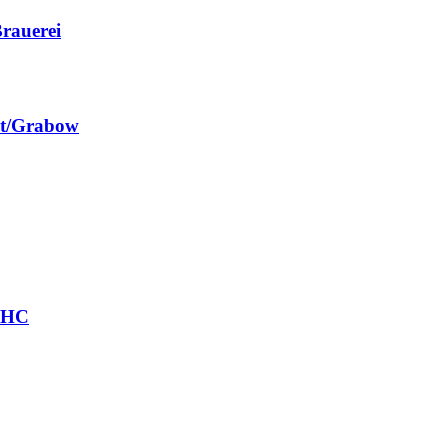
rauerei
st/Grabow
r HC