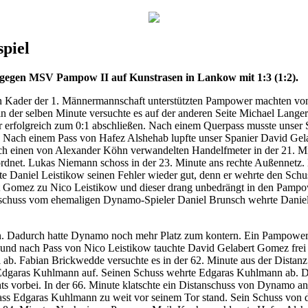
spiel
 gegen MSV Pampow II auf Kunstrasen in Lankow mit 1:3 (1:2).
ten Kader der 1. Männermannschaft unterstützten Pampower machten vo
n der selben Minute versuchte es auf der anderen Seite Michael Lange
r erfolgreich zum 0:1 abschließen. Nach einem Querpass musste unser S
. Nach einem Pass von Hafez Alshehab lupfte unser Spanier David Ge
ch einen von Alexander Köhn verwandelten Handelfmeter in der 21. Mi
dnet. Lukas Niemann schoss in der 23. Minute ans rechte Außennetz.
e Daniel Leistikow seinen Fehler wieder gut, denn er wehrte den Sch
 Gomez zu Nico Leistikow und dieser drang unbedrängt in den Pampowe
zschuss vom ehemaligen Dynamo-Spieler Daniel Brunsch wehrte Daniel 
. Dadurch hatte Dynamo noch mehr Platz zum kontern. Ein Pampower D
und nach Pass von Nico Leistikow tauchte David Gelabert Gomez frei 
ab. Fabian Brickwedde versuchte es in der 62. Minute aus der Distanz.
Edgaras Kuhlmann auf. Seinen Schuss wehrte Edgaras Kuhlmann ab. Dan
hts vorbei. In der 66. Minute klatschte ein Distanschuss von Dynamo an
 dass Edgaras Kuhlmann zu weit vor seinem Tor stand. Sein Schuss von 