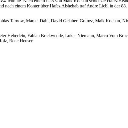
der 84. Minute. Nach einem Pass von Maik Kochan schlenzte Hafez Alshe
 nach einem Konter über Hafez Alshehab traf Andre Liebl in der 88. 
Tobias Tarnow, Marcel Dahl, David Gelabert Gomez, Maik Kochan, Nico
eter Heberlein, Fabian Brickwedde, Lukas Niemann, Marco Vom Bruck
Holz, Rene Heuser