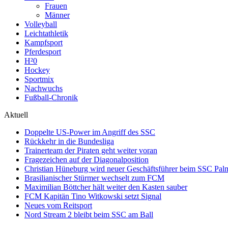
Frauen
Männer
Volleyball
Leichtathletik
Kampfsport
Pferdesport
H²0
Hockey
Sportmix
Nachwuchs
Fußball-Chronik
Aktuell
Doppelte US-Power im Angriff des SSC
Rückkehr in die Bundesliga
Trainerteam der Piraten geht weiter voran
Fragezeichen auf der Diagonalposition
Christian Hüneburg wird neuer Geschäftsführer beim SSC Pa
Brasilianischer Stürmer wechselt zum FCM
Maximilian Böttcher hält weiter den Kasten sauber
FCM Kapitän Tino Witkowski setzt Signal
Neues vom Reitsport
Nord Stream 2 bleibt beim SSC am Ball