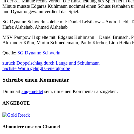
in der 81. Minute rechts vorbei. Die Entscheidung des Spiel fiel in 
Minute musste Edgaras Kuhlmann nochmal einen Schuss festhalten und
und Dynamo gewann verdient das Spiel.
SG Dynamo Schwerin spielte mit: Daniel Leistikow – Andre Liebl, 
Hafez Alshehab, Ahmad Alshehab
MSV Pampow II spielte mit: Edgaras Kuhlmann – Daniel Brunsch, P
Alexander Köhn, Martin Schmedemann, Paulo Kircher, Lion Heiko 
Quelle:
SG Dynamo Schwerin
zurück
Doppelschlag durch Lange und Schuhmann
nächste
Warin gelingt Generalprobe
Schreibe einen Kommentar
Du musst
angemeldet
sein, um einen Kommentar abzugeben.
ANGEBOTE
Abonniere unseren Channel