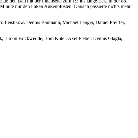
hab den Ball mit der Innenseite zum 1:3 ins lange Eck. In der 88.
Minute nur den linken Außenpfosten. Danach passierte nichts mehr
 Leistikow, Dennis Baumann, Michael Langer, Daniel Pfeiffer,
, Timon Brickwedde, Tom Küter, Axel Fieber, Dennis Glagla,