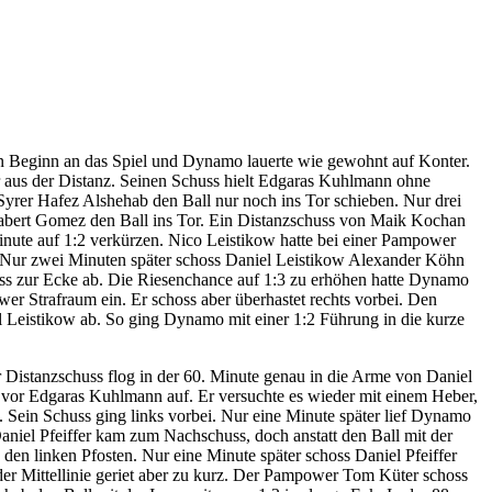
n Beginn an das Spiel und Dynamo lauerte wie gewohnt auf Konter.
r aus der Distanz. Seinen Schuss hielt Edgaras Kuhlmann ohne
yrer Hafez Alshehab den Ball nur noch ins Tor schieben. Nur drei
labert Gomez den Ball ins Tor. Ein Distanzschuss von Maik Kochan
nute auf 1:2 verkürzen. Nico Leistikow hatte bei einer Pampower
 Nur zwei Minuten später schoss Daniel Leistikow Alexander Köhn
uss zur Ecke ab. Die Riesenchance auf 1:3 zu erhöhen hatte Dynamo
r Strafraum ein. Er schoss aber überhastet rechts vorbei. Den
Leistikow ab. So ging Dynamo mit einer 1:2 Führung in die kurze
istanzschuss flog in der 60. Minute genau in die Arme von Daniel
vor Edgaras Kuhlmann auf. Er versuchte es wieder mit einem Heber,
 Sein Schuss ging links vorbei. Nur eine Minute später lief Dynamo
iel Pfeiffer kam zum Nachschuss, doch anstatt den Ball mit der
 den linken Pfosten. Nur eine Minute später schoss Daniel Pfeiffer
der Mittellinie geriet aber zu kurz. Der Pampower Tom Küter schoss