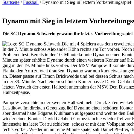
Startseite
/
Fussball
/
Dynamo mit Sieg in letztem Vorbereitungsspiel
Dynamo mit Sieg in letztem Vorbereitungs
Die SG Dynamo Schwerin gewann ihr letztes Vorbereitungsspiel
Die mit 4 Spielern aus dem erweiter
In der 7. Minute schoss Alexander Köhn rechts am Tor vorbei. Noch i
Probleme fest. Bereits in der 10. Minute konnte Dynamo einen Konte
Minuten später erhöhte Dynamo durch einen weiteren Konter auf 0:2
ging in der 19. Minute links vorbei. Der MSV Pampow II konnte dur
Flanke den Arm zu weit draußen. Dynamo war nun kurz etwas ungeor
an. Dieser passte auf Timon Brickwedde und bei dessen Schuss macht
in der 39. Minute. Nach einem schönen Konter passte David Gelabert
letzten Versuch der ersten Halbzeit unternahm der MSV. Den Distan
Halbzeitpause.
Pampow versuchte in der zweiten Halbzeit mehr Druck zu entwickeln
Leistikow. Im direkten Gegenzug lief Dynamo einen schönen Konter 
aber diesmal hatte Edgaras Kuhlmann aufgepasst und wehrte den Ball 
wieder einen Konter. David Gelabert Gomez tauchte wieder frei vor 
Innenseite ins leere Tor zu schieben, schoss er mit dem Vollspann rec
rechts vorbei. Wiederum nur eine Minute später sah Daniel Pfeiffer,