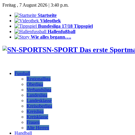
Freitag , 7 August 2026 | 3:40 p.m.
Startseite
Videothek
Bundesliga 17/18 Tippspiel
Hallenfußball
Wie alles begann….
SN-SPORT Das erste Sportm
Fussball
Regionalliga
Oberliga
Verbandsliga
Landesliga
Landesklasse
Kreisoberliga
Kreisliga
Kreisklasse
Frauen
Alte Herren
Handball