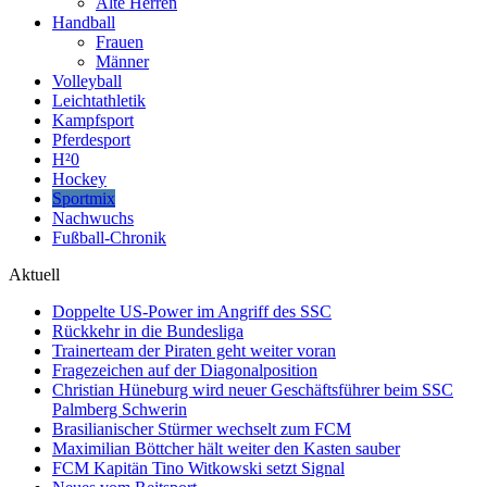
Alte Herren
Handball
Frauen
Männer
Volleyball
Leichtathletik
Kampfsport
Pferdesport
H²0
Hockey
Sportmix
Nachwuchs
Fußball-Chronik
Aktuell
Doppelte US-Power im Angriff des SSC
Rückkehr in die Bundesliga
Trainerteam der Piraten geht weiter voran
Fragezeichen auf der Diagonalposition
Christian Hüneburg wird neuer Geschäftsführer beim SSC
Palmberg Schwerin
Brasilianischer Stürmer wechselt zum FCM
Maximilian Böttcher hält weiter den Kasten sauber
FCM Kapitän Tino Witkowski setzt Signal