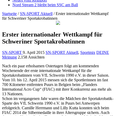
Neues vom Reitsport
Nord Stream 2 bleibt beim SSC am Ball
Startseite
/
SN-SPORT Aktuell
/
Erster internationaler Wettkampf
für Schweriner Sportakrobatinnen
Erster internationaler Wettkampf für
Schweriner Sportakrobatinnen
SN-SPORT
9. April 2015
SN-SPORT Aktuell
,
Sportmix
DEINE
Meinung
2,158 Ansichten
Nach ein paar erholsamen Ostertagen folgt am kommenden
Wochenende der erste internationale Wettkampf für die
Sportakrobatinnen vom VfL Schwerin 1990 e.V. in dieser Saison.
Vom 10. bis 12. April 2015 messen sich die Sportlerinnen im fast
700 Kilometer entfernten Puurs in Belgien beim „Flanders
International Acro Cup“ (FIAC) mit ihrer Konkurrenz aus mehr als
13 Nationen.
Schon im vergangenen Jahr waren die Mädchen der Sportakrobatik-
Sparte des VfL Schwerin 1990 e.V. in Puurs bei Antwerpen
erfolgreich. Camille Herrmann und Lilly Kutta konnten sich beim
FIAC 2014 die Silbermedaille in ihrer Altersgruppe sichern. Auch