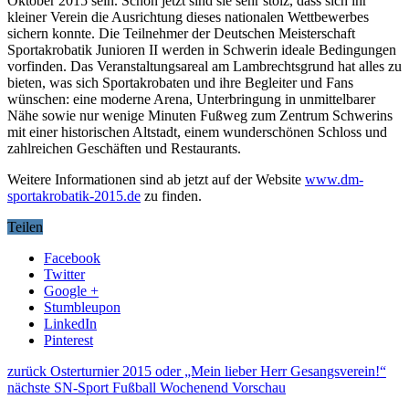
Oktober 2015 sein. Schon jetzt sind sie sehr stolz, dass sich ihr
kleiner Verein die Ausrichtung dieses nationalen Wettbewerbes
sichern konnte. Die Teilnehmer der Deutschen Meisterschaft
Sportakrobatik Junioren II werden in Schwerin ideale Bedingungen
vorfinden. Das Veranstaltungsareal am Lambrechtsgrund hat alles zu
bieten, was sich Sportakrobaten und ihre Begleiter und Fans
wünschen: eine moderne Arena, Unterbringung in unmittelbarer
Nähe sowie nur wenige Minuten Fußweg zum Zentrum Schwerins
mit einer historischen Altstadt, einem wunderschönen Schloss und
zahlreichen Geschäften und Restaurants.
Weitere Informationen sind ab jetzt auf der Website
www.dm-
sportakrobatik-2015.de
zu finden.
Teilen
Facebook
Twitter
Google +
Stumbleupon
LinkedIn
Pinterest
zurück
Osterturnier 2015 oder „Mein lieber Herr Gesangsverein!“
nächste
SN-Sport Fußball Wochenend Vorschau