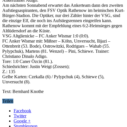
Ankertrainer Adigo.
Am nächsten Sonnabend erwartet das Ankerteam dann den zweiten
Aufstiegsaspiranten, den FSV Optik Rathenow im heimischen Kurt-
Bürger-Stadion. Die Optiker, nur drei Zähler hinter der VSG, sind
die einzige Elf, die noch ins Aufstiegsrennen eingreifen kann.
Rathenow kommt mit der Empfehlung eines 6:2-Heimsieges gegen
Altlüdersdorf an die Küste.
VSG Altglienicke – FC Anker Wismar 1:0 (0:0).
FC Anker Wismar mit: Mißner – Köhn, Unversucht, Ilijazi –
Ottenbreit (53. Bode), Ostrowitzki, Rodrigues – Wahab (55.
Pylypchuk), Martens (81. Wenzel) – Pini, Schiewe. Trainer:
Christiano Dinalo Adigo.
Tore: 1:0 Caner Özcin (81.).
Schiedsrichter: Justin Weigt (Zossen);
Z.: 135
Gelbe Karten: Czekalla (6) / Pylypchuk (4), Schiewe (5),
Unversucht (8).
Text: Bernhard Knothe
Teilen
Facebook
Twitter
Google +
Stumbleupon