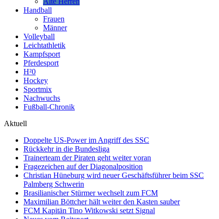
Alte Herren
Handball
Frauen
Männer
Volleyball
Leichtathletik
Kampfsport
Pferdesport
H²0
Hockey
Sportmix
Nachwuchs
Fußball-Chronik
Aktuell
Doppelte US-Power im Angriff des SSC
Rückkehr in die Bundesliga
Trainerteam der Piraten geht weiter voran
Fragezeichen auf der Diagonalposition
Christian Hüneburg wird neuer Geschäftsführer beim SSC
Palmberg Schwerin
Brasilianischer Stürmer wechselt zum FCM
Maximilian Böttcher hält weiter den Kasten sauber
FCM Kapitän Tino Witkowski setzt Signal