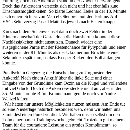
Führung, doch das Ankerteam stand in der Abwehr hervorragend.
Doch das Ankerteam versteckt sich nicht und hat ebenfalls gute
Einschussmöglichkeiten. So klärte Leonard Tseke in der 18. Minute
nach einem Schuss von Marcel Ottenbreit auf der Torlinie. Auf
VSG-Seite verzog Pascal Matthias jeweils nach Ecken knapp.
Kurz nach dem Seitenwechsel dann doch zwei Fehler in der
Hintermannschaft der Gäste, doch die Hausherren konnten diese
Nachlässigkeiten nicht ausnutzen. Danach wieder eine
ausgeglichene Partie mit der Riesenchance für Pylypchuk und einer
weiteren in der 81. Minute, als der Ukrainer nur Bruchteile eine
Sekunde zu spät kam, so dass Keeper Rickert den Ball abfangen
konnte.
Praktisch im Gegenzug die Entscheidung zu Ungunsten der
Ankerelf. Nach einem Angriff über die linke Seite und einer
Eingabe von der Grundlinie kam Öczin an die Kugel und vollendete
mit viel Glück. Doch die Ankercrew steckte nicht auf, aber in der
85. Minute konnte Björn Brunnemann gerade noch vor Andre
Wenzel klären.
„Wir hätten nur unsere Möglichkeiten nutzen müssen. Am Ende tut
so eine Niederlage natürlich besonders weh, denn wir hatten uns
zumindest einen Punkt verdient. Wir haben uns so selbst um den
Lohn einer harten Trainingswoche gebracht. Trotzdem gilt meinem
Team für die couragierte Leistung ein großes Kompliment“, so