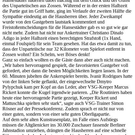
Hansestädter haderten dabei mächtig mit dem Glück und der Gunst
des Unparteiischen aus Zossen. Während er in der ersten Halbzeit
die Partie gut im Griff hatte, ging im Verlaufe der zweiten Hälfte die
Sympathie eindeutig an die Hausherren über. Jeder Zweikampf
wurde von den Gastgebern lautstark kommentiert und
Freistoßentscheidungen für die Hansestädter gab es so gut wie gar
nicht mehr. Zudem hat nicht nur Ankertrainer Christiano Dinalo
Adigo in jeder Halbzeit einen berechtigten Strafstoß (1x Hand,
einmal Foulspiel) für sein Team gesehen. Hat das etwa damit zu tun,
dass der Unparteiische nur 32 Kilometer vom Spielort entfernt in
Zossen wohnt? Ein Schelm, wer Böses denkt!
Ganz so einfach wollten es die Gäste dann aber auch nicht machen.
„Wir haben hervorragend gespielt, die favorisierten Gastgeber voll
gefordert, aber dann die besten Möglichkeiten liegen lassen. In der
60. Minuten jubelten die Ankerspieler bereits. Ivanir Rodrigues hatte
von der linken Seite geflankt, der eingewechselte Dmytro
Pylypchuk kam per Kopf an das Leder, aber VSG-Keeper Marcus
Rickert konnte die Kugel irgendwie parieren. „Die Routiniers haben
heute eine hervorragende Partie gezeigt, Keeper Rickert und
Mattuschka spielten sehr stark“, sagte auch VSG-Trainer Simon
Rösner auf der Pressekonferenz. Zudem sprach er nicht nur von
einer guten, sondern von einer sehr guten Oberligapartie.
Auf dem sehr alten Kunstrasenplatz, im Falle eines Aufstiegs
müssen die Altglienicker ins 30.000 Zuschauer fassende Berliner
Jahnstadion umziehen, drängten die Hausherren auf eine schnelle