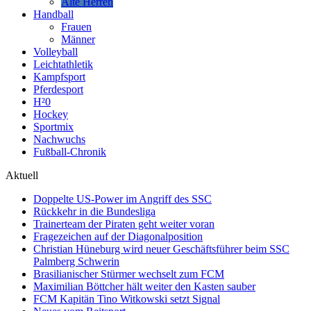
Alte Herren
Handball
Frauen
Männer
Volleyball
Leichtathletik
Kampfsport
Pferdesport
H²0
Hockey
Sportmix
Nachwuchs
Fußball-Chronik
Aktuell
Doppelte US-Power im Angriff des SSC
Rückkehr in die Bundesliga
Trainerteam der Piraten geht weiter voran
Fragezeichen auf der Diagonalposition
Christian Hüneburg wird neuer Geschäftsführer beim SSC
Palmberg Schwerin
Brasilianischer Stürmer wechselt zum FCM
Maximilian Böttcher hält weiter den Kasten sauber
FCM Kapitän Tino Witkowski setzt Signal