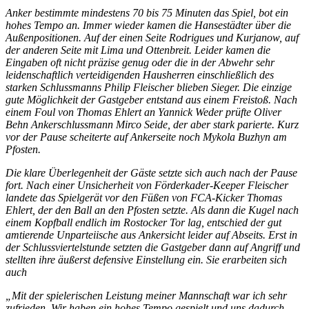
Anker bestimmte mindestens 70 bis 75 Minuten das Spiel, bot ein
hohes Tempo an. Immer wieder kamen die Hansestädter über die
Außenpositionen. Auf der einen Seite Rodrigues und Kurjanow, auf
der anderen Seite mit Lima und Ottenbreit. Leider kamen die
Eingaben oft nicht präzise genug oder die in der Abwehr sehr
leidenschaftlich verteidigenden Hausherren einschließlich des
starken Schlussmanns Philip Fleischer blieben Sieger. Die einzige
gute Möglichkeit der Gastgeber entstand aus einem Freistoß. Nach
einem Foul von Thomas Ehlert an Yannick Weder prüfte Oliver
Behn Ankerschlussmann Mirco Seide, der aber stark parierte. Kurz
vor der Pause scheiterte auf Ankerseite noch Mykola Buzhyn am
Pfosten.
Die klare Überlegenheit der Gäste setzte sich auch nach der Pause
fort. Nach einer Unsicherheit von Förderkader-Keeper Fleischer
landete das Spielgerät vor den Füßen von FCA-Kicker Thomas
Ehlert, der den Ball an den Pfosten setzte. Als dann die Kugel nach
einem Kopfball endlich im Rostocker Tor lag, entschied der gut
amtierende Unparteiische aus Ankersicht leider auf Abseits. Erst in
der Schlussviertelstunde setzten die Gastgeber dann auf Angriff und
stellten ihre äußerst defensive Einstellung ein. Sie erarbeiten sich
auch
„Mit der spielerischen Leistung meiner Mannschaft war ich sehr
zufrieden. Wir haben ein hohes Tempo gespielt und uns dadurch