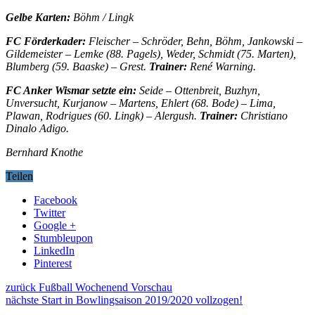
Gelbe Karten:
Böhm / Lingk
FC Förderkader:
Fleischer – Schröder, Behn, Böhm, Jankowski –
Gildemeister – Lemke (88. Pagels), Weder, Schmidt (75. Marten),
Blumberg (59. Baaske) – Grest.
Trainer:
René Warning.
FC Anker Wismar setzte ein:
Seide – Ottenbreit, Buzhyn,
Unversucht, Kurjanow – Martens, Ehlert (68. Bode) – Lima,
Plawan, Rodrigues (60. Lingk) – Alergush.
Trainer:
Christiano
Dinalo Adigo.
Bernhard Knothe
Teilen
Facebook
Twitter
Google +
Stumbleupon
LinkedIn
Pinterest
zurück
Fußball Wochenend Vorschau
nächste
Start in Bowlingsaison 2019/2020 vollzogen!