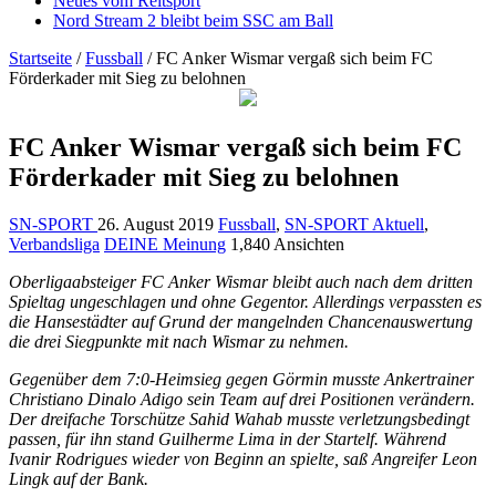
Neues vom Reitsport
Nord Stream 2 bleibt beim SSC am Ball
Startseite
/
Fussball
/
FC Anker Wismar vergaß sich beim FC
Förderkader mit Sieg zu belohnen
FC Anker Wismar vergaß sich beim FC
Förderkader mit Sieg zu belohnen
SN-SPORT
26. August 2019
Fussball
,
SN-SPORT Aktuell
,
Verbandsliga
DEINE Meinung
1,840 Ansichten
Oberligaabsteiger FC Anker Wismar bleibt auch nach dem dritten
Spieltag ungeschlagen und ohne Gegentor. Allerdings verpassten es
die Hansestädter auf Grund der mangelnden Chancenauswertung
die drei Siegpunkte mit nach Wismar zu nehmen.
Gegenüber dem 7:0-Heimsieg gegen Görmin musste Ankertrainer
Christiano Dinalo Adigo sein Team auf drei Positionen verändern.
Der dreifache Torschütze Sahid Wahab musste verletzungsbedingt
passen, für ihn stand Guilherme Lima in der Startelf. Während
Ivanir Rodrigues wieder von Beginn an spielte, saß Angreifer Leon
Lingk auf der Bank.