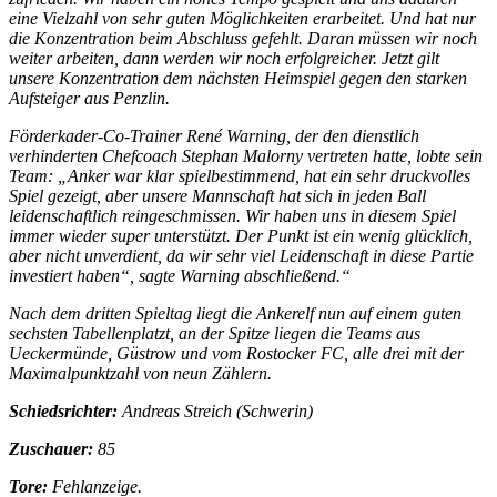
eine Vielzahl von sehr guten Möglichkeiten erarbeitet. Und hat nur
die Konzentration beim Abschluss gefehlt. Daran müssen wir noch
weiter arbeiten, dann werden wir noch erfolgreicher. Jetzt gilt
unsere Konzentration dem nächsten Heimspiel gegen den starken
Aufsteiger aus Penzlin.
Förderkader-Co-Trainer René Warning, der den dienstlich
verhinderten Chefcoach Stephan Malorny vertreten hatte, lobte sein
Team: „Anker war klar spielbestimmend, hat ein sehr druckvolles
Spiel gezeigt, aber unsere Mannschaft hat sich in jeden Ball
leidenschaftlich reingeschmissen. Wir haben uns in diesem Spiel
immer wieder super unterstützt. Der Punkt ist ein wenig glücklich,
aber nicht unverdient, da wir sehr viel Leidenschaft in diese Partie
investiert haben“, sagte Warning abschließend.“
Nach dem dritten Spieltag liegt die Ankerelf nun auf einem guten
sechsten Tabellenplatzt, an der Spitze liegen die Teams aus
Ueckermünde, Güstrow und vom Rostocker FC, alle drei mit der
Maximalpunktzahl von neun Zählern.
Schiedsrichter:
Andreas Streich (Schwerin)
Zuschauer:
85
Tore:
Fehlanzeige.