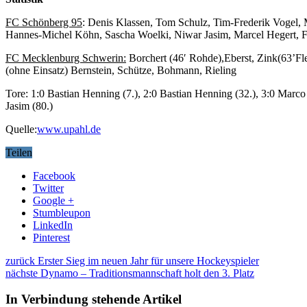
FC Schönberg 95
: Denis Klassen, Tom Schulz, Tim-Frederik Vogel,
Hannes-Michel Köhn, Sascha Woelki, Niwar Jasim, Marcel Hegert, F
FC Mecklenburg Schwerin:
Borchert (46′ Rohde),Eberst, Zink(63’F
(ohne Einsatz) Bernstein, Schütze, Bohmann, Rieling
Tore: 1:0 Bastian Henning (7.), 2:0 Bastian Henning (32.), 3:0 Marco
Jasim (80.)
Quelle:
www.upahl.de
Teilen
Facebook
Twitter
Google +
Stumbleupon
LinkedIn
Pinterest
zurück
Erster Sieg im neuen Jahr für unsere Hockeyspieler
nächste
Dynamo – Traditionsmannschaft holt den 3. Platz
In Verbindung stehende Artikel