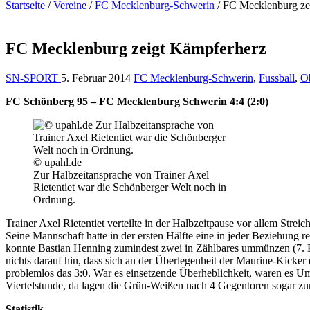
Startseite
/
Vereine
/
FC Mecklenburg-Schwerin
/
FC Mecklenburg ze
FC Mecklenburg zeigt Kämpferherz
SN-SPORT
5. Februar 2014
FC Mecklenburg-Schwerin
,
Fussball
,
Ob
FC Schönberg 95 – FC Mecklenburg Schwerin 4:4 (2:0)
© upahl.de
Zur Halbzeitansprache von Trainer Axel
Rietentiet war die Schönberger Welt noch in
Ordnung.
Trainer Axel Rietentiet verteilte in der Halbzeitpause vor allem Streich
Seine Mannschaft hatte in der ersten Hälfte eine in jeder Beziehung 
konnte Bastian Henning zumindest zwei in Zählbares ummünzen (7. Ko
nichts darauf hin, dass sich an der Überlegenheit der Maurine-Kicke
problemlos das 3:0. War es einsetzende Überheblichkeit, waren es Um
Viertelstunde, da lagen die Grün-Weißen nach 4 Gegentoren sogar zu
Statistik