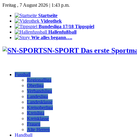
Freitag , 7 August 2026 | 1:43 p.m.
Startseite
Videothek
Bundesliga 17/18 Tippspiel
Hallenfußball
Wie alles begann….
SN-SPORT Das erste Sportm
Fussball
Regionalliga
Oberliga
Verbandsliga
Landesliga
Landesklasse
Kreisoberliga
Kreisliga
Kreisklasse
Frauen
Alte Herren
Handball