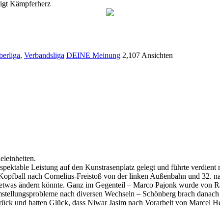
igt Kämpferherz
erliga
,
Verbandsliga
DEINE Meinung
2,107 Ansichten
eleinheiten.
respektable Leistung auf den Kunstrasenplatz gelegt und führte verdien
pfball nach Cornelius-Freistoß von der linken Außenbahn und 32. nac
r etwas ändern könnte. Ganz im Gegenteil – Marco Pajonk wurde von Ra
stellungsprobleme nach diversen Wechseln – Schönberg brach danach je
rück und hatten Glück, dass Niwar Jasim nach Vorarbeit von Marcel He