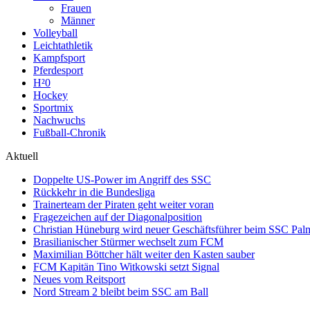
Frauen
Männer
Volleyball
Leichtathletik
Kampfsport
Pferdesport
H²0
Hockey
Sportmix
Nachwuchs
Fußball-Chronik
Aktuell
Doppelte US-Power im Angriff des SSC
Rückkehr in die Bundesliga
Trainerteam der Piraten geht weiter voran
Fragezeichen auf der Diagonalposition
Christian Hüneburg wird neuer Geschäftsführer beim SSC Pa
Brasilianischer Stürmer wechselt zum FCM
Maximilian Böttcher hält weiter den Kasten sauber
FCM Kapitän Tino Witkowski setzt Signal
Neues vom Reitsport
Nord Stream 2 bleibt beim SSC am Ball