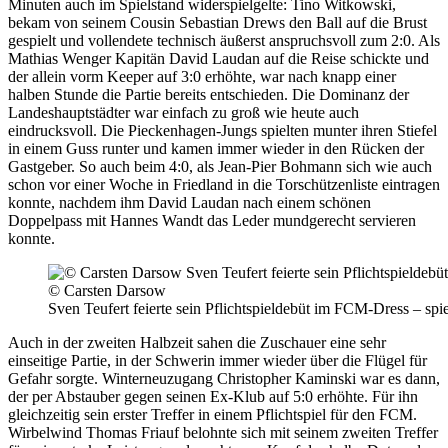
Minuten auch im Spielstand widerspielgelte: Tino Witkowski,
bekam von seinem Cousin Sebastian Drews den Ball auf die Brust
gespielt und vollendete technisch äußerst anspruchsvoll zum 2:0. Als
Mathias Wenger Kapitän David Laudan auf die Reise schickte und
der allein vorm Keeper auf 3:0 erhöhte, war nach knapp einer
halben Stunde die Partie bereits entschieden. Die Dominanz der
Landeshauptstädter war einfach zu groß wie heute auch
eindrucksvoll. Die Pieckenhagen-Jungs spielten munter ihren Stiefel
in einem Guss runter und kamen immer wieder in den Rücken der
Gastgeber. So auch beim 4:0, als Jean-Pier Bohmann sich wie auch
schon vor einer Woche in Friedland in die Torschützenliste eintragen
konnte, nachdem ihm David Laudan nach einem schönen
Doppelpass mit Hannes Wandt das Leder mundgerecht servieren
konnte.
© Carsten Darsow
Sven Teufert feierte sein Pflichtspieldebüt im FCM-Dress – spie
Auch in der zweiten Halbzeit sahen die Zuschauer eine sehr
einseitige Partie, in der Schwerin immer wieder über die Flügel für
Gefahr sorgte. Winterneuzugang Christopher Kaminski war es dann,
der per Abstauber gegen seinen Ex-Klub auf 5:0 erhöhte. Für ihn
gleichzeitig sein erster Treffer in einem Pflichtspiel für den FCM.
Wirbelwind Thomas Friauf belohnte sich mit seinem zweiten Treffer