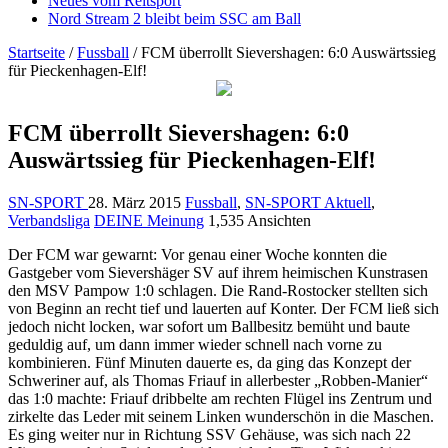
Neues vom Reitsport
Nord Stream 2 bleibt beim SSC am Ball
Startseite
/
Fussball
/
FCM überrollt Sievershagen: 6:0 Auswärtssieg
für Pieckenhagen-Elf!
FCM überrollt Sievershagen: 6:0
Auswärtssieg für Pieckenhagen-Elf!
SN-SPORT
28. März 2015
Fussball
,
SN-SPORT Aktuell
,
Verbandsliga
DEINE Meinung
1,535 Ansichten
Der FCM war gewarnt: Vor genau einer Woche konnten die
Gastgeber vom Sievershäger SV auf ihrem heimischen Kunstrasen
den MSV Pampow 1:0 schlagen. Die Rand-Rostocker stellten sich
von Beginn an recht tief und lauerten auf Konter. Der FCM ließ sich
jedoch nicht locken, war sofort um Ballbesitz bemüht und baute
geduldig auf, um dann immer wieder schnell nach vorne zu
kombinieren. Fünf Minuten dauerte es, da ging das Konzept der
Schweriner auf, als Thomas Friauf in allerbester „Robben-Manier“
das 1:0 machte: Friauf dribbelte am rechten Flügel ins Zentrum und
zirkelte das Leder mit seinem Linken wunderschön in die Maschen.
Es ging weiter nur in Richtung SSV Gehäuse, was sich nach 22