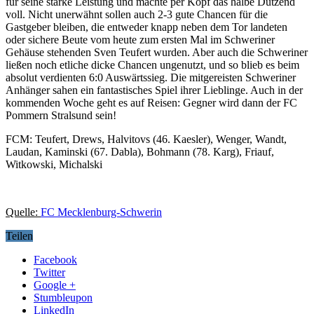
für seine starke Leistung und machte per Kopf das halbe Dutzend
voll. Nicht unerwähnt sollen auch 2-3 gute Chancen für die
Gastgeber bleiben, die entweder knapp neben dem Tor landeten
oder sichere Beute vom heute zum ersten Mal im Schweriner
Gehäuse stehenden Sven Teufert wurden. Aber auch die Schweriner
ließen noch etliche dicke Chancen ungenutzt, und so blieb es beim
absolut verdienten 6:0 Auswärtssieg. Die mitgereisten Schweriner
Anhänger sahen ein fantastisches Spiel ihrer Lieblinge. Auch in der
kommenden Woche geht es auf Reisen: Gegner wird dann der FC
Pommern Stralsund sein!
FCM: Teufert, Drews, Halvitovs (46. Kaesler), Wenger, Wandt,
Laudan, Kaminski (67. Dabla), Bohmann (78. Karg), Friauf,
Witkowski, Michalski
Quelle:
FC Mecklenburg-Schwerin
Teilen
Facebook
Twitter
Google +
Stumbleupon
LinkedIn