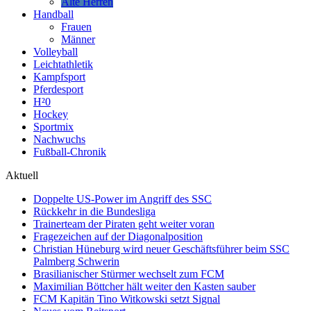
Alte Herren
Handball
Frauen
Männer
Volleyball
Leichtathletik
Kampfsport
Pferdesport
H²0
Hockey
Sportmix
Nachwuchs
Fußball-Chronik
Aktuell
Doppelte US-Power im Angriff des SSC
Rückkehr in die Bundesliga
Trainerteam der Piraten geht weiter voran
Fragezeichen auf der Diagonalposition
Christian Hüneburg wird neuer Geschäftsführer beim SSC
Palmberg Schwerin
Brasilianischer Stürmer wechselt zum FCM
Maximilian Böttcher hält weiter den Kasten sauber
FCM Kapitän Tino Witkowski setzt Signal