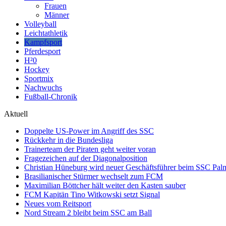
Frauen
Männer
Volleyball
Leichtathletik
Kampfsport
Pferdesport
H²0
Hockey
Sportmix
Nachwuchs
Fußball-Chronik
Aktuell
Doppelte US-Power im Angriff des SSC
Rückkehr in die Bundesliga
Trainerteam der Piraten geht weiter voran
Fragezeichen auf der Diagonalposition
Christian Hüneburg wird neuer Geschäftsführer beim SSC Pa
Brasilianischer Stürmer wechselt zum FCM
Maximilian Böttcher hält weiter den Kasten sauber
FCM Kapitän Tino Witkowski setzt Signal
Neues vom Reitsport
Nord Stream 2 bleibt beim SSC am Ball