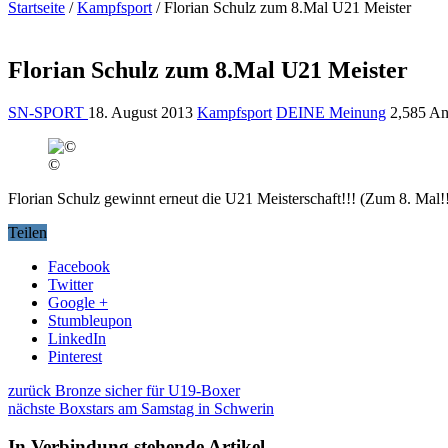
Startseite
/
Kampfsport
/
Florian Schulz zum 8.Mal U21 Meister
Florian Schulz zum 8.Mal U21 Meister
SN-SPORT
18. August 2013
Kampfsport
DEINE Meinung
2,585 An
©
Florian Schulz gewinnt erneut die U21 Meisterschaft!!! (Zum 8. Mal
Teilen
Facebook
Twitter
Google +
Stumbleupon
LinkedIn
Pinterest
zurück
Bronze sicher für U19-Boxer
nächste
Boxstars am Samstag in Schwerin
In Verbindung stehende Artikel