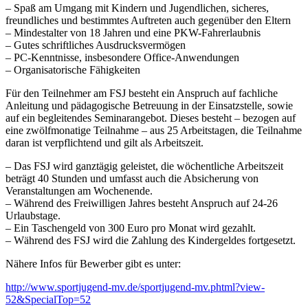
– Spaß am Umgang mit Kindern und Jugendlichen, sicheres,
freundliches und bestimmtes Auftreten auch gegenüber den Eltern
– Mindestalter von 18 Jahren und eine PKW-Fahrerlaubnis
– Gutes schriftliches Ausdrucksvermögen
– PC-Kenntnisse, insbesondere Office-Anwendungen
– Organisatorische Fähigkeiten
Für den Teilnehmer am FSJ besteht ein Anspruch auf fachliche
Anleitung und pädagogische Betreuung in der Einsatzstelle, sowie
auf ein begleitendes Seminarangebot. Dieses besteht – bezogen auf
eine zwölfmonatige Teilnahme – aus 25 Arbeitstagen, die Teilnahme
daran ist verpflichtend und gilt als Arbeitszeit.
– Das FSJ wird ganztägig geleistet, die wöchentliche Arbeitszeit
beträgt 40 Stunden und umfasst auch die Absicherung von
Veranstaltungen am Wochenende.
– Während des Freiwilligen Jahres besteht Anspruch auf 24-26
Urlaubstage.
– Ein Taschengeld von 300 Euro pro Monat wird gezahlt.
– Während des FSJ wird die Zahlung des Kindergeldes fortgesetzt.
Nähere Infos für Bewerber gibt es unter:
http://www.sportjugend-mv.de/sportjugend-mv.phtml?view-
52&SpecialTop=52