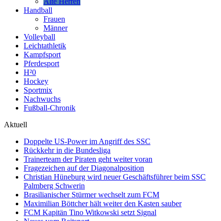
Alte Herren
Handball
Frauen
Männer
Volleyball
Leichtathletik
Kampfsport
Pferdesport
H²0
Hockey
Sportmix
Nachwuchs
Fußball-Chronik
Aktuell
Doppelte US-Power im Angriff des SSC
Rückkehr in die Bundesliga
Trainerteam der Piraten geht weiter voran
Fragezeichen auf der Diagonalposition
Christian Hüneburg wird neuer Geschäftsführer beim SSC
Palmberg Schwerin
Brasilianischer Stürmer wechselt zum FCM
Maximilian Böttcher hält weiter den Kasten sauber
FCM Kapitän Tino Witkowski setzt Signal