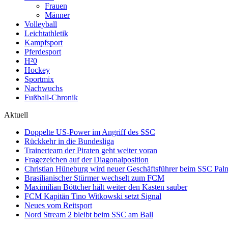
Frauen
Männer
Volleyball
Leichtathletik
Kampfsport
Pferdesport
H²0
Hockey
Sportmix
Nachwuchs
Fußball-Chronik
Aktuell
Doppelte US-Power im Angriff des SSC
Rückkehr in die Bundesliga
Trainerteam der Piraten geht weiter voran
Fragezeichen auf der Diagonalposition
Christian Hüneburg wird neuer Geschäftsführer beim SSC Pa
Brasilianischer Stürmer wechselt zum FCM
Maximilian Böttcher hält weiter den Kasten sauber
FCM Kapitän Tino Witkowski setzt Signal
Neues vom Reitsport
Nord Stream 2 bleibt beim SSC am Ball