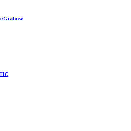
st/Grabow
r HC