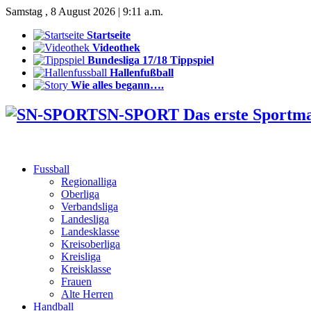
Samstag , 8 August 2026 | 9:11 a.m.
Startseite
Videothek
Bundesliga 17/18 Tippspiel
Hallenfußball
Wie alles begann….
SN-SPORT Das erste Sportm
Fussball
Regionalliga
Oberliga
Verbandsliga
Landesliga
Landesklasse
Kreisoberliga
Kreisliga
Kreisklasse
Frauen
Alte Herren
Handball