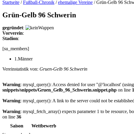
Startseite
/
Fußball-Chronik
/
ehemalige Vereine
/
Grün-Gelb 96 Schw
Grün-Gelb 96 Schwerin
gegründet
:
Vorverein
:
Stadion
:
[su_members]
1.Männer
Vereinstatistik von:
Gruen-Gelb 96 Schwerin
Warning
: mysql_query(): Access denied for user ''@'localhost' (usi
snippets/snippets/Gruen_Gelb_96_Schwerin.snippet.php
on line
Warning
: mysql_query(): A link to the server could not be establishe
Warning
: mysql_fetch_array() expects parameter 1 to be resource, b
on line
36
Saison
Wettbewerb