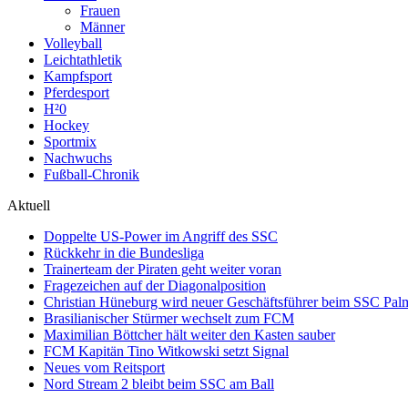
Frauen
Männer
Volleyball
Leichtathletik
Kampfsport
Pferdesport
H²0
Hockey
Sportmix
Nachwuchs
Fußball-Chronik
Aktuell
Doppelte US-Power im Angriff des SSC
Rückkehr in die Bundesliga
Trainerteam der Piraten geht weiter voran
Fragezeichen auf der Diagonalposition
Christian Hüneburg wird neuer Geschäftsführer beim SSC Pa
Brasilianischer Stürmer wechselt zum FCM
Maximilian Böttcher hält weiter den Kasten sauber
FCM Kapitän Tino Witkowski setzt Signal
Neues vom Reitsport
Nord Stream 2 bleibt beim SSC am Ball