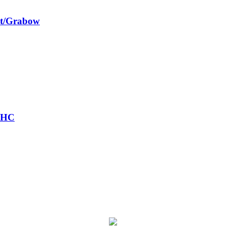
st/Grabow
r HC