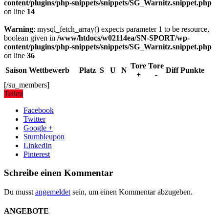
content/plugins/php-snippets/snippets/SG_Warnitz.snippet.php
on line
14
Warning
: mysql_fetch_array() expects parameter 1 to be resource,
boolean given in
/www/htdocs/w02114ea/SN-SPORT/wp-
content/plugins/php-snippets/snippets/SG_Warnitz.snippet.php
on line
36
Tore
Tore
Saison
Wettbewerb
Platz
S
U
N
Diff
Punkte
+
-
[/su_members]
Teilen
Facebook
Twitter
Google +
Stumbleupon
LinkedIn
Pinterest
Schreibe einen Kommentar
Du musst
angemeldet
sein, um einen Kommentar abzugeben.
ANGEBOTE