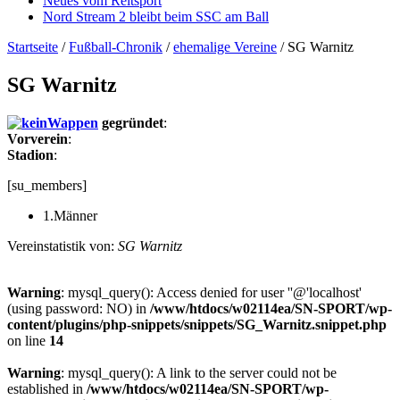
Neues vom Reitsport
Nord Stream 2 bleibt beim SSC am Ball
Startseite
/
Fußball-Chronik
/
ehemalige Vereine
/
SG Warnitz
SG Warnitz
gegründet
:
Vorverein
:
Stadion
:
[su_members]
1.Männer
Vereinstatistik von:
SG Warnitz
Warning
: mysql_query(): Access denied for user ''@'localhost'
(using password: NO) in
/www/htdocs/w02114ea/SN-SPORT/wp-
content/plugins/php-snippets/snippets/SG_Warnitz.snippet.php
on line
14
Warning
: mysql_query(): A link to the server could not be
established in
/www/htdocs/w02114ea/SN-SPORT/wp-