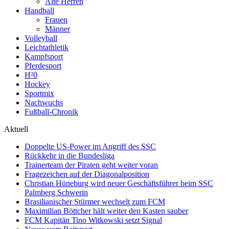
Alte Herren
Handball
Frauen
Männer
Volleyball
Leichtathletik
Kampfsport
Pferdesport
H²0
Hockey
Sportmix
Nachwuchs
Fußball-Chronik
Aktuell
Doppelte US-Power im Angriff des SSC
Rückkehr in die Bundesliga
Trainerteam der Piraten geht weiter voran
Fragezeichen auf der Diagonalposition
Christian Hüneburg wird neuer Geschäftsführer beim SSC
Palmberg Schwerin
Brasilianischer Stürmer wechselt zum FCM
Maximilian Böttcher hält weiter den Kasten sauber
FCM Kapitän Tino Witkowski setzt Signal