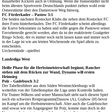
Bauarbeiter Kickern auch in Ordnung. Wenn die Hansestädter nicht
beim ältesten Sportverein Deutschlands punktet ziehen wohl erste
Ostseestürme über den Damerower Weg hinweg.
FC Förderkader – Pastow 3:1
Die beiden nächsten Rostocker Klubs die neben dem Rostocker FC
ihrer Form hinterherlaufen. Der FC Förderkader scheint allerdings
die Kurve bekommen zu haben und sollte gegen die Pastower seiner
Favoritenrolle gerecht werden, aber da ist der reaktivierte Goalgetter
Ringo Scholz, der es immer noch nicht lassen kann und immer noch
in der Lage ist wie am letzten Wochenende ein Spiel allein zu
entscheiden.
Ueckermünde –spielfrei
Landesliga West
Heiße Phase für die Herbstmeisterschaft beginnt, Rancher
stehen mit dem Rücken zur Wand, Dynamo will ersten
Heimsieg
Polz – Gadebusch 3:2
Der Tabellenführer aus dem Süden Westmecklenburgs will
weiterhin von der Tabellenspitze die Liga unter Kontrolle halten.
Für Trainer Wilkens und seiner Mannschaft steht nach diesem Spiel
noch ein schweres Restprogramm(Dassow (A), Grabow (H) bevor
im Kampf um die Herbstmeisterschaft. Aber auch die Gadebuscher
sind sowas wie ein Angstgegner für Polz, konnte man doch in der