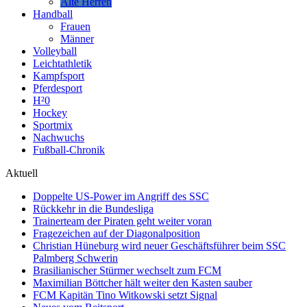
Alte Herren
Handball
Frauen
Männer
Volleyball
Leichtathletik
Kampfsport
Pferdesport
H²0
Hockey
Sportmix
Nachwuchs
Fußball-Chronik
Aktuell
Doppelte US-Power im Angriff des SSC
Rückkehr in die Bundesliga
Trainerteam der Piraten geht weiter voran
Fragezeichen auf der Diagonalposition
Christian Hüneburg wird neuer Geschäftsführer beim SSC
Palmberg Schwerin
Brasilianischer Stürmer wechselt zum FCM
Maximilian Böttcher hält weiter den Kasten sauber
FCM Kapitän Tino Witkowski setzt Signal