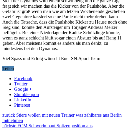
Sicht der Dynamos wird einem schwindelig und die ganze Liga
fragt sich wir machen das die Kicker von der Paulshöhe. Aber die
Gefahr ist groß wenn man wie am letzten Wochenende geschehen
zwei Gegentore kassiert so eine Partie nicht mehr drehen kann.
Auch die Tatsache, dass die Paulshöhe Kicker zu Hause noch ohne
Sieg sind, könnte den Aufsteiger um Torjäger Andreas Melzer
beflügeln. Bei einer Niederlage der Radtke Schützlinge könnte,
wenn es ganz schlecht läuft sogar einen Absturz bis auf Rang 11
geben. Aber meistens kommt es anders als man denkt, zu
mindestens bei den Dynamos.
Viel Spass und Erfolg wünscht Euer SN-Sport Team
Teilen
Facebook
Twitter
Google +
Stumbleupon
LinkedIn
Pinterest
zurück
Stiere wollen mit neuen Trainer was zählbares aus Berlin
mitnehmen
nächste
FCM Schwerin baut Spitzenposition aus