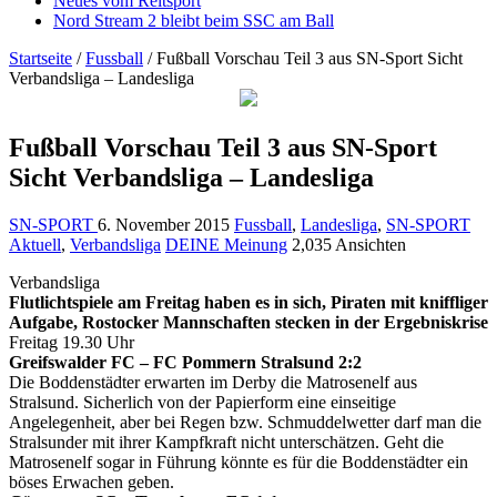
Neues vom Reitsport
Nord Stream 2 bleibt beim SSC am Ball
Startseite
/
Fussball
/
Fußball Vorschau Teil 3 aus SN-Sport Sicht
Verbandsliga – Landesliga
Fußball Vorschau Teil 3 aus SN-Sport
Sicht Verbandsliga – Landesliga
SN-SPORT
6. November 2015
Fussball
,
Landesliga
,
SN-SPORT
Aktuell
,
Verbandsliga
DEINE Meinung
2,035 Ansichten
Verbandsliga
Flutlichtspiele am Freitag haben es in sich, Piraten mit kniffliger
Aufgabe, Rostocker Mannschaften stecken in der Ergebniskrise
Freitag 19.30 Uhr
Greifswalder FC – FC Pommern Stralsund 2:2
Die Boddenstädter erwarten im Derby die Matrosenelf aus
Stralsund. Sicherlich von der Papierform eine einseitige
Angelegenheit, aber bei Regen bzw. Schmuddelwetter darf man die
Stralsunder mit ihrer Kampfkraft nicht unterschätzen. Geht die
Matrosenelf sogar in Führung könnte es für die Boddenstädter ein
böses Erwachen geben.