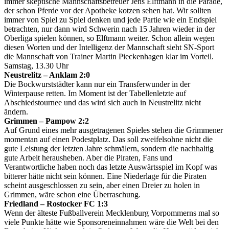
immer skeptische Mannschaftsbetreuer Jens Elftmann in die Parade,
der schon Pferde vor der Apotheke kotzen sehen hat. Wir sollten
immer von Spiel zu Spiel denken und jede Partie wie ein Endspiel
betrachten, nur dann wird Schwerin nach 15 Jahren wieder in der
Oberliga spielen können, so Elftmann weiter. Schon allein wegen
diesen Worten und der Intelligenz der Mannschaft sieht SN-Sport
die Mannschaft von Trainer Martin Pieckenhagen klar im Vorteil.
Samstag, 13.30 Uhr
Neustrelitz – Anklam 2:0
Die Bockwurststädter kann nur ein Transferwunder in der
Winterpause retten. Im Moment ist der Tabellenletzte auf
Abschiedstournee und das wird sich auch in Neustrelitz nicht
ändern.
Grimmen – Pampow 2:2
Auf Grund eines mehr ausgetragenen Spieles stehen die Grimmener
momentan auf einen Podestplatz. Das soll zweifelsohne nicht die
gute Leistung der letzten Jahre schmälern, sondern die nachhaltig
gute Arbeit herausheben. Aber die Piraten, Fans und
Verantwortliche haben noch das letzte Auswärtsspiel im Kopf was
bitterer hätte nicht sein können. Eine Niederlage für die Piraten
scheint ausgeschlossen zu sein, aber einen Dreier zu holen in
Grimmen, wäre schon eine Überraschung.
Friedland – Rostocker FC 1:3
Wenn der älteste Fußballverein Mecklenburg Vorpommerns mal so
viele Punkte hätte wie Sponsoreneinnahmen wäre die Welt bei den