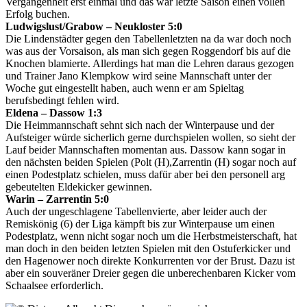
Vergangenheit erst einmal und das war letzte Saison einen vollen
Erfolg buchen.
Ludwigslust/Grabow – Neukloster 5:0
Die Lindenstädter gegen den Tabellenletzten na da war doch noch
was aus der Vorsaison, als man sich gegen Roggendorf bis auf die
Knochen blamierte. Allerdings hat man die Lehren daraus gezogen
und Trainer Jano Klempkow wird seine Mannschaft unter der
Woche gut eingestellt haben, auch wenn er am Spieltag
berufsbedingt fehlen wird.
Eldena – Dassow 1:3
Die Heimmannschaft sehnt sich nach der Winterpause und der
Aufsteiger würde sicherlich gerne durchspielen wollen, so sieht der
Lauf beider Mannschaften momentan aus. Dassow kann sogar in
den nächsten beiden Spielen (Polt (H),Zarrentin (H) sogar noch auf
einen Podestplatz schielen, muss dafür aber bei den personell arg
gebeutelten Eldekicker gewinnen.
Warin – Zarrentin 5:0
Auch der ungeschlagene Tabellenvierte, aber leider auch der
Remiskönig (6) der Liga kämpft bis zur Winterpause um einen
Podestplatz, wenn nicht sogar noch um die Herbstmeisterschaft, hat
man doch in den beiden letzten Spielen mit den Ostuferkicker und
den Hagenower noch direkte Konkurrenten vor der Brust. Dazu ist
aber ein souveräner Dreier gegen die unberechenbaren Kicker vom
Schaalsee erforderlich.