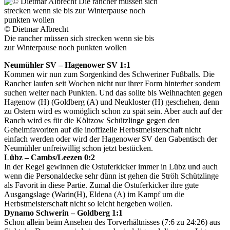
© Dietmar Albrecht
Die rancher müssen sich strecken wenn sie bis
zur Winterpause noch punkten wollen
Neumühler SV – Hagenower SV 1:1
Kommen wir nun zum Sorgenkind des Schweriner Fußballs. Die
Rancher laufen seit Wochen nicht nur ihrer Form hinterher sondern
suchen weiter nach Punkten. Und das sollte bis Weihnachten gegen
Hagenow (H) (Goldberg (A) und Neukloster (H) geschehen, denn
zu Ostern wird es womöglich schon zu spät sein. Aber auch auf der
Ranch wird es für die Költzow Schützlinge gegen den
Geheimfavoriten auf die inoffizelle Herbstmeisterschaft nicht
einfach werden oder wird der Hagenower SV den Gabentisch der
Neumühler unfreiwillig schon jetzt bestücken.
Lübz – Cambs/Leezen 0:2
In der Regel gewinnen die Ostuferkicker immer in Lübz und auch
wenn die Personaldecke sehr dünn ist gehen die Ströh Schützlinge
als Favorit in diese Partie. Zumal die Ostuferkicker ihre gute
Ausgangslage (Warin(H), Eldena (A) im Kampf um die
Herbstmeisterschaft nicht so leicht hergeben wollen.
Dynamo Schwerin – Goldberg 1:1
Schon allein beim Ansehen des Torverhältnisses (7:6 zu 24:26) aus