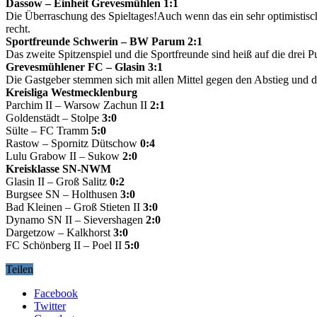
Dassow – Einheit Grevesmühlen 1:1
Die Überraschung des Spieltages!Auch wenn das ein sehr optimistisch
recht.
Sportfreunde Schwerin – BW Parum 2:1
Das zweite Spitzenspiel und die Sportfreunde sind heiß auf die drei
Grevesmühlener FC – Glasin 3:1
Die Gastgeber stemmen sich mit allen Mittel gegen den Abstieg und 
Kreisliga Westmecklenburg
Parchim II – Warsow Zachun II
2:1
Goldenstädt – Stolpe
3:0
Sülte – FC Tramm
5:0
Rastow – Spornitz Dütschow
0:4
Lulu Grabow II – Sukow
2:0
Kreisklasse SN-NWM
Glasin II – Groß Salitz
0:2
Burgsee SN – Holthusen
3:0
Bad Kleinen – Groß Stieten II
3:0
Dynamo SN II – Sievershagen
2:0
Dargetzow – Kalkhorst
3:0
FC Schönberg II – Poel II
5:0
Teilen
Facebook
Twitter