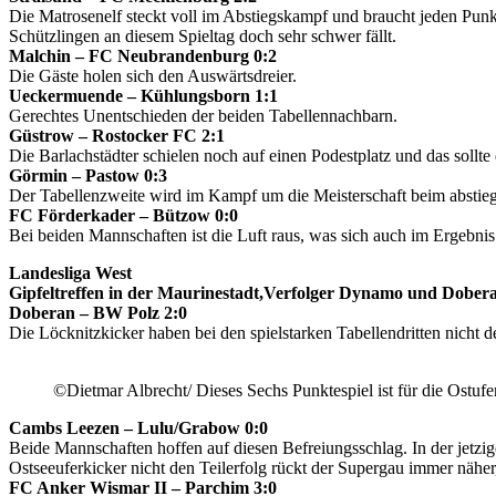
Die Matrosenelf steckt voll im Abstiegskampf und braucht jeden Pun
Schützlingen an diesem Spieltag doch sehr schwer fällt.
Malchin – FC Neubrandenburg 0:2
Die Gäste holen sich den Auswärtsdreier.
Ueckermuende – Kühlungsborn 1:1
Gerechtes Unentschieden der beiden Tabellennachbarn.
Güstrow – Rostocker FC 2:1
Die Barlachstädter schielen noch auf einen Podestplatz und das sollt
Görmin – Pastow 0:3
Der Tabellenzweite wird im Kampf um die Meisterschaft beim abstieg
FC Förderkader – Bützow 0:0
Bei beiden Mannschaften ist die Luft raus, was sich auch im Ergebnis
Landesliga West
Gipfeltreffen in der Maurinestadt,Verfolger Dynamo und Dober
Doberan – BW Polz 2:0
Die Löcknitzkicker haben bei den spielstarken Tabellendritten nicht
©Dietmar Albrecht/ Dieses Sechs Punktespiel ist für die Ostuf
Cambs Leezen – Lulu/Grabow 0:0
Beide Mannschaften hoffen auf diesen Befreiungsschlag. In der jetzi
Ostseeuferkicker nicht den Teilerfolg rückt der Supergau immer nähe
FC Anker Wismar II – Parchim 3:0