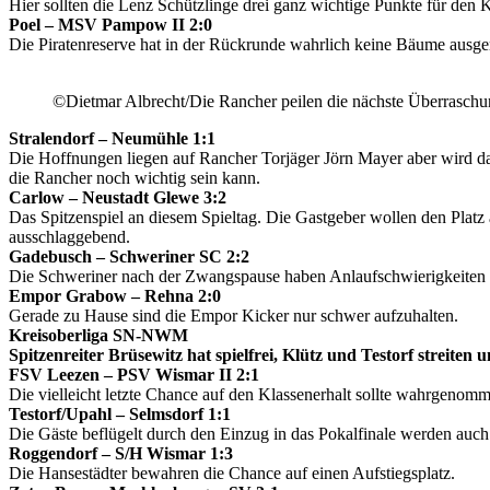
Hier sollten die Lenz Schützlinge drei ganz wichtige Punkte für den 
Poel – MSV Pampow II 2:0
Die Piratenreserve hat in der Rückrunde wahrlich keine Bäume ausger
©Dietmar Albrecht/Die Rancher peilen die nächste Überraschu
Stralendorf – Neumühle 1:1
Die Hoffnungen liegen auf Rancher Torjäger Jörn Mayer aber wird das
die Rancher noch wichtig sein kann.
Carlow – Neustadt Glewe 3:2
Das Spitzenspiel an diesem Spieltag. Die Gastgeber wollen den Platz
ausschlaggebend.
Gadebusch – Schweriner SC 2:2
Die Schweriner nach der Zwangspause haben Anlaufschwierigkeiten u
Empor Grabow – Rehna 2:0
Gerade zu Hause sind die Empor Kicker nur schwer aufzuhalten.
Kreisoberliga SN-NWM
Spitzenreiter Brüsewitz hat spielfrei, Klütz und Testorf streiten
FSV Leezen – PSV Wismar II 2:1
Die vielleicht letzte Chance auf den Klassenerhalt sollte wahrgenom
Testorf/Upahl – Selmsdorf 1:1
Die Gäste beflügelt durch den Einzug in das Pokalfinale werden auch
Roggendorf – S/H Wismar 1:3
Die Hansestädter bewahren die Chance auf einen Aufstiegsplatz.