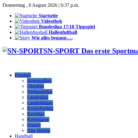
Donnerstag , 6 August 2026 | 6:37 p.m.
Startseite
Videothek
Bundesliga 17/18 Tippspiel
Hallenfußball
Wie alles begann….
SN-SPORT Das erste Sportm
Fussball
Regionalliga
Oberliga
Verbandsliga
Landesliga
Landesklasse
Kreisoberliga
Kreisliga
Kreisklasse
Frauen
Alte Herren
Handball