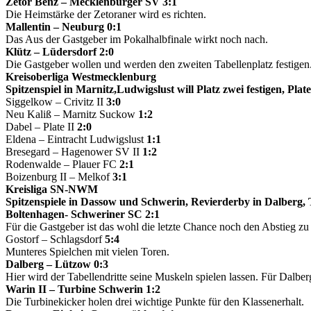
Zetor Benz – Mecklenburger SV 3:1
Die Heimstärke der Zetoraner wird es richten.
Mallentin – Neuburg 0:1
Das Aus der Gastgeber im Pokalhalbfinale wirkt noch nach.
Klütz – Lüdersdorf 2:0
Die Gastgeber wollen und werden den zweiten Tabellenplatz festigen
Kreisoberliga Westmecklenburg
Spitzenspiel in Marnitz,Ludwigslust will Platz zwei festigen, Plat
Siggelkow – Crivitz II
3:0
Neu Kaliß – Marnitz Suckow
1:2
Dabel – Plate II
2:0
Eldena – Eintracht Ludwigslust
1:1
Bresegard – Hagenower SV II
1:2
Rodenwalde – Plauer FC
2:1
Boizenburg II – Melkof
3:1
Kreisliga SN-NWM
Spitzenspiele in Dassow und Schwerin, Revierderby in Dalberg, T
Boltenhagen- Schweriner SC 2:1
Für die Gastgeber ist das wohl die letzte Chance noch den Abstieg zu
Gostorf – Schlagsdorf
5:4
Munteres Spielchen mit vielen Toren.
Dalberg – Lützow 0:3
Hier wird der Tabellendritte seine Muskeln spielen lassen. Für Dalb
Warin II – Turbine Schwerin 1:2
Die Turbinekicker holen drei wichtige Punkte für den Klassenerhalt.