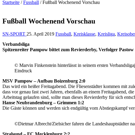
Startseite
/
Fussball
/
Fußball Wochenend Vorschau
Fußball Wochenend Vorschau
SN-SPORT
25. April 2019
Fussball
,
Kreisklasse
,
Kreisliga
,
Kreisober
Verbandsliga
Spitzenreiter Pampow bittet zum Revierderby, Verfolger Pastow
© Marvin Finkenstein hinterlässt in seinem ersten Verbandsligaj
Eindruck
MSV Pampow – Aufbau Boizenburg 2:0
Das wird ein heißer Freitagabend. Die Fliesenstädter kommen mit zuletz
dass vor genau fast zwei Jahren, ebenfalls an einem Freitagabend, die
Arbeitstag gelaufen sind, sollte man dieses Revierderby für sich ents
Hanse Neubrandenburg – Grimmen 1:2
Die Gäste können und werden sich endgültig vom Abstiegskampf ver
©Dietmar Albrecht/Zielsicher fahren die Landeshauptstädter na
Stralsund – FC Mecklenburg 2:2