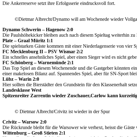
Die Ankerreserve setzt ihre Erfolgsserie eindrucksvoll fort.
©Dietmar Albrecht/Dynamo will am Wochenede wieder Vollga
Dynamo Schwerin – Hagenow 2:0
Die Paulshöhekicker bleiben auch nach diesem Spieltag weiterhin zu
Plate – Graal Müritz 1:1
Die spielstarken Gäste kommen mit einer Niederlagenserie von vier Sp
FC Mecklenburg II – PSV Wismar 2:2
Ein schnelles ansehnliches Spiel, aber einen Sieger wird es nicht gebe
FC Schönberg – Warnemünde 2:1
Das Top Spiel an diesem Wochenende und die Gastgeber könnten eine
einer makelosen Bilanz auf. Spannendes Spiel, aber für SN-Sport blei
Lübz – Warin 2:0
Hier sollten die Bierstädter den Grundstein für den Klassenerhalt setz
Landesklasse West
Spitzenreiter Zarrentin wieder Zuschauer,Carlow kann kurzeiti
© Dietmar Albrecht/Crivitz ist wieder in der Spur
Crivitz – Warsow 2:0
Die Rückrunde bleibt für die Warsower wie verhext, heisst die Gäste
Wittenburg – Groß Stieten 2:1