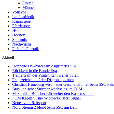
Frauen
Männer
Volleyball
Leichtathletik
Kampfsport
Pferdesport
H²0
Hockey
Sportmix
Nachwuchs
Fußball-Chronik
Aktuell
Doppelte US-Power im Angriff des SSC
Rückkehr in die Bundesliga
Trainerteam der Piraten geht weiter voran
Fragezeichen auf der Diagonalposition
Christian Hüneburg wird neuer Geschäftsführer beim SSC Pa
Brasilianischer Stürmer wechselt zum FCM
Maximilian Böttcher hält weiter den Kasten sauber
FCM Kapitän Tino Witkowski setzt Signal
Neues vom Reitsport
Nord Stream 2 bleibt beim SSC am Ball