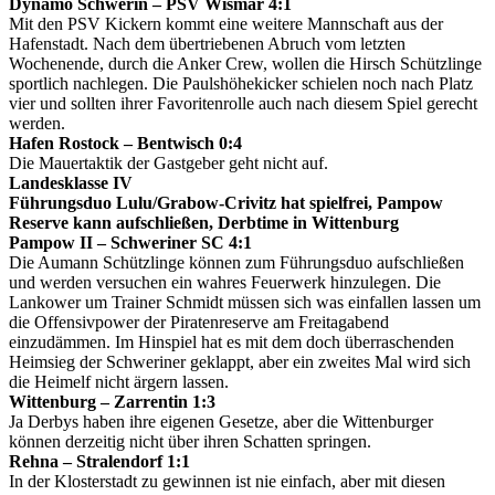
Dynamo Schwerin – PSV Wismar 4:1
Mit den PSV Kickern kommt eine weitere Mannschaft aus der
Hafenstadt. Nach dem übertriebenen Abruch vom letzten
Wochenende, durch die Anker Crew, wollen die Hirsch Schützlinge
sportlich nachlegen. Die Paulshöhekicker schielen noch nach Platz
vier und sollten ihrer Favoritenrolle auch nach diesem Spiel gerecht
werden.
Hafen Rostock – Bentwisch 0:4
Die Mauertaktik der Gastgeber geht nicht auf.
Landesklasse IV
Führungsduo Lulu/Grabow-Crivitz hat spielfrei, Pampow
Reserve kann aufschließen, Derbtime in Wittenburg
Pampow II – Schweriner SC 4:1
Die Aumann Schützlinge können zum Führungsduo aufschließen
und werden versuchen ein wahres Feuerwerk hinzulegen. Die
Lankower um Trainer Schmidt müssen sich was einfallen lassen um
die Offensivpower der Piratenreserve am Freitagabend
einzudämmen. Im Hinspiel hat es mit dem doch überraschenden
Heimsieg der Schweriner geklappt, aber ein zweites Mal wird sich
die Heimelf nicht ärgern lassen.
Wittenburg – Zarrentin 1:3
Ja Derbys haben ihre eigenen Gesetze, aber die Wittenburger
können derzeitig nicht über ihren Schatten springen.
Rehna – Stralendorf 1:1
In der Klosterstadt zu gewinnen ist nie einfach, aber mit diesen