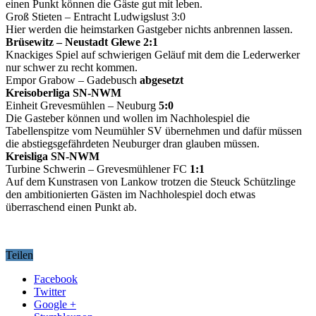
einen Punkt können die Gäste gut mit leben.
Groß Stieten – Entracht Ludwigslust 3:0
Hier werden die heimstarken Gastgeber nichts anbrennen lassen.
Brüsewitz – Neustadt Glewe 2:1
Knackiges Spiel auf schwierigen Geläuf mit dem die Lederwerker
nur schwer zu recht kommen.
Empor Grabow – Gadebusch
abgesetzt
Kreisoberliga SN-NWM
Einheit Grevesmühlen – Neuburg
5:0
Die Gasteber können und wollen im Nachholespiel die
Tabellenspitze vom Neumühler SV übernehmen und dafür müssen
die abstiegsgefährdeten Neuburger dran glauben müssen.
Kreisliga SN-NWM
Turbine Schwerin – Grevesmühlener FC
1:1
Auf dem Kunstrasen von Lankow trotzen die Steuck Schützlinge
den ambitionierten Gästen im Nachholespiel doch etwas
überraschend einen Punkt ab.
Teilen
Facebook
Twitter
Google +