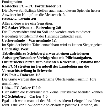
Punktgewinn.
Rostocker FC – FC Förderkader 3:1
Die Dowe Schützlinge bleiben auch nach diesem Spiel ein heißer
Anwärter im Kampf um die Meisterschaft.
Pastow – Görmin 4:0
Alles andere wäre eine Sensation.
FC Anker Wismar – Boizenburg 2:0
Die Fliesenstädter sind im Soll und werden auch mit dieser
Niederlage trotzdem mit der Hinrunde zufrieden sein.
Ueckermünde – Warnemünde 1:1
Im Spiel der beiden Tabellennachbarn wird es keinen Sieger geben.
Landesliga West
Tabellenführer Schönberg erwartet einen zufriedenen
Aufsteiger,Rostocker Verfolgerduo mit Pflichtaufgaben,
Ostuferkicker bitten zum brisanten Kellerduell, Dynamo und
der FCM streiten im Fernduell der Landesliga um die
Vormachtsstellung in Schwerin
BW Polz – Doberan 1:3
Die Gäste werden ihre spielerische Überlegenheit auch in Tore
ummünzen.
Lübz – FC Anker II 2:0
Hier sollten die Bierbrauer ihre kleine Durtstrecke beenden können.
FC Schönberg – Carlow 4:0
Egal auch wenn man bei den Maurinestädtern Lehrgeld bezahlen
wird. Eine von SN-Sport nie so erwartete positive Hinrunde, da