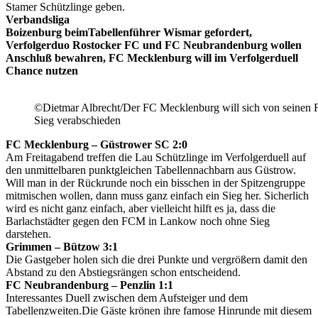
Stamer Schützlinge geben.
Verbandsliga
Boizenburg beimTabellenführer Wismar gefordert,
Verfolgerduo Rostocker FC und FC Neubrandenburg wollen
Anschluß bewahren, FC Mecklenburg will im Verfolgerduell
Chance nutzen
©Dietmar Albrecht/Der FC Mecklenburg will sich von seinen 
Sieg verabschieden
FC Mecklenburg – Güstrower SC 2:0
Am Freitagabend treffen die Lau Schützlinge im Verfolgerduell auf
den unmittelbaren punktgleichen Tabellennachbarn aus Güstrow.
Will man in der Rückrunde noch ein bisschen in der Spitzengruppe
mitmischen wollen, dann muss ganz einfach ein Sieg her. Sicherlich
wird es nicht ganz einfach, aber vielleicht hilft es ja, dass die
Barlachstädter gegen den FCM in Lankow noch ohne Sieg
darstehen.
Grimmen – Bützow 3:1
Die Gastgeber holen sich die drei Punkte und vergrößern damit den
Abstand zu den Abstiegsrängen schon entscheidend.
FC Neubrandenburg – Penzlin 1:1
Interessantes Duell zwischen dem Aufsteiger und dem
Tabellenzweiten.Die Gäste krönen ihre famose Hinrunde mit diesem