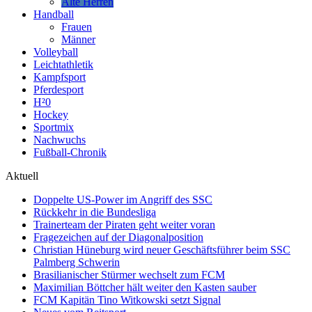
Alte Herren
Handball
Frauen
Männer
Volleyball
Leichtathletik
Kampfsport
Pferdesport
H²0
Hockey
Sportmix
Nachwuchs
Fußball-Chronik
Aktuell
Doppelte US-Power im Angriff des SSC
Rückkehr in die Bundesliga
Trainerteam der Piraten geht weiter voran
Fragezeichen auf der Diagonalposition
Christian Hüneburg wird neuer Geschäftsführer beim SSC
Palmberg Schwerin
Brasilianischer Stürmer wechselt zum FCM
Maximilian Böttcher hält weiter den Kasten sauber
FCM Kapitän Tino Witkowski setzt Signal