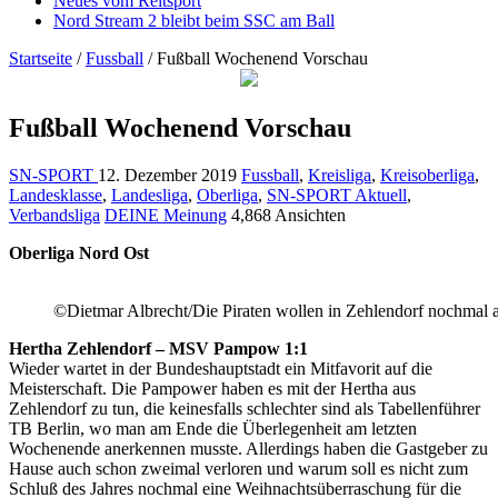
Neues vom Reitsport
Nord Stream 2 bleibt beim SSC am Ball
Startseite
/
Fussball
/
Fußball Wochenend Vorschau
Fußball Wochenend Vorschau
SN-SPORT
12. Dezember 2019
Fussball
,
Kreisliga
,
Kreisoberliga
,
Landesklasse
,
Landesliga
,
Oberliga
,
SN-SPORT Aktuell
,
Verbandsliga
DEINE Meinung
4,868 Ansichten
Oberliga Nord Ost
©Dietmar Albrecht/Die Piraten wollen in Zehlendorf nochmal a
Hertha Zehlendorf – MSV Pampow 1:1
Wieder wartet in der Bundeshauptstadt ein Mitfavorit auf die
Meisterschaft. Die Pampower haben es mit der Hertha aus
Zehlendorf zu tun, die keinesfalls schlechter sind als Tabellenführer
TB Berlin, wo man am Ende die Überlegenheit am letzten
Wochenende anerkennen musste. Allerdings haben die Gastgeber zu
Hause auch schon zweimal verloren und warum soll es nicht zum
Schluß des Jahres nochmal eine Weihnachtsüberraschung für die