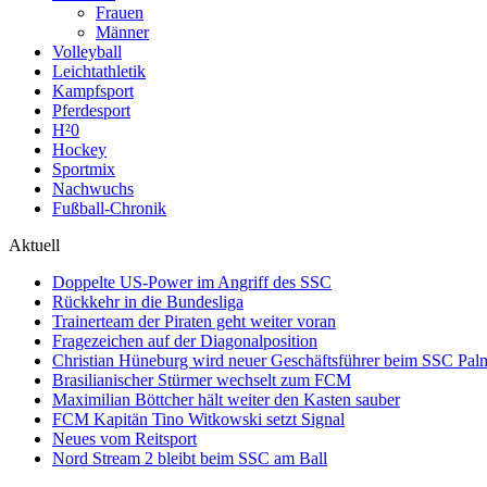
Frauen
Männer
Volleyball
Leichtathletik
Kampfsport
Pferdesport
H²0
Hockey
Sportmix
Nachwuchs
Fußball-Chronik
Aktuell
Doppelte US-Power im Angriff des SSC
Rückkehr in die Bundesliga
Trainerteam der Piraten geht weiter voran
Fragezeichen auf der Diagonalposition
Christian Hüneburg wird neuer Geschäftsführer beim SSC Pa
Brasilianischer Stürmer wechselt zum FCM
Maximilian Böttcher hält weiter den Kasten sauber
FCM Kapitän Tino Witkowski setzt Signal
Neues vom Reitsport
Nord Stream 2 bleibt beim SSC am Ball