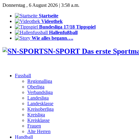
Donnerstag , 6 August 2026 | 3:58 a.m.
Startseite
Videothek
Bundesliga 17/18 Tippspiel
Hallenfußball
Wie alles begann….
SN-SPORT Das erste Sportm
Fussball
Regionalliga
Oberliga
Verbandsliga
Landesliga
Landesklasse
Kreisoberliga
Kreisliga
Kreisklasse
Frauen
Alte Herren
Handball