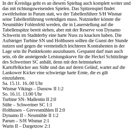
In der Kreisliga geht es an diesem Spieltag auch komplett weiter und
das mit richtungsweisenden Spielen. Das Spitzenspiel findet
zweifelsohne in Parum statt, wo der Tabellenführer S/H Wismar
seine Tabellenführung verteidigen muss. Nutznießer könnte die
Neumühler Fohlenfeld werden, die in Lauerstellung auf die
Tabellenspitze bereit stehen, aber mit der Reserve von Dynamo
Schwerin im Stadtderby eine harte Nuss zu knacken haben. Die
Aufsteiger Turbine SN und Holthusen sollten die Gunst der Stunde
nutzen und gegen die vermeintlich leichteren Kontrahenten in der
Lage sein ihr Punktekonto auszubauen. Gespannt darf man auch
sein, ob die ansteigende Leistungskurve für die Heckel Schützlinge
des Schweriner SC anhält, denn mit den heimstarken
Kartoffelkicker aus Sülte und das auf deren Geläuf, wartet auf die
Lankower Kicker eine schwierige harte Ernte, die es gilt
einzufahren.
Sa. 15.11. 16..00 Uhr
Wismar Vikings – Dassow II 1:2
So. 16.11. 13.00 Uhr
Turbine SN- Mallentin II 2:0
Sülte – Schweriner SC 1:1
Holthusen – Grevesmühlen II 2:0
Dynamo II – Neumühle II 1:2
Parum – S/H Wismar 2:1
Warin II – Dargetzow 2:1