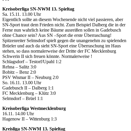
Kreisoberliga SN-NWM 13. Spieltag
Sa. 15.11. 13.00 Uhr
Eigentlich sollte an diesem Wochenende nicht viel passieren, aber
SN-Sport traut dem Frieden nicht. Zum Beispiel Dalberg die in der
Ferne nun wahrlich keine Bäume ausreißen sollen in Gadebusch
ohne Chance sein? Aus SN –Sport die erste Überraschung!
Spitzenreiter Selmsdorf spielt gegen die unangenehm zu spielenden
Brüeler und auch da sieht SN-Sport eine Überraschung im Haus
stehen, so dass normalerweise der Dritte der FC Mecklenburg
Schwerin II sich freuen könnte. Normalerweise !
Schlagsdorf – Testorf/Upahl 1:2
Rehna – Salitz 3:0
Bobitz – Benz 2:0
PSV Wismar II – Neuburg 2:0
So. 16.11. 13.00 Uhr
Gadebusch II – Dalberg 1:1
FC Mecklenburg – Klütz 3:0
Selmsdorf – Brüel 1:1
Kreisoberliga Westmecklenburg
16.11. 14.00 Uhr
Hagenow II – Wittenburg 1:3
Kreisliga SN-NWM 13. Spieltag