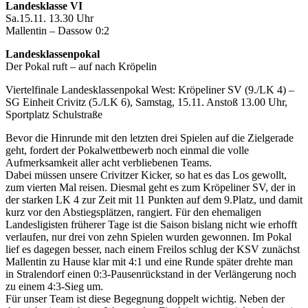
Landesklasse VI
Sa.15.11. 13.30 Uhr
Mallentin – Dassow 0:2
Landesklassenpokal
Der Pokal ruft – auf nach Kröpelin
Viertelfinale Landesklassenpokal West: Kröpeliner SV (9./LK 4) –
SG Einheit Crivitz (5./LK 6), Samstag, 15.11. Anstoß 13.00 Uhr,
Sportplatz Schulstraße
Bevor die Hinrunde mit den letzten drei Spielen auf die Zielgerade
geht, fordert der Pokalwettbewerb noch einmal die volle
Aufmerksamkeit aller acht verbliebenen Teams.
Dabei müssen unsere Crivitzer Kicker, so hat es das Los gewollt,
zum vierten Mal reisen. Diesmal geht es zum Kröpeliner SV, der in
der starken LK 4 zur Zeit mit 11 Punkten auf dem 9.Platz, und damit
kurz vor den Abstiegsplätzen, rangiert. Für den ehemaligen
Landesligisten früherer Tage ist die Saison bislang nicht wie erhofft
verlaufen, nur drei von zehn Spielen wurden gewonnen. Im Pokal
lief es dagegen besser, nach einem Freilos schlug der KSV zunächst
Mallentin zu Hause klar mit 4:1 und eine Runde später drehte man
in Stralendorf einen 0:3-Pausenrückstand in der Verlängerung noch
zu einem 4:3-Sieg um.
Für unser Team ist diese Begegnung doppelt wichtig. Neben der