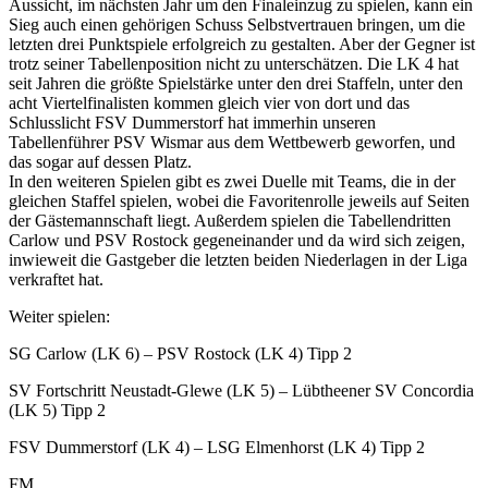
Aussicht, im nächsten Jahr um den Finaleinzug zu spielen, kann ein
Sieg auch einen gehörigen Schuss Selbstvertrauen bringen, um die
letzten drei Punktspiele erfolgreich zu gestalten. Aber der Gegner ist
trotz seiner Tabellenposition nicht zu unterschätzen. Die LK 4 hat
seit Jahren die größte Spielstärke unter den drei Staffeln, unter den
acht Viertelfinalisten kommen gleich vier von dort und das
Schlusslicht FSV Dummerstorf hat immerhin unseren
Tabellenführer PSV Wismar aus dem Wettbewerb geworfen, und
das sogar auf dessen Platz.
In den weiteren Spielen gibt es zwei Duelle mit Teams, die in der
gleichen Staffel spielen, wobei die Favoritenrolle jeweils auf Seiten
der Gästemannschaft liegt. Außerdem spielen die Tabellendritten
Carlow und PSV Rostock gegeneinander und da wird sich zeigen,
inwieweit die Gastgeber die letzten beiden Niederlagen in der Liga
verkraftet hat.
Weiter spielen:
SG Carlow (LK 6) – PSV Rostock (LK 4) Tipp 2
SV Fortschritt Neustadt-Glewe (LK 5) – Lübtheener SV Concordia
(LK 5) Tipp 2
FSV Dummerstorf (LK 4) – LSG Elmenhorst (LK 4) Tipp 2
FM