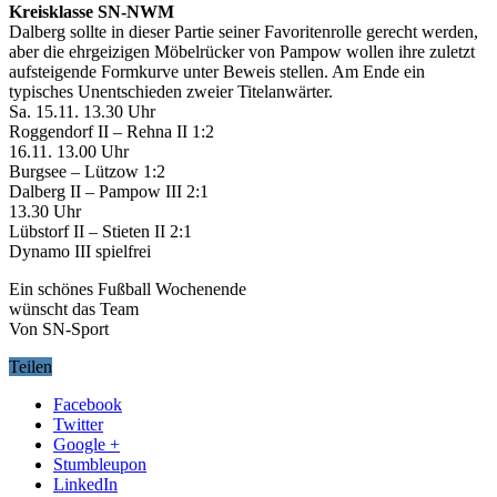
Kreisklasse SN-NWM
Dalberg sollte in dieser Partie seiner Favoritenrolle gerecht werden,
aber die ehrgeizigen Möbelrücker von Pampow wollen ihre zuletzt
aufsteigende Formkurve unter Beweis stellen. Am Ende ein
typisches Unentschieden zweier Titelanwärter.
Sa. 15.11. 13.30 Uhr
Roggendorf II – Rehna II 1:2
16.11. 13.00 Uhr
Burgsee – Lützow 1:2
Dalberg II – Pampow III 2:1
13.30 Uhr
Lübstorf II – Stieten II 2:1
Dynamo III spielfrei
Ein schönes Fußball Wochenende
wünscht das Team
Von SN-Sport
Teilen
Facebook
Twitter
Google +
Stumbleupon
LinkedIn