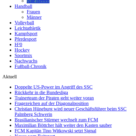
Alte Herren
Handball
Frauen
Männer
Volleyball
Leichtathletik
Kampfsport
Pferdesport
H²0
Hockey
Sportmix
Nachwuchs
Fußball-Chronik
Aktuell
Doppelte US-Power im Angriff des SSC
Rückkehr in die Bundesliga
Trainerteam der Piraten geht weiter voran
Fragezeichen auf der Diagonalposition
Christian Hüneburg wird neuer Geschäftsführer beim SSC
Palmberg Schwerin
Brasilianischer Stürmer wechselt zum FCM
Maximilian Böttcher hält weiter den Kasten sauber
FCM Kapitän Tino Witkowski setzt Signal