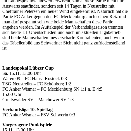
im Landespokalwettbewerb erwischt, zumal diese Partie nicht nur
Auswärts stattfindet, sondern seit 14 Tagen in Neustrelitz mit
Cheftrainer Petersen ein neuer Wind eingekehrt ist. Natürlich hat die
Partie FC Anker gegen den FC Mecklenburg auch seinen Reiz und
man darf gespannt sein wie beide Mannschaften diese Partie
angehen werden. Im Auftaktspiel der Verbandsligasaison trennten
sich beide 1:1 Unentschieden und auch im aktuellen Ligabetrieb
sind beide Mannschaften messerscharfe Kontrahenten, auch wenn
das Tabellenbild aus Schweriner Sicht nicht ganz zufriedenstellend
ist.
Landespokal Lübzer Cup
Sa. 15.11. 13.00 Uhr
Waren 09 – FC Hansa Rostock 0:3
TSG Neustrelitz – FC Schönberg 1:2
FC Anker Wismar – FC Mecklenburg SN 1:1 n. E 4:5
15.00 Uhr
Greifswalder SV – Malchower SV 1:3
Verbandsliga 10. Spieltag
FC Anker Wismar – FSV Schwerin 0:3
Vorgezogene Punktspiele
15.11. 13.30 Uhr