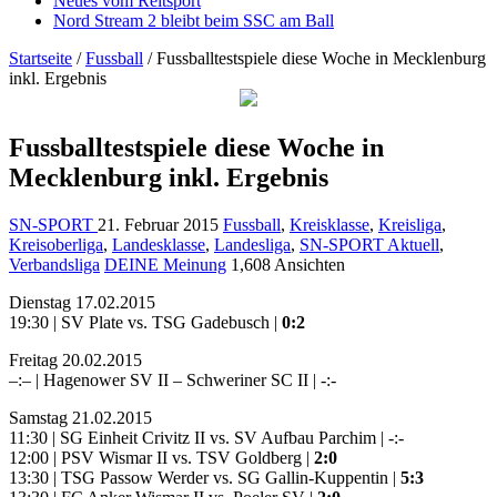
Neues vom Reitsport
Nord Stream 2 bleibt beim SSC am Ball
Startseite
/
Fussball
/
Fussballtestspiele diese Woche in Mecklenburg
inkl. Ergebnis
Fussballtestspiele diese Woche in
Mecklenburg inkl. Ergebnis
SN-SPORT
21. Februar 2015
Fussball
,
Kreisklasse
,
Kreisliga
,
Kreisoberliga
,
Landesklasse
,
Landesliga
,
SN-SPORT Aktuell
,
Verbandsliga
DEINE Meinung
1,608 Ansichten
Dienstag 17.02.2015
19:30 | SV Plate vs. TSG Gadebusch |
0:2
Freitag 20.02.2015
–:– | Hagenower SV II – Schweriner SC II | -:-
Samstag 21.02.2015
11:30 | SG Einheit Crivitz II vs. SV Aufbau Parchim | -:-
12:00 | PSV Wismar II vs. TSV Goldberg |
2:0
13:30 | TSG Passow Werder vs. SG Gallin-Kuppentin |
5:3