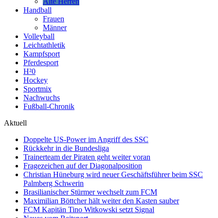
Alte Herren
Handball
Frauen
Männer
Volleyball
Leichtathletik
Kampfsport
Pferdesport
H²0
Hockey
Sportmix
Nachwuchs
Fußball-Chronik
Aktuell
Doppelte US-Power im Angriff des SSC
Rückkehr in die Bundesliga
Trainerteam der Piraten geht weiter voran
Fragezeichen auf der Diagonalposition
Christian Hüneburg wird neuer Geschäftsführer beim SSC
Palmberg Schwerin
Brasilianischer Stürmer wechselt zum FCM
Maximilian Böttcher hält weiter den Kasten sauber
FCM Kapitän Tino Witkowski setzt Signal