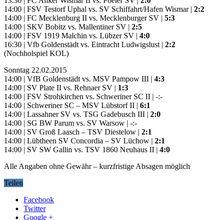
13:30 | FC Anker Wismar II vs. Poeler SV |
2:0
14:00 | FSV Testorf Uphal vs. SV Schiffahrt/Hafen Wismar |
2:2
14:00 | FC Mecklenburg II vs. Mecklenburger SV |
5:3
14:00 | SKV Bobitz vs. Mallentiner SV |
2:5
14:00 | FSV 1919 Malchin vs. Lübzer SV |
4:0
16:30 | Vfb Goldenstädt vs. Eintracht Ludwigslust |
2:2
(Nochholspiel KOL)
Sonntag 22.02.2015
14:00 | VfB Goldenstädt vs. MSV Pampow III |
4:3
14:00 | SV Plate II vs. Rehnaer SV |
1:3
14:00 | FSV Strohkirchen vs. Schweriner SC II | -:-
14:00 | Schweriner SC – MSV Lübstorf II |
6:1
14:00 | Lassahner SV vs. TSG Gadebusch III |
2:0
14:00 | SG BW Parum vs. SV Warsow | -:-
14:00 | SV Groß Laasch – TSV Diestelow |
2:1
14:00 | Lübtheen SV Concordia – SV Lüchow |
2:1
14:00 | SV SW Gallin vs. TSV 1860 Neuhaus II |
4:0
Alle Angaben ohne Gewähr – kurzfristige Absagen möglich
Teilen
Facebook
Twitter
Google +