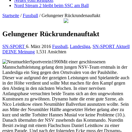
Neues vom Reitsport
Nord Stream 2 bleibt beim SSC am Ball
Startseite
/
Fussball
/
Gelungener Rückrundenauftakt
Gelungener Rückrundenauftakt
SN-SPORT
6. März 2016
Fussball
,
Landesliga
,
SN-SPORT Aktuell
DEINE Meinung
1,531 Ansichten
Mit einer geschlossenen
Mannschaftsleistung gelang dem jungen NSV-Team erstmals in der
Landesliga ein Sieg gegen den Ortsrivalen von der Paulshöhe.
Dieser war aufgrund der gezeigten Leistungen und Spielanteile auch
in der Höhe verdient und sollte Mut machen für den Kampf gegen
den Abstieg in den nächsten Wochen. In einer nervösen
Anfangsphase versuchten beide Teams sich an den ungewohnten
Kunstrasen zu gewöhnen. Dynamo hatte die erste gute Szene, als
Nico Leistikow einen Neumühler Ballverlust ausnutzen wollte. Sein
aus Mitte der Neumühler Hälfte angesetzter Heber gelang aber zu
kurz und stellte Torhüter Hannes Musial vor keine Probleme (10.).
Danach übernahm der NSV zusehends das Kommando. Nuredin
Besiri zwingt mit einem Flachschuss Daniel Leistikow zu einer
ersten Parade. Und nach der folgenden Ecke muss der Dynamo-