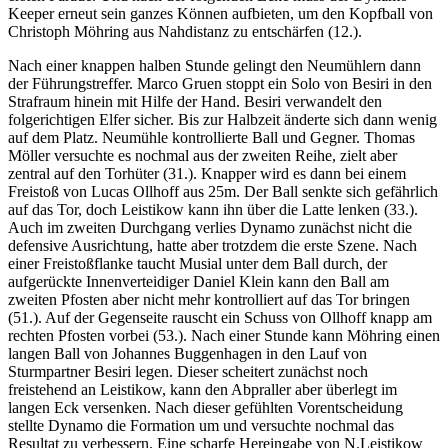
Keeper erneut sein ganzes Können aufbieten, um den Kopfball von
Christoph Möhring aus Nahdistanz zu entschärfen (12.).
Nach einer knappen halben Stunde gelingt den Neumühlern dann
der Führungstreffer. Marco Gruen stoppt ein Solo von Besiri in den
Strafraum hinein mit Hilfe der Hand. Besiri verwandelt den
folgerichtigen Elfer sicher. Bis zur Halbzeit änderte sich dann wenig
auf dem Platz. Neumühle kontrollierte Ball und Gegner. Thomas
Möller versuchte es nochmal aus der zweiten Reihe, zielt aber
zentral auf den Torhüter (31.). Knapper wird es dann bei einem
Freistoß von Lucas Ollhoff aus 25m. Der Ball senkte sich gefährlich
auf das Tor, doch Leistikow kann ihn über die Latte lenken (33.).
Auch im zweiten Durchgang verlies Dynamo zunächst nicht die
defensive Ausrichtung, hatte aber trotzdem die erste Szene. Nach
einer Freistoßflanke taucht Musial unter dem Ball durch, der
aufgerückte Innenverteidiger Daniel Klein kann den Ball am
zweiten Pfosten aber nicht mehr kontrolliert auf das Tor bringen
(51.). Auf der Gegenseite rauscht ein Schuss von Ollhoff knapp am
rechten Pfosten vorbei (53.). Nach einer Stunde kann Möhring einen
langen Ball von Johannes Buggenhagen in den Lauf von
Sturmpartner Besiri legen. Dieser scheitert zunächst noch
freistehend an Leistikow, kann den Abpraller aber überlegt im
langen Eck versenken. Nach dieser gefühlten Vorentscheidung
stellte Dynamo die Formation um und versuchte nochmal das
Resultat zu verbessern. Eine scharfe Hereingabe von N.Leistikow