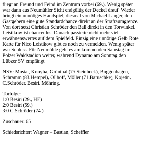
fliegt an Freund und Feind im Zentrum vorbei (69.). Wenig später
war dann aus Neumühler Sicht endgültig der Deckel drauf. Wieder
bringt ein unnötiges Handspiel, diesmal von Michael Langer, den
Gastgebern eine gute Standardchance direkt an der Strafraumgrenze.
Von dort setzt Christian Schröder den Ball direkt in den Torwinkel,
Leistikow ist chancenlos. Danach passierte nicht mehr viel
erwähnenswertes auf dem Spielfeld. Einzig eine unnötige Gelb-Rote
Karte für Nico Leistikow gibt es noch zu vermelden. Wenig später
war Schluss. Für Neumühle geht es am kommenden Samstag im
Polzer Waldstadion weiter, während Dynamo am Sonntag den
Lübzer SV empfängt.
NSV: Musial, Konyha, Grünthal (75.Steinbeck), Buggenhagen,
Schramm (83.Hempel), Ollhoff, Möller (71.Baruschke), Kojetin,
C.Schröder, Besiri, Möhring.
Torfolge:
1:0 Besiri (29., HE)
2:0 Besiri (59.)
3:0 C.Schröder (74.)
Zuschauer: 65
Schiedsrichter: Wagner – Bastian, Scheffler