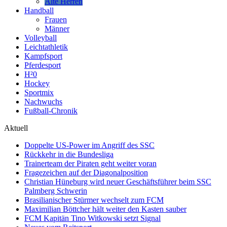
Alte Herren
Handball
Frauen
Männer
Volleyball
Leichtathletik
Kampfsport
Pferdesport
H²0
Hockey
Sportmix
Nachwuchs
Fußball-Chronik
Aktuell
Doppelte US-Power im Angriff des SSC
Rückkehr in die Bundesliga
Trainerteam der Piraten geht weiter voran
Fragezeichen auf der Diagonalposition
Christian Hüneburg wird neuer Geschäftsführer beim SSC
Palmberg Schwerin
Brasilianischer Stürmer wechselt zum FCM
Maximilian Böttcher hält weiter den Kasten sauber
FCM Kapitän Tino Witkowski setzt Signal