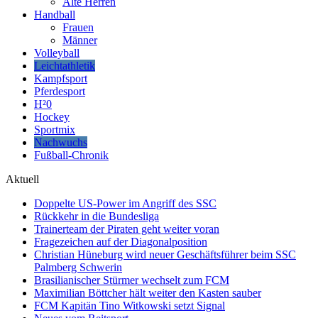
Alte Herren
Handball
Frauen
Männer
Volleyball
Leichtathletik
Kampfsport
Pferdesport
H²0
Hockey
Sportmix
Nachwuchs
Fußball-Chronik
Aktuell
Doppelte US-Power im Angriff des SSC
Rückkehr in die Bundesliga
Trainerteam der Piraten geht weiter voran
Fragezeichen auf der Diagonalposition
Christian Hüneburg wird neuer Geschäftsführer beim SSC
Palmberg Schwerin
Brasilianischer Stürmer wechselt zum FCM
Maximilian Böttcher hält weiter den Kasten sauber
FCM Kapitän Tino Witkowski setzt Signal