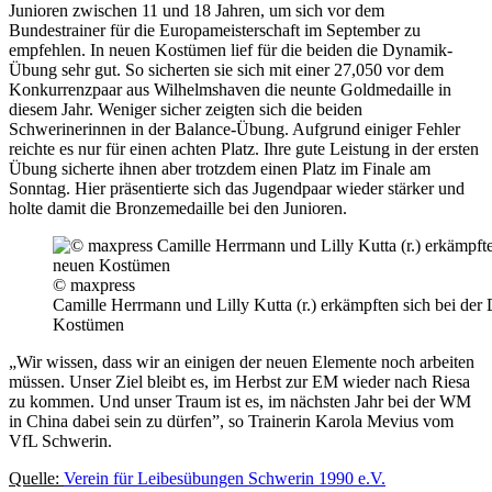
Junioren zwischen 11 und 18 Jahren, um sich vor dem
Bundestrainer für die Europameisterschaft im September zu
empfehlen. In neuen Kostümen lief für die beiden die Dynamik-
Übung sehr gut. So sicherten sie sich mit einer 27,050 vor dem
Konkurrenzpaar aus Wilhelmshaven die neunte Goldmedaille in
diesem Jahr. Weniger sicher zeigten sich die beiden
Schwerinerinnen in der Balance-Übung. Aufgrund einiger Fehler
reichte es nur für einen achten Platz. Ihre gute Leistung in der ersten
Übung sicherte ihnen aber trotzdem einen Platz im Finale am
Sonntag. Hier präsentierte sich das Jugendpaar wieder stärker und
holte damit die Bronzemedaille bei den Junioren.
© maxpress
Camille Herrmann und Lilly Kutta (r.) erkämpften sich bei de
Kostümen
„Wir wissen, dass wir an einigen der neuen Elemente noch arbeiten
müssen. Unser Ziel bleibt es, im Herbst zur EM wieder nach Riesa
zu kommen. Und unser Traum ist es, im nächsten Jahr bei der WM
in China dabei sein zu dürfen”, so Trainerin Karola Mevius vom
VfL Schwerin.
Quelle:
Verein für Leibesübungen Schwerin 1990 e.V.