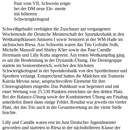
Paar vom VfL Schwerin zeigte
bei der DM neue Ele- mente
mit höherem
Schwierigkeitsgrad
Schweißgebadet verfolgten die Zuschauer am vergangenen
Wochenende die Deutsche Meisterschaft der Sportakrobatik in den
Wettkampfklassen Junioren I sowie Senioren in der WM-Halle im
sächsischen Riesa. Aus Schwerin waren das Trio Gofrahn Solh,
Michelle Mausolf und Shirley Klier sowie das Paar Camille
Herrmann und Lilly Kutta angereist. Am ersten Wettkampftag ging
es um die Bestleistung in der Dynamik-Übung. Die Dreiergruppe
startete im Seniorenbereich, welcher den höchsten
Schwierigkeitsgrad in der Sportakrobatik von den Sportlerinnen und
Sportlern verlangt. Entsprechend hatten die Mädchen mit Trainerin
Karola Mevius neue, anspruchsvollere Elemente für ihre
Choreographien eingeübt. Das Publikum war begeistert und mit
einer Wertung von 25.530 Punkten erreichten sie den dritten Platz.
Bei der Balance-Übung sowie der Kombinierten Übung am Finaltag
unterliefen ihnen dann einige Fehler. Resultat war jeweils ein vierter
Platz, der das Trio auch in der Gesamtwertung an die vierte Stelle
brachte.
Lilly und Camille waren erst im Juni Deutscher Jugendmeister
geworden und starteten in Riesa in der nächsthöheren Klasse der