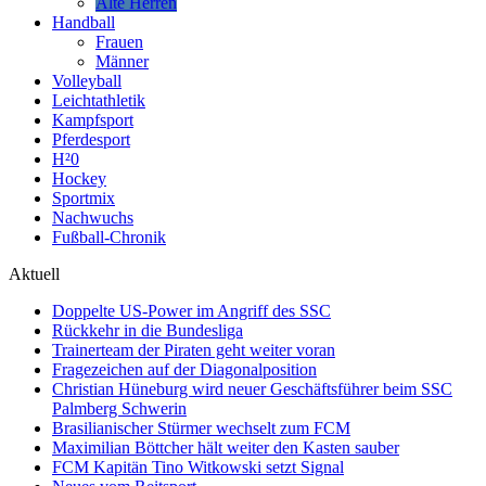
Alte Herren
Handball
Frauen
Männer
Volleyball
Leichtathletik
Kampfsport
Pferdesport
H²0
Hockey
Sportmix
Nachwuchs
Fußball-Chronik
Aktuell
Doppelte US-Power im Angriff des SSC
Rückkehr in die Bundesliga
Trainerteam der Piraten geht weiter voran
Fragezeichen auf der Diagonalposition
Christian Hüneburg wird neuer Geschäftsführer beim SSC
Palmberg Schwerin
Brasilianischer Stürmer wechselt zum FCM
Maximilian Böttcher hält weiter den Kasten sauber
FCM Kapitän Tino Witkowski setzt Signal