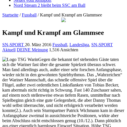
Neues vom Reitsport
Nord Stream 2 bleibt beim SSC am Ball
Startseite
/
Fussball
/
Kampf und Krampf am Glammsee
Kampf und Krampf am Glammsee
SN-SPORT
20. März 2016
Fussball
,
Landesliga
,
SN-SPORT
Aktuell
DEINE Meinung
1,516 Ansichten
Gegen die bekannt tief stehenden Gäste taten
sich die Wariner fast über die gesamte Spielzeit überaus schwer.
Man fand allerdings auch, außer einer sehr forschen Anfangsphase,
wieder nicht in den gewohnten Spielrhythmus. Das „Wahrzeichen“
der Wariner Mannschaft, das schnelle offensive Spiel über die
Flügel, außer zwei ordentlichen Linksflanken von Tobias Becker,
kam abermals nicht richtig in Schwung. Fast 140 Zuschauer sahen,
auf einem noch stellenweise etwas tiefem Rasen, unmittelbar nach
Spielbeginn gleich eine gute Gelegenheit, die aber Danny Thomas
wohl selbst überraschte, und nicht erfolgreich verarbeitet werden
konnte(2.). Auch sein Sturmpartner Patrick Wichmann kam in dieser
Anfangsphase zweimal in aussichtsreiche Positionen, wirkte aber
beim Abschluss nicht entschlossen genug (10./12.). Dann plötzlich
aus einer eigentlich harmlosen Einwurf Situation, Höhe TSG