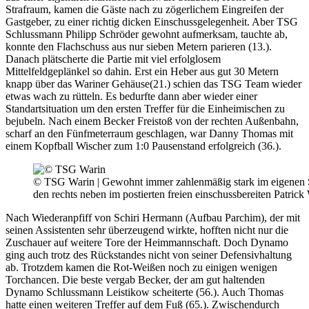
Strafraum, kamen die Gäste nach zu zögerlichem Eingreifen der
Gastgeber, zu einer richtig dicken Einschussgelegenheit. Aber TSG
Schlussmann Philipp Schröder gewohnt aufmerksam, tauchte ab,
konnte den Flachschuss aus nur sieben Metern parieren (13.).
Danach plätscherte die Partie mit viel erfolglosem
Mittelfeldgeplänkel so dahin. Erst ein Heber aus gut 30 Metern
knapp über das Wariner Gehäuse(21.) schien das TSG Team wieder
etwas wach zu rütteln. Es bedurfte dann aber wieder einer
Standartsituation um den ersten Treffer für die Einheimischen zu
bejubeln. Nach einem Becker Freistoß von der rechten Außenbahn,
scharf an den Fünfmeterraum geschlagen, war Danny Thomas mit
einem Kopfball Wischer zum 1:0 Pausenstand erfolgreich (36.).
© TSG Warin | Gewohnt immer zahlenmäßig stark im eigenen St
den rechts neben im postierten freien einschussbereiten Patric
Nach Wiederanpfiff von Schiri Hermann (Aufbau Parchim), der mit
seinen Assistenten sehr überzeugend wirkte, hofften nicht nur die
Zuschauer auf weitere Tore der Heimmannschaft. Doch Dynamo
ging auch trotz des Rückstandes nicht von seiner Defensivhaltung
ab. Trotzdem kamen die Rot-Weißen noch zu einigen wenigen
Torchancen. Die beste vergab Becker, der am gut haltenden
Dynamo Schlussmann Leistikow scheiterte (56.). Auch Thomas
hatte einen weiteren Treffer auf dem Fuß (65.). Zwischendurch