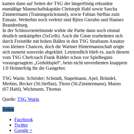
kamen dann auf Seiten der TSG der längerfristig erkrankte
etamäßige Mannschaftskapitän Christoph Habl sowie Sascha
Zimmermann (Trainingsrückstand), sowie Fabian Steffan zum
Einsatz. Weiterhin noch verletzt sind Björn Gierahn und Hannes
Brandenburg.
In der Schlussviertelstunde wirkte die Partie dann noch einmal
deutlich umkämpfter (5xGelb). Auch die Gäste erarbeiteten sich
durch Freistöße mit hohen Bällen in den TSG Strafraum Ansätze
von kleinen Chancen, doch die Wariner Hintermannschaft zeigte
sich zumeist souverän abgeklärt. Letztendlich blieb es, nach diesem
vom TSG Chefcoach Frank Ridder schon vor Spielbeginn
vorausgesagtem „Geduldspiel“, beim nicht unverdienten knappem
1:0 Heimerfolg für die Gastgeber.
TSG Warin: Schröder; Schmidt, Stapelmann, Apel, Bründel,
Mertins, Becker (56.Steffan), Thom (56.Zimmermann), Manns
(67.Habl), Wichmann, Thomas
Quelle:
TSG Warin
Teilen
Facebook
Twitter
Google +