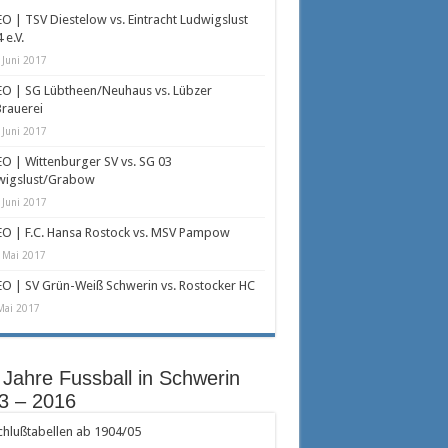
O | TSV Diestelow vs. Eintracht Ludwigslust
 e.V.
 Juni 2017
O | SG Lübtheen/Neuhaus vs. Lübzer
rauerei
 Juni 2017
O | Wittenburger SV vs. SG 03
wigslust/Grabow
 Juni 2017
O | F.C. Hansa Rostock vs. MSV Pampow
 Mai 2017
O | SV Grün-Weiß Schwerin vs. Rostocker HC
Mai 2017
 Jahre Fussball in Schwerin
3 – 2016
hlußtabellen ab 1904/05