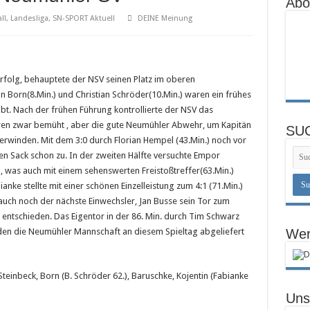
Abo
asten sauber
ll
,
Landesliga
,
SN-SPORT Aktuell
DEINE Meinung
nal
l
Erfolg, behauptete der NSV seinen Platz im oberen
an Born(8.Min.) und Christian Schröder(10.Min.) waren ein frühes
bt. Nach der frühen Führung kontrollierte der NSV das
ren zwar bemüht , aber die gute Neumühler Abwehr, um Kapitän
SU
überwinden. Mit dem 3:0 durch Florian Hempel (43.Min.) noch vor
n Sack schon zu. In der zweiten Hälfte versuchte Empor
, was auch mit einem sehenswerten Freistoßtreffer(63.Min.)
nke stellte mit einer schönen Einzelleistung zum 4:1 (71.Min.)
 auch noch der nächste Einwechsler, Jan Busse sein Tor zum
g entschieden. Das Eigentor in der 86. Min. durch Tim Schwarz
den die Neumühler Mannschaft an diesem Spieltag abgeliefert
Wer
Steinbeck, Born (B. Schröder 62.), Baruschke, Kojentin (Fabianke
Uns