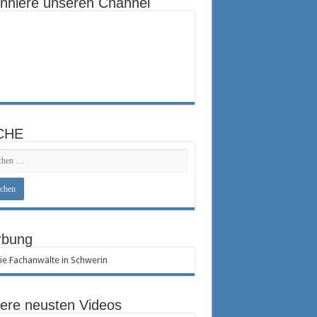
nniere unseren Channel
CHE
bung
ere neusten Videos