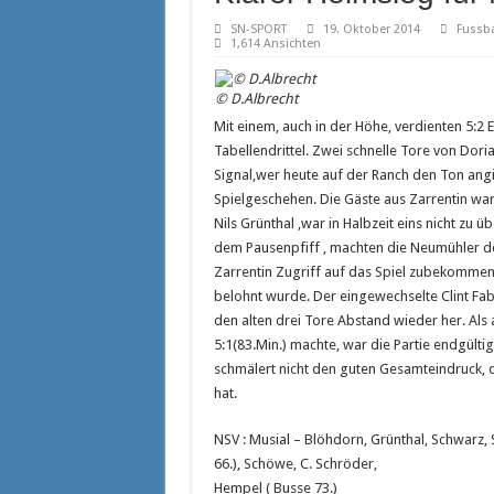
Maximilian Böttcher hält weiter den K
SN-SPORT
19. Oktober 2014
Fussba
FCM Kapitän Tino Witkowski setzt Sig
1,614 Ansichten
Neues vom Reitsport
© D.Albrecht
Nord Stream 2 bleibt beim SSC am Bal
Mit einem, auch in der Höhe, verdienten 5:2 
Tabellendrittel. Zwei schnelle Tore von Dori
Signal,wer heute auf der Ranch den Ton angi
Spielgeschehen. Die Gäste aus Zarrentin wa
Nils Grünthal ,war in Halbzeit eins nicht zu 
dem Pausenpfiff , machten die Neumühler de
Zarrentin Zugriff auf das Spiel zubekommen
belohnt wurde. Der eingewechselte Clint Fabia
den alten drei Tore Abstand wieder her. Als
5:1(83.Min.) machte, war die Partie endgülti
schmälert nicht den guten Gesamteindruck, 
hat.
NSV : Musial – Blöhdorn, Grünthal, Schwarz, 
66.), Schöwe, C. Schröder,
Hempel ( Busse 73.)