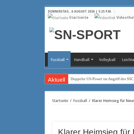
DONNERSTAG , 6 AUGUST 2026 | 5:25 P.M.
Startseite
Videothe
Fussball
Handball
Volleyball
Leichta
Aktuell
Doppelte US-Power im Angriff des SSC
Rückkehr in die Bundesliga
Trainerteam der Piraten geht weiter vor
Startseite
/
Fussball
/
Klarer Heimsieg für Neu
Fragezeichen auf der Diagonalposition
Christian Hüneburg wird neuer Geschä
Brasilianischer Stürmer wechselt zum
Klarer Heimsieg fü