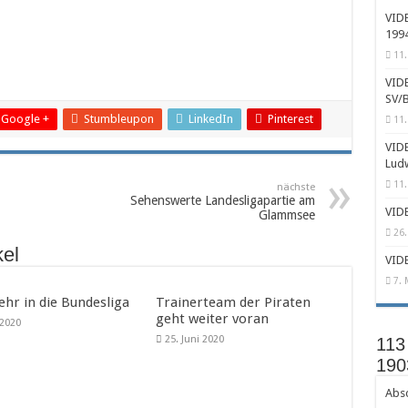
VIDE
1994
11.
VIDE
SV/B
Google +
Stumbleupon
LinkedIn
Pinterest
11.
VIDE
Lud
11.
nächste
Sehenswerte Landesligapartie am
VIDE
Glammsee
26.
kel
VIDE
7. 
ehr in die Bundesliga
Trainerteam der Piraten
geht weiter voran
i 2020
25. Juni 2020
113
190
Absc