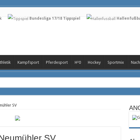
k
Bundesliga 17/18 Tippspiel
Hallenfußba
thletik
Kampfsport
Pferdesport
H²0
Hockey
Sportmix
Nach
an
mühler SV
AN
ftsführer beim SSC Palmberg Schwerin
 FCM
r Neumühler SV