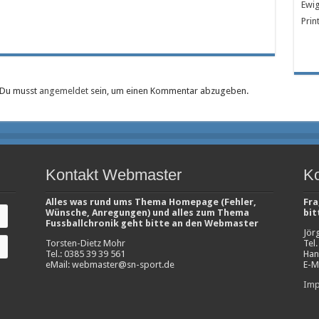
Ewig
Prin
Du musst
angemeldet
sein, um einen Kommentar abzugeben.
Kontakt Webmaster
Ko
Alles was rund ums Thema Homepage (Fehler,
Fra
Wünsche, Anregungen) und alles zum Thema
bit
Fussballchronik geht bitte an den Webmaster
Jör
Torsten-Dietz Mohr
Tel
Tel.: 0385 39 39 561
Han
eMail: webmaster@sn-sport.de
E-M
Imp