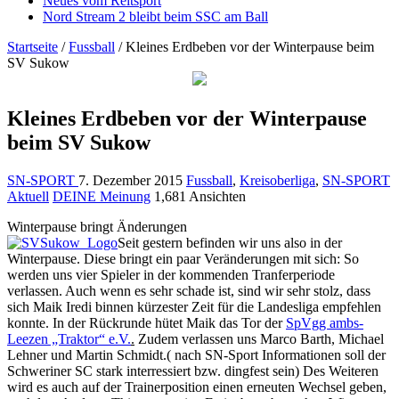
Neues vom Reitsport
Nord Stream 2 bleibt beim SSC am Ball
Startseite
/
Fussball
/
Kleines Erdbeben vor der Winterpause beim
SV Sukow
Kleines Erdbeben vor der Winterpause
beim SV Sukow
SN-SPORT
7. Dezember 2015
Fussball
,
Kreisoberliga
,
SN-SPORT
Aktuell
DEINE Meinung
1,681 Ansichten
Winterpause bringt Änderungen
Seit gestern befinden wir uns also in der
Winterpause. Diese bringt ein paar Veränderungen mit sich: So
werden uns vier Spieler in der kommenden Tranferperiode
verlassen. Auch wenn es sehr schade ist, sind wir sehr stolz, dass
sich Maik Iredi binnen kürzester Zeit für die Landesliga empfehlen
konnte. In der Rückrunde hütet Maik das Tor der
SpVgg
ambs-
Leezen „Traktor“ e.V.
.
Zudem verlassen uns Marco Barth, Michael
Lehner und Martin Schmidt.( nach SN-Sport Informationen soll der
Schweriner SC stark interressiert bzw. dingfest sein) Des W
eiteren
wird es auch auf der Trainerposition einen erneuten Wechsel geben,