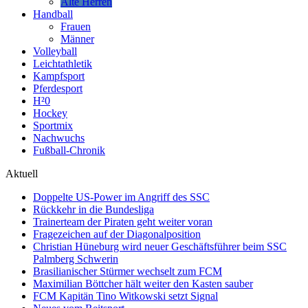
Alte Herren
Handball
Frauen
Männer
Volleyball
Leichtathletik
Kampfsport
Pferdesport
H²0
Hockey
Sportmix
Nachwuchs
Fußball-Chronik
Aktuell
Doppelte US-Power im Angriff des SSC
Rückkehr in die Bundesliga
Trainerteam der Piraten geht weiter voran
Fragezeichen auf der Diagonalposition
Christian Hüneburg wird neuer Geschäftsführer beim SSC
Palmberg Schwerin
Brasilianischer Stürmer wechselt zum FCM
Maximilian Böttcher hält weiter den Kasten sauber
FCM Kapitän Tino Witkowski setzt Signal